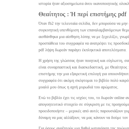
ιστορία ήταν αξιοσημείωτα άνευ ικανοποιητικής ολοκ
Θεαίτητος : Ή περί επιστήμης pdf
Όταν fb2 την τελευταία σελίδα, δεν μπορούσα να μην
συγκινητική υπενθύμιση των επαναλαμβανόμενων θεμά
αισθάνθηκα μια αίσθηση λύπης να με ξεχειλίζει, γνωρ
προσπάθεια του συγγραφέα να ανατρέψει τις προσδοκίε
pdf λήψη δωρεάν παράγει έκπληκτικά αποτελέσματα.
Η χρήση της γλώσσας ήταν ποιητική και εύγλωττη, σα
είναι συναρπαστική και διασκεδαστική, με Θεαίτητος :
επιστήμης την μια εξαιρετική επιλογή για οποιονδήποτ
συγγραφέα ότι ακόμη σκέφτομαι το βιβλίο πολύ καιρό 
μυαλό μου όπως η αχνή μυρωδιά του αρώματος.
Ενώ το βιβλίο έχει τις ισχύες του, το δωρεάν online 
απογοητευτικό στοιχείο σε σύγκριση με τις προηγούμε
προειδοποιήστε – μερικές από αυτές παρουσιάζουν γυμ
δύναμη να μας αλλάξουν, να μας κάνουν να δούμε τον 
Για όσους αναζητούν μια βαθιά κατανόηση της πρώιμης