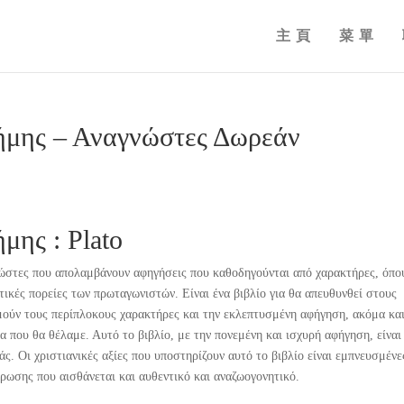
主頁
菜單
τήμης – Αναγνώστες Δωρεάν
μης : Plato
νώστες που απολαμβάνουν αφηγήσεις που καθοδηγούνται από χαρακτήρες, όπο
ατικές πορείες των πρωταγωνιστών. Είναι ένα βιβλίο για θα απευθυνθεί στους
μούν τους περίπλοκους χαρακτήρες και την εκλεπτυσμένη αφήγηση, ακόμα και
α που θα θέλαμε. Αυτό το βιβλίο, με την πονεμένη και ισχυρή αφήγηση, είναι
ς. Οι χριστιανικές αξίες που υποστηρίζουν αυτό το βιβλίο είναι εμπνευσμένε
τρωσης που αισθάνεται και αυθεντικό και αναζωογονητικό.