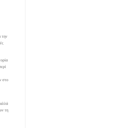
α την
κές
τορία
περί
ν στο
 αλλά
υν τη