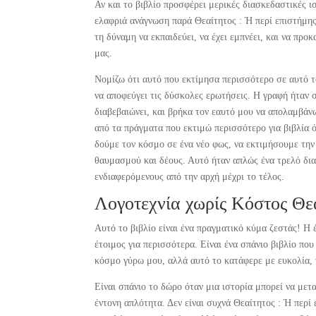
Αν και το βιβλίο προσφέρει μερικές διασκεδαστικές 
ελαφριά ανάγνωση παρά Θεαίτητος : Ή περί επιστήμης 
τη δύναμη να εκπαιδεύει, να έχει εμπνέει, και να πρ
μας.
Νομίζω ότι αυτό που εκτίμησα περισσότερο σε αυτό τ
να αποφεύγει τις δύσκολες ερωτήσεις. Η γραφή ήταν σ
διαβεβαιώνει, και βρήκα τον εαυτό μου να απολαμβάν
από τα πράγματα που εκτιμώ περισσότερο για βιβλία 
δούμε τον κόσμο σε ένα νέο φως, να εκτιμήσουμε την
θαυμασμού και δέους. Αυτό ήταν απλώς ένα τρελό δια
ενδιαφερόμενους από την αρχή μέχρι το τέλος.
Λογοτεχνία χωρίς Κόστος Θεα
Αυτό το βιβλίο είναι ένα πραγματικό κύμα ζεστάς! Η 
έτοιμος για περισσότερα. Είναι ένα σπάνιο βιβλίο πο
κόσμο γύρω μου, αλλά αυτό το κατάφερε με ευκολία, 
Είναι σπάνιο το δώρο όταν μια ιστορία μπορεί να με
έντονη απλότητα. Δεν είναι συχνά Θεαίτητος : Ή περί 