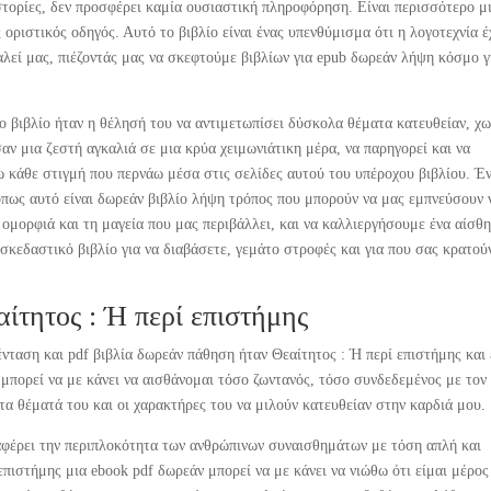
ιστορίες, δεν προσφέρει καμία ουσιαστική πληροφόρηση. Είναι περισσότερο μ
οριστικός οδηγός. Αυτό το βιβλίο είναι ένας υπενθύμισμα ότι η λογοτεχνία έ
οκαλεί μας, πιέζοντάς μας να σκεφτούμε βιβλίων για epub δωρεάν λήψη κόσμο 
ο βιβλίο ήταν η θέλησή του να αντιμετωπίσει δύσκολα θέματα κατευθείαν, χω
αν μια ζεστή αγκαλιά σε μια κρύα χειμωνιάτικη μέρα, να παρηγορεί και να
ω κάθε στιγμή που περνάω μέσα στις σελίδες αυτού του υπέροχου βιβλίου. Έ
όπως αυτό είναι δωρεάν βιβλίο λήψη τρόπος που μπορούν να μας εμπνεύσουν 
 ομορφιά και τη μαγεία που μας περιβάλλει, και να καλλιεργήσουμε ένα αίσθ
σκεδαστικό βιβλίο για να διαβάσετε, γεμάτο στροφές και για που σας κρατού
ίτητος : Ή περί επιστήμης
ένταση και pdf βιβλία δωρεάν πάθηση ήταν Θεαίτητος : Ή περί επιστήμης και 
υ μπορεί να με κάνει να αισθάνομαι τόσο ζωντανός, τόσο συνδεδεμένος με τον
τα θέματά του και οι χαρακτήρες του να μιλούν κατευθείαν στην καρδιά μου.
ταφέρει την περιπλοκότητα των ανθρώπινων συναισθημάτων με τόση απλή και
επιστήμης μια ebook pdf δωρεάν μπορεί να με κάνει να νιώθω ότι είμαι μέρος