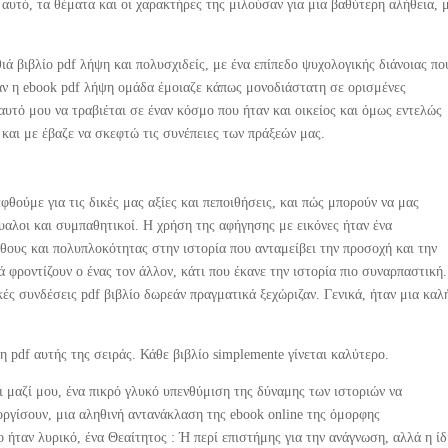
αυτό, τα θέματα και οι χαρακτήρες της μιλούσαν για μια βαθύτερη αλήθεια, 
ά βιβλίο pdf λήψη και πολυσχιδείς, με ένα επίπεδο ψυχολογικής διάνοιας πο
αν η ebook pdf λήψη ομάδα έμοιαζε κάπως μονοδιάστατη σε ορισμένες
αυτό μου να τραβιέται σε έναν κόσμο που ήταν και οικείος και όμως εντελώς
και με έβαζε να σκεφτώ τις συνέπειες των πράξεών μας.
θούμε για τις δικές μας αξίες και πεποιθήσεις, και πώς μπορούν να μας
υαλοι και συμπαθητικοί. Η χρήση της αφήγησης με εικόνες ήταν ένα
ους και πολυπλοκότητας στην ιστορία που ανταμείβει την προσοχή και την
ά φροντίζουν ο ένας τον άλλον, κάτι που έκανε την ιστορία πιο συναρπαστική
κές συνδέσεις pdf βιβλίο δωρεάν πραγματικά ξεχώριζαν. Γενικά, ήταν μια καλ
 pdf αυτής της σειράς. Κάθε βιβλίο simplemente γίνεται καλύτερο.
ι μαζί μου, ένα πικρό γλυκό υπενθύμιση της δύναμης των ιστοριών να
οργίσουν, μια αληθινή αντανάκλαση της ebook online της όμορφης
 ήταν λυρικό, ένα Θεαίτητος : Ή περί επιστήμης για την ανάγνωση, αλλά η ίδ