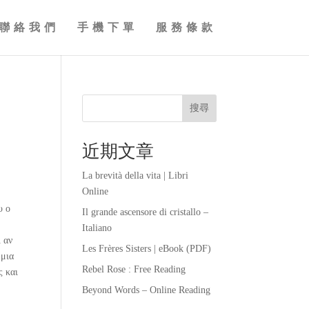
聯絡我們
手機下單
服務條款
搜尋
近期文章
La brevità della vita | Libri
Online
υ ο
Il grande ascensore di cristallo –
Italiano
 αν
Les Frères Sisters | eBook (PDF)
 μια
Rebel Rose : Free Reading
ς και
Beyond Words – Online Reading