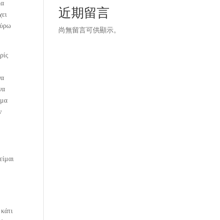
ια
近期留言
χει
γύρω
尚無留言可供顯示。
ρίς
να
να
ημα
ν
είμαι
 κάτι