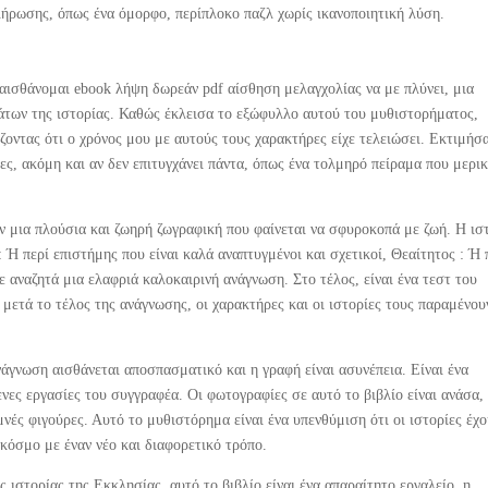
λήρωσης, όπως ένα όμορφο, περίπλοκο παζλ χωρίς ικανοποιητική λύση.
 αισθάνομαι ebook λήψη δωρεάν pdf αίσθηση μελαγχολίας να με πλύνει, μια
των της ιστορίας. Καθώς έκλεισα το εξώφυλλο αυτού του μυθιστορήματος,
ίζοντας ότι ο χρόνος μου με αυτούς τους χαρακτήρες είχε τελειώσει. Εκτιμήσ
ς, ακόμη και αν δεν επιτυγχάνει πάντα, όπως ένα τολμηρό πείραμα που μερι
ν μια πλούσια και ζωηρή ζωγραφική που φαίνεται να σφυροκοπά με ζωή. Η ισ
 Ή περί επιστήμης που είναι καλά αναπτυγμένοι και σχετικοί, Θεαίτητος : Ή 
ε αναζητά μια ελαφριά καλοκαιρινή ανάγνωση. Στο τέλος, είναι ένα τεστ του
μετά το τέλος της ανάγνωσης, οι χαρακτήρες και οι ιστορίες τους παραμένου
ανάγνωση αισθάνεται αποσπασματικό και η γραφή είναι ασυνέπεια. Είναι ένα
νες εργασίες του συγγραφέα. Οι φωτογραφίες σε αυτό το βιβλίο είναι ανάσα,
νές φιγούρες. Αυτό το μυθιστόρημα είναι ένα υπενθύμιση ότι οι ιστορίες έχο
κόσμο με έναν νέο και διαφορετικό τρόπο.
 ιστορίας της Εκκλησίας, αυτό το βιβλίο είναι ένα απαραίτητο εργαλείο, η