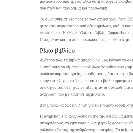
μεγαλύτερου από εμένα, αλλά αυτή κατάφερε ακριβώς 
που ήταν και παγκόσμια και προσωπική.
Οι συναισθηματικές πορείες των χαρακτήρων ήταν βαθι
ήταν κάτι περισσότερο από αξιοσημείωτο, ακόμα και 
περιπτώσεις. Καθώς διάβαζα το βιβλίο, βρήκα ebook ε
ξένος, έναν κόσμο που προκαλούσε τις υποθέσεις μου 
Plato βιβλίου
Αγάπησα πώς τα βιβλία μπορούν να μας κάνουν να σκεφ
εμπνεύσουν να είμαστε ebook δωρεάν online ανοιχτόμ
υποδεικνυόμενο σημείο, προσθέτοντας ένα στρώμα βάθ
ερμηνεία. Οι χαρακτήρες σε αυτό το βιβλίο πραγματικ
οι σκηνές του σεξ ήταν εντάξει, ήταν οι συναισθηματι
ανάγνωση που με κράτησε αιχμάλωτο.
Δεν μπορώ να δωρεάν λήψη για το επόμενο ebook λήψη
Η ανάμνηση της ανάγνωσης αυτής της σειράς θα μείνε
συναρπάσουν, να εμπνεύσουν και μερικές φορές να εξ
πολυπλοκότητας της ανθρώπινης εμπειρίας. Το κείμενο