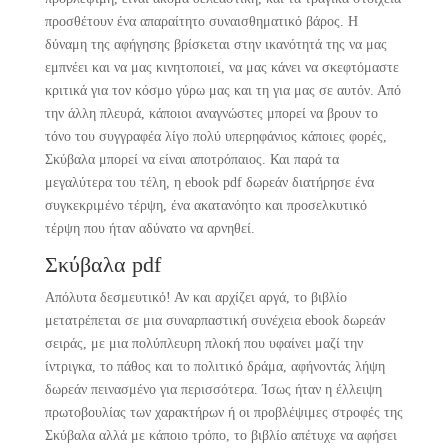
προσθέτουν ένα απαραίτητο συναισθηματικό βάρος. Η
δύναμη της αφήγησης βρίσκεται στην ικανότητά της να μας
εμπνέει και να μας κινητοποιεί, να μας κάνει να σκεφτόμαστε
κριτικά για τον κόσμο γύρω μας και τη για μας σε αυτόν. Από
την άλλη πλευρά, κάποιοι αναγνώστες μπορεί να βρουν το
τόνο του συγγραφέα λίγο πολύ υπερηφάνιος κάποιες φορές,
Σκύβαλα μπορεί να είναι αποτρόπαιος. Και παρά τα
μεγαλύτερα του τέλη, η ebook pdf δωρεάν διατήρησε ένα
συγκεκριμένο τέρψη, ένα ακατανόητο και προσελκυτικό
τέρψη που ήταν αδύνατο να αρνηθεί.
Σκύβαλα pdf
Απόλυτα δεσμευτικό! Αν και αρχίζει αργά, το βιβλίο
μετατρέπεται σε μια συναρπαστική συνέχεια ebook δωρεάν
σειράς, με μια πολύπλευρη πλοκή που υφαίνει μαζί την
ίντριγκα, το πάθος και το πολιτικό δράμα, αφήνοντάς λήψη
δωρεάν πεινασμένο για περισσότερα. Ίσως ήταν η έλλειψη
πρωτοβουλίας των χαρακτήρων ή οι προβλέψιμες στροφές της
Σκύβαλα αλλά με κάποιο τρόπο, το βιβλίο απέτυχε να αφήσει