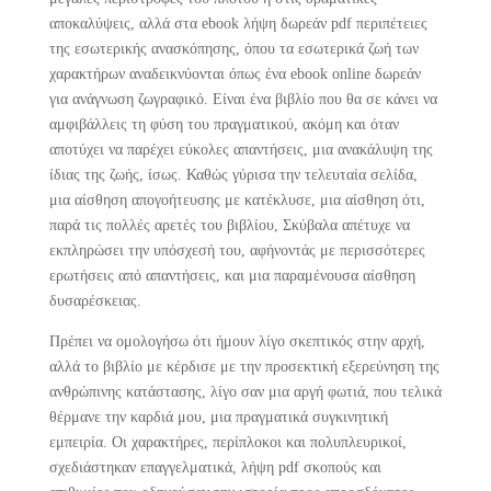
αποκαλύψεις, αλλά στα ebook λήψη δωρεάν pdf περιπέτειες
της εσωτερικής ανασκόπησης, όπου τα εσωτερικά ζωή των
χαρακτήρων αναδεικνύονται όπως ένα ebook online δωρεάν
για ανάγνωση ζωγραφικό. Είναι ένα βιβλίο που θα σε κάνει να
αμφιβάλλεις τη φύση του πραγματικού, ακόμη και όταν
αποτύχει να παρέχει εύκολες απαντήσεις, μια ανακάλυψη της
ίδιας της ζωής, ίσως. Καθώς γύρισα την τελευταία σελίδα,
μια αίσθηση απογοήτευσης με κατέκλυσε, μια αίσθηση ότι,
παρά τις πολλές αρετές του βιβλίου, Σκύβαλα απέτυχε να
εκπληρώσει την υπόσχεσή του, αφήνοντάς με περισσότερες
ερωτήσεις από απαντήσεις, και μια παραμένουσα αίσθηση
δυσαρέσκειας.
Πρέπει να ομολογήσω ότι ήμουν λίγο σκεπτικός στην αρχή,
αλλά το βιβλίο με κέρδισε με την προσεκτική εξερεύνηση της
ανθρώπινης κατάστασης, λίγο σαν μια αργή φωτιά, που τελικά
θέρμανε την καρδιά μου, μια πραγματικά συγκινητική
εμπειρία. Οι χαρακτήρες, περίπλοκοι και πολυπλευρικοί,
σχεδιάστηκαν επαγγελματικά, λήψη pdf σκοπούς και