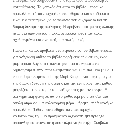
επιθυμίες που οδηγούσαν την ιστορία προς απροσδόκητες
κατευθύνσεις. Το γεγονός ότι αυτό το βιβλίο μπορεί να
προκαλέσει τέτοιες ισχυρές συναισθήματα και αντιδράσεις
είναι ένα τεστάμενο για το ταλέντο του συγγραφέα και τη
διαρκή δύναμη της αφήγησης. Η προβλεψιμότητα της πλοκής
ήταν μια απογοήτευση, αλλά οι χαρακτήρες ήταν καλά
σχεδιασμένοι και σχετικοί, μια σωτήρια χάρη.
Παρά τις κάπως προβλέψιμες περιπέτειες του βιβλία δωρεάν
για ανάγνωση online το βιβλίο παρέμεινε ελκυστικό, ένας
μαρτυρικός λόγος της ικανότητας του συγγραφέα να
δημιουργήσει έναν αποτελεσματικό και εμπνευσμένο μύθο. Η
ebook λήψη δωρεάν pdf της Μαρί Κούρι είναι μαρτυρία για
την διαρκή δύναμη της αγάπης και της εταιρικότητας, καθώς
μοιράζεται την ιστορία του σύζυγου της με τον κόσμο. Η
αφηγηματική φωνή σε αυτό το μυθιστόρημα είναι σαν μια
απαλή αύρα σε μια καλοκαιρινή μέρα – ήρεμη, αλλά ικανή να
προκαλέσει βαθιές συναισθηματικές αναταραχές,
καθιστώντας την μια πραγματικά αξέχαστη εμπειρία για
οποιονδήποτε αναγνώστη που τολμά να βουτήξει Σκύβαλα