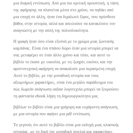
μια διαρκή εντύπωση. Από μια πιο κριτική προοπτική, η τάση
της αφήγησης να πλανιέται μέσα στο χρόνο, να πηδάει από
μια εποχή σε άλλη, ήταν ένα διχαλωτό ξίφος, που πρόσθεσε
βάθος στην ιστορία, αλλά και απειλούσε να κατακλύσει τον
αναγνώστη με την απλή της πολυπλοκότητα.
Η γραφή ήταν όσο είναι εξυπνά με το χρώμα μιας ζωντανής
καμπάνας. Είναι ένα σπάνιο δώρο όταν μια ιστορία μπορεί να
σας μεταφέρει σε έναν άλλο χρόνο και τόπο, και αυτό το
βιβλίο το έκανε με ευκολία, με τις ζωηρές εικόνες και την
αριστοτεχνική αφήγηση να ανακαλούν μια περασμένη εποχή.
Αυτό το βιβλίο, με την μοναδική ιστορία και τους
αξιομνήμων χαρακτήρες, είναι ένα μεγάλο παράδειγμα του
πώς δωρεάν ανάγνωση online λογοτεχνία μπορεί να ξεκρούσει
τη φαντασία ebook λήψη τη δημιουργικότητα μας.
βιβλίων το βιβλίο είναι μια γρήγορη και ευχάριστη ανάγνωση,
με μια ιστορία που αφήνει μια pdf εντύπωση.
Το γεγονός ότι αυτό το βιβλίο είναι μια εκδοχή μιας κλασικής
ιστορίας, με τη δική της μοναδική πινελιά και χαρακτήρες,