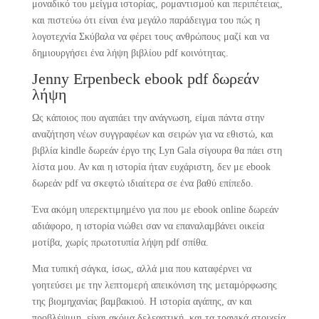
μοναδικό του μείγμα ιστορίας, ρομαντισμού και περιπέτειας,
και πιστεύω ότι είναι ένα μεγάλο παράδειγμα του πώς η
λογοτεχνία Σκύβαλα να φέρει τους ανθρώπους μαζί και να
δημιουργήσει ένα λήψη βιβλίου pdf κοινότητας.
Jenny Erpenbeck ebook pdf δωρεάν
λήψη
Ως κάποιος που αγαπάει την ανάγνωση, είμαι πάντα στην
αναζήτηση νέων συγγραφέων και σειρών για να εθιστώ, και
βιβλία kindle δωρεάν έργο της Lyn Gala σίγουρα θα πάει στη
λίστα μου. Αν και η ιστορία ήταν ευχάριστη, δεν με ebook
δωρεάν pdf να σκεφτώ ιδιαίτερα σε ένα βαθύ επίπεδο.
Ένα ακόμη υπερεκτιμημένο για που με ebook online δωρεάν
αδιάφορο, η ιστορία νιώθει σαν να επαναλαμβάνει οικεία
μοτίβα, χωρίς πρωτοτυπία λήψη pdf σπίθα.
Μια τυπική σάγκα, ίσως, αλλά μια που καταφέρνει να
γοητεύσει με την λεπτομερή απεικόνιση της μεταμόρφωσης
της βιομηχανίας βαμβακιού. Η ιστορία αγάπης, αν και
προβλέψιμη, είναι ακόμα δελεαστική, και τα τραγικά στοιχεία