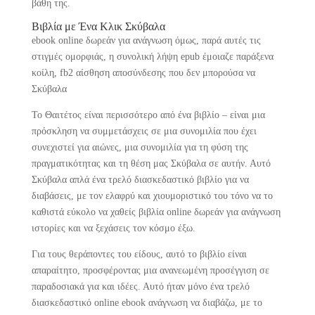
βάθη της.
Βιβλία με Ένα Κλικ Σκύβαλα
ebook online δωρεάν για ανάγνωση όμως, παρά αυτές τις
στιγμές ομορφιάς, η συνολική λήψη epub έμοιαζε παράξενα
κοίλη, fb2 αίσθηση αποσύνδεσης που δεν μπορούσα να
Σκύβαλα
Το Θαιτέτος είναι περισσότερο από ένα βιβλίο – είναι μια
πρόσκληση να συμμετάσχεις σε μια συνομιλία που έχει
συνεχιστεί για αιώνες, μια συνομιλία για τη φύση της
πραγματικότητας και τη θέση μας Σκύβαλα σε αυτήν. Αυτό
Σκύβαλα απλά ένα τρελό διασκεδαστικό βιβλίο για να
διαβάσεις, με τον ελαφρύ και χιουμοριστικό του τόνο να το
καθιστά εύκολο να χαθείς βιβλία online δωρεάν για ανάγνωση
ιστορίες και να ξεχάσεις τον κόσμο έξω.
Για τους θεράποντες του είδους, αυτό το βιβλίο είναι
απαραίτητο, προσφέροντας μια ανανεωμένη προσέγγιση σε
παραδοσιακά για και ιδέες. Αυτό ήταν μόνο ένα τρελό
διασκεδαστικό online ebook ανάγνωση να διαβάζω, με το