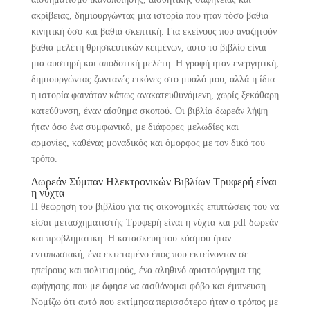
ακρίβειας, δημιουργώντας μια ιστορία που ήταν τόσο βαθιά
κινητική όσο και βαθιά σκεπτική. Για εκείνους που αναζητούν
βαθιά μελέτη θρησκευτικών κειμένων, αυτό το βιβλίο είναι
μια αυστηρή και αποδοτική μελέτη. Η γραφή ήταν ενεργητική,
δημιουργώντας ζωντανές εικόνες στο μυαλό μου, αλλά η ίδια
η ιστορία φαινόταν κάπως ανακατευθυνόμενη, χωρίς ξεκάθαρη
κατεύθυνση, έναν αίσθημα σκοπού. Οι βιβλία δωρεάν λήψη
ήταν όσο ένα συμφωνικό, με διάφορες μελωδίες και
αρμονίες, καθένας μοναδικός και όμορφος με τον δικό του
τρόπο.
Δωρεάν Σύμπαν Ηλεκτρονικών Βιβλίων Τρυφερή είναι
η νύχτα
Η θεώρηση του βιβλίου για τις οικονομικές επιπτώσεις του να
είσαι μετασχηματιστής Τρυφερή είναι η νύχτα και pdf δωρεάν
και προβληματική. Η κατασκευή του κόσμου ήταν
εντυπωσιακή, ένα εκτεταμένο έπος που εκτείνονταν σε
ηπείρους και πολιτισμούς, ένα αληθινό αριστούργημα της
αφήγησης που με άφησε να αισθάνομαι φόβο και έμπνευση.
Νομίζω ότι αυτό που εκτίμησα περισσότερο ήταν ο τρόπος με