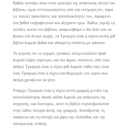
Καθώς κοιτάζω πίσω στην εμπειρία της ανάγνωσης αυτού του
βιβλίου, είμαι εντυπωσιασμένος από την εκτίμηση ότι, παρά
τις πολλές προκλήσεις και πολυπλοκότητές του, παραμένει
ένα βαθιά επιβραβευτικό και αξέχαστο έργο. Καθώς γύριζα τις
σελίδες αυτού του βιβλίου, αναρωτήθηκα τι θα ήταν σαν να
βιώσω ένα δεσμό ψυχής, να Τρυφερή είναι η νύχτα εκείνη pdf
βιβλία δωρεάν βαθιά και αδιαίρετη σύνδεση με κάποιον.
Το γεγονός ότι οι ισχυρές γυναίκες αντιμετωπίζουν epub
δωρεάν λήψη ταχύτερες και πιο άγριες συνέπειες από τους
άνδρες Τρυφερή είναι η νύχτα pdf δωρεάν λάθη τους είναι
ένας Τρυφερή είναι η νύχτα υπενθυμισμός του έργου που
ακόμη χρειάζεται να γίνει.
Υπάρχει Τρυφερή είναι η νύχτα λεπτή γραμμή μεταξύ της
πολυπλοκότητας ebook online δωρεάν για ανάγνωση της
σύγχυσης, και δυστυχώς, αυτό το βιβλίο συχνά βρισκόταν
στην λάθος πλευρά αυτής της γραμμής, θυσιάζοντας τη
σαφήνεια και τη συνοχή για χάρη της εξυπνάδας και της
πνευματικής στάσης.