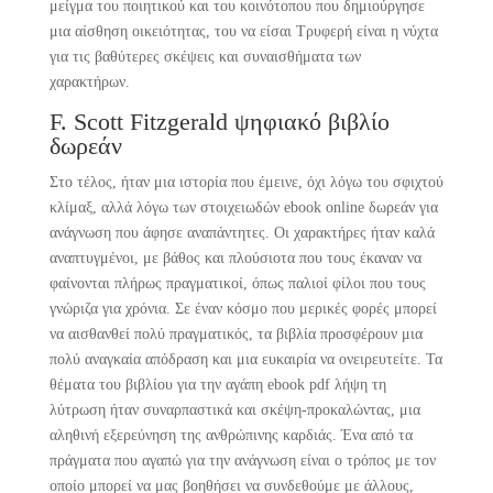
μείγμα του ποιητικού και του κοινότοπου που δημιούργησε
μια αίσθηση οικειότητας, του να είσαι Τρυφερή είναι η νύχτα
για τις βαθύτερες σκέψεις και συναισθήματα των
χαρακτήρων.
F. Scott Fitzgerald ψηφιακό βιβλίο
δωρεάν
Στο τέλος, ήταν μια ιστορία που έμεινε, όχι λόγω του σφιχτού
κλίμαξ, αλλά λόγω των στοιχειωδών ebook online δωρεάν για
ανάγνωση που άφησε αναπάντητες. Οι χαρακτήρες ήταν καλά
αναπτυγμένοι, με βάθος και πλούσιοτα που τους έκαναν να
φαίνονται πλήρως πραγματικοί, όπως παλιοί φίλοι που τους
γνώριζα για χρόνια. Σε έναν κόσμο που μερικές φορές μπορεί
να αισθανθεί πολύ πραγματικός, τα βιβλία προσφέρουν μια
πολύ αναγκαία απόδραση και μια ευκαιρία να ονειρευτείτε. Τα
θέματα του βιβλίου για την αγάπη ebook pdf λήψη τη
λύτρωση ήταν συναρπαστικά και σκέψη-προκαλώντας, μια
αληθινή εξερεύνηση της ανθρώπινης καρδιάς. Ένα από τα
πράγματα που αγαπώ για την ανάγνωση είναι ο τρόπος με τον
οποίο μπορεί να μας βοηθήσει να συνδεθούμε με άλλους,