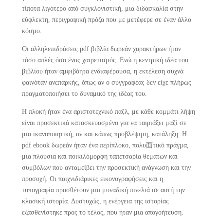
τίποτα λιγότερο από συγκλονιστική, μια διδασκαλία στην
εύφλεκτη, περιγραφική πρόζα που με μετέφερε σε έναν άλλο
κόσμο.
Οι αλληλεπιδράσεις pdf βιβλία δωρεάν χαρακτήρων ήταν
τόσο απλές όσο ένας χαιρετισμός. Ενώ η κεντρική ιδέα του
βιβλίου ήταν αμφιβόητα ενδιαφέρουσα, η εκτέλεση συχνά
φαινόταν ανεπαρκής, όπως αν ο συγγραφέας δεν είχε πλήρως
πραγματοποιήσει το δυναμικό της ιδέας του.
Η πλοκή ήταν ένα αριστοτεχνικό παζλ, με κάθε κομμάτι λήψη
είναι προσεκτικά κατασκευασμένο για να ταιριάξει μαζί σε
μια ικανοποιητική, αν και κάπως προβλέψιμη, κατάληξη. Η
pdf ebook δωρεάν ήταν ένα περίπλοκο, πολυ面τικό πράγμα,
μια πλούσια και ποικιλόμορφη ταπετσαρία θεμάτων και
συμβόλων που ανταμείβει την προσεκτική ανάγνωση και την
προσοχή. Οι παιχνιδιάρικες εικονογραφήσεις και η
τυπογραφία προσθέτουν μια μοναδική πινελιά σε αυτή την
κλασική ιστορία. Δυστυχώς, η ενέργεια της ιστορίας
εξασθενίστηκε προς το τέλος, που ήταν μια απογοήτευση.