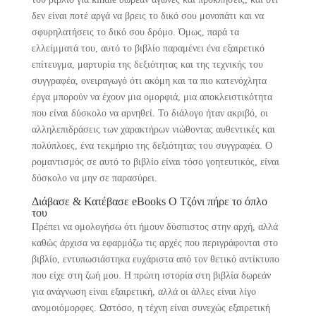
δεν είναι ποτέ αργά να βρεις το δικό σου μονοπάτι και να
σφυρηλατήσεις το δικό σου δρόμο. Όμως, παρά τα
ελλείμματά του, αυτό το βιβλίο παραμένει ένα εξαιρετικό
επίτευγμα, μαρτυρία της δεξιότητας και της τεχνικής του
συγγραφέα, ονειραγωγό ότι ακόμη και τα πιο κατενόχλητα
έργα μπορούν να έχουν μια ομορφιά, μια αποκλειστικότητα
που είναι δύσκολο να αρνηθεί. Το διάλογο ήταν ακριβό, οι
αλληλεπιδράσεις των χαρακτήρων νιώθοντας αυθεντικές και
πολύπλοες, ένα τεκμήριο της δεξιότητας του συγγραφέα. Ο
ρομαντισμός σε αυτό το βιβλίο είναι τόσο γοητευτικός, είναι
δύσκολο να μην σε παρασύρει.
Διάβασε & Κατέβασε eBooks Ο Τζόνι πήρε το όπλο
του
Πρέπει να ομολογήσω ότι ήμουν δύσπιστος στην αρχή, αλλά
καθώς άρχισα να εφαρμόζω τις αρχές που περιγράφονται στο
βιβλίο, εντυπωσιάστηκα ευχάριστα από τον θετικό αντίκτυπο
που είχε στη ζωή μου. Η πρώτη ιστορία στη βιβλία δωρεάν
για ανάγνωση είναι εξαιρετική, αλλά οι άλλες είναι λίγο
ανομοιόμορφες. Ωστόσο, η τέχνη είναι συνεχώς εξαιρετική