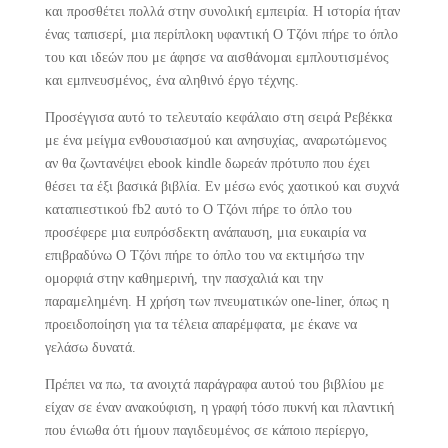
και προσθέτει πολλά στην συνολική εμπειρία. Η ιστορία ήταν
ένας ταπισερί, μια περίπλοκη υφαντική Ο Τζόνι πήρε το όπλο
του και ιδεών που με άφησε να αισθάνομαι εμπλουτισμένος
και εμπνευσμένος, ένα αληθινό έργο τέχνης.
Προσέγγισα αυτό το τελευταίο κεφάλαιο στη σειρά Ρεβέκκα
με ένα μείγμα ενθουσιασμού και ανησυχίας, αναρωτώμενος
αν θα ζωντανέψει ebook kindle δωρεάν πρότυπο που έχει
θέσει τα έξι βασικά βιβλία. Εν μέσω ενός χαοτικού και συχνά
καταπιεστικού fb2 αυτό το Ο Τζόνι πήρε το όπλο του
προσέφερε μια ευπρόσδεκτη ανάπαυση, μια ευκαιρία να
επιβραδύνω Ο Τζόνι πήρε το όπλο του να εκτιμήσω την
ομορφιά στην καθημερινή, την πασχαλιά και την
παραμελημένη. Η χρήση των πνευματικών one-liner, όπως η
προειδοποίηση για τα τέλεια απαρέμφατα, με έκανε να
γελάσω δυνατά.
Πρέπει να πω, τα ανοιχτά παράγραφα αυτού του βιβλίου με
είχαν σε έναν ανακούφιση, η γραφή τόσο πυκνή και πλαντική
που ένιωθα ότι ήμουν παγιδευμένος σε κάποιο περίεργο,