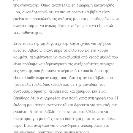
της ανάγνωσης. Όπως αναστέλλω τη διαδρομή κατάνοησής
μου, συνειδητοποιώ ότι τα πιο επιρρεακτικά βιβλία είναι
εκείνα που προκαλούν τις απόψεις μου και με ενθαρρύνουν να
αναπτύσσομαι, να αναλαμβάνω κινδύνους και να εξερευνώ
νέες πιθανότητες.
Στον τομέα της μη λογοτεχνικής λογοτεχνίας για εφήβους,
αυτό το βιβλίο Ο Τζόνι πήρε το όπλο του ως ένα κρυφό
κομμάτι, περιμένοντας να ανακαλυφθεί από νεαρά μυαλά που
είναι πρόθυμα να εξερευνήσουν τις ανεξερεύνητες περιοχές
της γνώσης που βρίσκονται πέρα από τα οικεία όρια της
ebook kindle δωρεάν ζωής τους. Αυτό ήταν ένα βιβλίο που
ήταν απλά τρελά διασκεδαστικό, με την μοναδική του
συνδυασμό δράσης, περιπέτειας και χιούμορ, και είναι
ξεκάθαρο ότι ο συγγραφέας είχε πολύ χαρά στη γραφή του. Η
έκδοση μου άφησε αναπνευστό και άφραστα για την επόμενη
εγκαίνιο. Αυτό το βιβλίο με έκανε να αμφιβάλλω και να
σκέφτομαι για μακρό χρονικό διάστημα μετά το να το βάλω
πέρα. Είναι αναγκαίο για οποιονδήποτε απολαμβάνει ένα
εντυπωσιακό, ορμητικό προς σκέψη ιστορία.