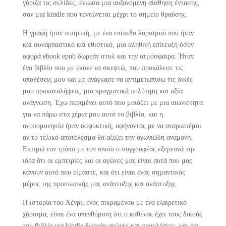
γύριζα τις σελίδες, ένιωσα μια αυξανόμενη αίσθηση έντασης,
σαν μια kindle που τεντώνεται μέχρι το σημείο θραύσης.
Η γραφή ήταν ποιητική, με ένα επίπεδο λυρισμού που ήταν
και συναρπαστικό και εθιστικό, μια αληθινή επίτευξη όσον
αφορά ebook epub δωρεάν στυλ και την ατμόσφαιρα. Ήταν
ένα βιβλίο που με έκανε να σκεφτώ, που προκάλεσε τις
υποθέσεις μου και με ανάγκασε να αντιμετωπίσω τις δικές
μου προκαταλήψεις, μια πραγματικά πολύτιμη και αξία
ανάγνωση. Έχω περιμένει αυτό που μοιάζει με μια αιωνιότητα
για να πάρω στα χέρια μου αυτό το βιβλίο, και η
ανυπομονησία ήταν ασφυκτική, αφήνοντάς με να αναρωτιέμαι
αν το τελικό αποτέλεσμα θα αξίζει την αγωνιώδη αναμονή.
Εκτιμώ τον τρόπο με τον οποίο ο συγγραφέας εξερευνά την
ιδέα ότι οι εμπειρίες και οι αγώνες μας είναι αυτά που μας
κάνουν αυτό που είμαστε, και ότι είναι ένας σημαντικός
μέρος της προσωπικής μας ανάπτυξης και ανάπτυξης.
Η ιστορία του Χένρι, ενός πικραμένου με ένα εξαιρετικό
χάρισμα, είναι ένα υπενθύμιση ότι ο καθένας έχει τους δικούς
του βιβλίο για kindle δωρεάν αγώνες και προκλήσεις, και ότι