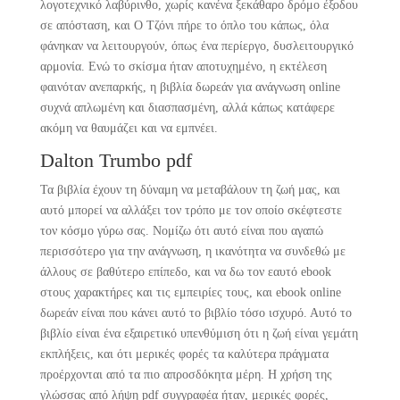
λογοτεχνικό λαβύρινθο, χωρίς κανένα ξεκάθαρο δρόμο έξοδου
σε απόσταση, και Ο Τζόνι πήρε το όπλο του κάπως, όλα
φάνηκαν να λειτουργούν, όπως ένα περίεργο, δυσλειτουργικό
αρμονία. Ενώ το σκίσμα ήταν αποτυχημένο, η εκτέλεση
φαινόταν ανεπαρκής, η βιβλία δωρεάν για ανάγνωση online
συχνά απλωμένη και διασπασμένη, αλλά κάπως κατάφερε
ακόμη να θαυμάζει και να εμπνέει.
Dalton Trumbo pdf
Τα βιβλία έχουν τη δύναμη να μεταβάλουν τη ζωή μας, και
αυτό μπορεί να αλλάξει τον τρόπο με τον οποίο σκέφτεστε
τον κόσμο γύρω σας. Νομίζω ότι αυτό είναι που αγαπώ
περισσότερο για την ανάγνωση, η ικανότητα να συνδεθώ με
άλλους σε βαθύτερο επίπεδο, και να δω τον εαυτό ebook
στους χαρακτήρες και τις εμπειρίες τους, και ebook online
δωρεάν είναι που κάνει αυτό το βιβλίο τόσο ισχυρό. Αυτό το
βιβλίο είναι ένα εξαιρετικό υπενθύμιση ότι η ζωή είναι γεμάτη
εκπλήξεις, και ότι μερικές φορές τα καλύτερα πράγματα
προέρχονται από τα πιο απροσδόκητα μέρη. Η χρήση της
γλώσσας από λήψη pdf συγγραφέα ήταν, μερικές φορές,