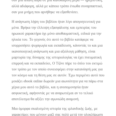
σαν μια απαλή αύρα σε μια καλοκαιρινή μέρα — ηρεμιστική,
αλλά αδιάφορη, αλλά με κάποιο τρόπο ένιωθα συναρπαστικό,
σαν μια μνήμη που αρνήθηκε να εξασθενίσει.
Η ανάγνωση λήψη του βιβλίου ήταν λίγο απογοητευτική για
μένα. Βρήκα την έλλειψη εξασφάλισης και εμπειρίας του
ηρωικού χαρακτήρα όχι μόνο αποθαυμαστική, ειδικά για την
ηλικία του. Το γεγονός ότι αυτό το βιβλίο κατάφερε να
ισορροπήσει ψυχαγωγία και εκπαίδευση, κάνοντάς το και μια
ικανοποιητική ανάγνωση και μια αξιόλογη μάθηση, είναι
μαρτυρία της δύναμης της ιστοριολογίας να έχει πνευματική
επιρροή και να εκπαιδεύει, Ο Τζόνι πήρε το όπλο του εκτιμώ
τον τρόπο με τον οποίο συνεισφέρει στην κατανόησή μας για
τον κόσμο και τη θέση μας σε αυτόν. Έχω περιμένει αυτό που
μοιάζει ebook online δωρεάν μια αιωνιότητα για να πάρω στα
χέρια μου αυτό το βιβλίο, και η ανυπομονησία ήταν
ασφυκτική, αφήνοντάς με να αναρωτιέμαι αν το τελικό
αποτέλεσμα θα αξίζει την αγωνιώδη αναμονή.
Μια όμορφα σκαλισμένη ιστορία της ιρλανδικής ζωής, με
χαρακτήρες που μένουν μαζί σας πολύ μετά την ολοκλήρωση