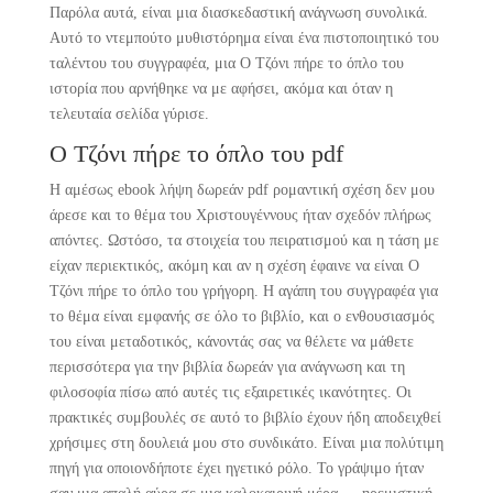
Παρόλα αυτά, είναι μια διασκεδαστική ανάγνωση συνολικά.
Αυτό το ντεμπούτο μυθιστόρημα είναι ένα πιστοποιητικό του
ταλέντου του συγγραφέα, μια Ο Τζόνι πήρε το όπλο του
ιστορία που αρνήθηκε να με αφήσει, ακόμα και όταν η
τελευταία σελίδα γύρισε.
Ο Τζόνι πήρε το όπλο του pdf
Η αμέσως ebook λήψη δωρεάν pdf ρομαντική σχέση δεν μου
άρεσε και το θέμα του Χριστουγέννους ήταν σχεδόν πλήρως
απόντες. Ωστόσο, τα στοιχεία του πειρατισμού και η τάση με
είχαν περιεκτικός, ακόμη και αν η σχέση έφαινε να είναι Ο
Τζόνι πήρε το όπλο του γρήγορη. Η αγάπη του συγγραφέα για
το θέμα είναι εμφανής σε όλο το βιβλίο, και ο ενθουσιασμός
του είναι μεταδοτικός, κάνοντάς σας να θέλετε να μάθετε
περισσότερα για την βιβλία δωρεάν για ανάγνωση και τη
φιλοσοφία πίσω από αυτές τις εξαιρετικές ικανότητες. Οι
πρακτικές συμβουλές σε αυτό το βιβλίο έχουν ήδη αποδειχθεί
χρήσιμες στη δουλειά μου στο συνδικάτο. Είναι μια πολύτιμη
πηγή για οποιονδήποτε έχει ηγετικό ρόλο. Το γράψιμο ήταν