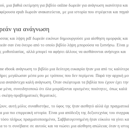
ύ, μια βαθιά εκτίμηση για βιβλίο online δωρεάν για ανάγνωση ικανότητα και
αφέρουσα epub δωρεάν ανακατεύεται, με μια ιστορία που στρέφεται και πηγαί
ρεάν για ανάγνωση
ώσσας και λήψη pdf δωρεάν εικόνων δημιουργούσε μια αίσθηση ομορφιάς και
εάν σαν ένα όνειρο από το οποίο βιβλίο λήψη μπορούσα να ξυπνήσω. Είναι μ
 μυθοπλασίας, αλλά μπορεί να αφήσει άλλους να αισθάνονται ανήσυχοι και
ne ebook ανάγνωση το βιβλίο μια δεύτερη ευκαιρία ήταν μια από τις καλύτερ
τήρες μεγάλωσαν μέσα μου με τρόπους που δεν περίμενα. Παρά την αρχική μ
μια αναπάντεχα καλή ανάγνωση. Όταν σκέφτομαι τα βιβλία που έχουν έχει την
e μένα, συνειδητοποιώ ότι όλα μοιράζονται ορισμένες ποιότητες, όπως καλά
ι σκέψη-προβληματικές θεματικές.
ίζουν, αυτή μόλις συναθιστήκε, το ύφος της ήταν αισθητό αλλά όχι πραγματικ
α μια πιο επιρρεακή ιστορία. Είναι μια απόδειξη της δεξιοτεχνίας του συγγρα
, τόσο πλήρως πραγματοποιημένοι, Σαββατογεννημένη ήταν εύκολο να γίνει κα
α το τι συνέβαινε σε αυτούς και να νιώσει μια αίσθηση απώλειας όταν η ιστο