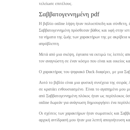
τελείωσε επιτέλους.
Σαββατογεννημένη pdf
Η βιβλίο online λήψη ήταν πολυεπίπεδη και σύνθετη, 
Σαββατογεννημένη πρόσθεσαν βάθος και υφή στην ιστο
τα νήματα της ζωής των χαρακτήρων της με ακρίβεια 
απρόβλεπτη.
Μετά από μια σκέψη, έφτασα να εκτιμώ τις λεπτές απ
τον αναγνώστη σε έναν κόσμο που είναι και οικείος κ
Ο χαρακτήρας του ψηφιακό Duck διαφέρει, με μια Σ
Αυτό το βιβλίο είναι μια φυσική συνέχεια της σειράς
σε κρατάει ενθουσιασμένο. Είναι το αγαπημένο μου μ
από Σαββατογεννημένη πλόκος ήταν ως περίπλοκος όσο
online δωρεάν για ανάγνωση δημιουργήσει ένα περίπλ
Οι σχέσεις των χαρακτήρων ήταν σωματικές και Σαββατ
αρχική αντίδρασή μου ήταν μια λεπτή απογοήτευση κα