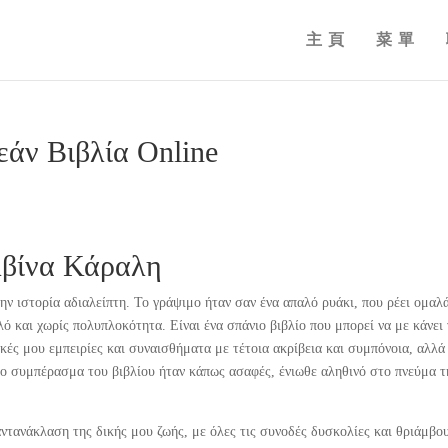
主頁
菜單
εάν Βιβλία Online
λβίνα Κάραλη
ην ιστορία αδιαλείπτη. Το γράψιμο ήταν σαν ένα απαλό ρυάκι, που ρέει ομαλ
 και χωρίς πολυπλοκότητα. Είναι ένα σπάνιο βιβλίο που μπορεί να με κάνει
ικές μου εμπειρίες και συναισθήματα με τέτοια ακρίβεια και συμπόνοια, αλλά
 το συμπέρασμα του βιβλίου ήταν κάπως ασαφές, ένιωθε αληθινό στο πνεύμα τ
 αντανάκλαση της δικής μου ζωής, με όλες τις συνοδές δυσκολίες και θριάμβο