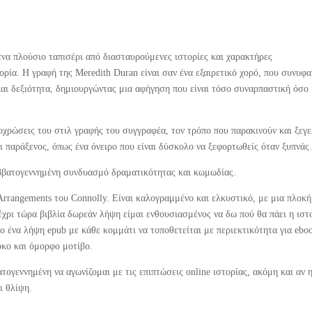
ένα πλούσιο ταπισέρι από διασταυρούμενες ιστορίες και χαρακτήρες
ρία. Η γραφή της Meredith Duran είναι σαν ένα εξαιρετικό χορό, που συνυφα
και δεξιότητα, δημιουργώντας μια αφήγηση που είναι τόσο συναρπαστική όσο 
οχρώσεις του στιλ γραφής του συγγραφέα, τον τρόπο που παρακινούν και ξεγ
αι παράξενος, όπως ένα όνειρο που είναι δύσκολο να ξεφορτωθείς όταν ξυπνάς
αββατογεννημένη συνδυασμό δραματικότητας και κωμωδίας.
 Arrangements του Connolly. Είναι καλογραμμένο και ελκυστικό, με μια πλοκ
έχρι τώρα βιβλία δωρεάν λήψη είμαι ενθουσιασμένος να δω πού θα πάει η ιστ
 ένα λήψη epub με κάθε κομμάτι να τοποθετείται με περιεκτικότητα για ebo
οκο και όμορφο μοτίβο.
ογεννημένη να αγωνίζομαι με τις επιπτώσεις online ιστορίας, ακόμη και αν 
ι θλίψη.