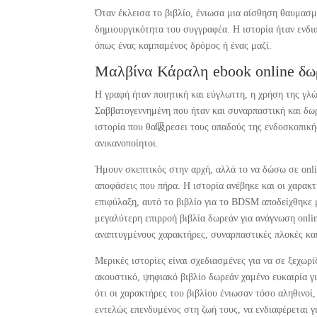
Όταν έκλεισα το βιβλίο, ένιωσα μια αίσθηση θαυμασμο
δημιουργικότητα του συγγραφέα. Η ιστορία ήταν ενδι
όπως ένας καμπαμένος δρόμος ή ένας μαζί.
Μαλβίνα Κάραλη ebook online δω
Η γραφή ήταν ποιητική και εύγλωττη, η χρήση της γλ
Σαββατογεννημένη που ήταν και συναρπαστική και δωρ
ιστορία που θα吸ρεσει τους οπαδούς της ενδοσκοπικής
ανικανοποίητοι.
Ήμουν σκεπτικός στην αρχή, αλλά το να δώσω σε onli
αποφάσεις που πήρα. Η ιστορία ανέβηκε και οι χαρακ
επιφύλαξη, αυτό το βιβλίο για το BDSM αποδείχθηκε 
μεγαλύτερη επιρροή βιβλία δωρεάν για ανάγνωση onlin
αναπτυγμένους χαρακτήρες, συναρπαστικές πλοκές κα
Μερικές ιστορίες είναι σχεδιασμένες για να σε ξεχωρ
ακουστικό, ψηφιακό βιβλίο δωρεάν χαμένο ευκαιρία γι
ότι οι χαρακτήρες του βιβλίου ένιωσαν τόσο αληθινοί
εντελώς επενδυμένος στη ζωή τους, να ενδιαφέρεται γι