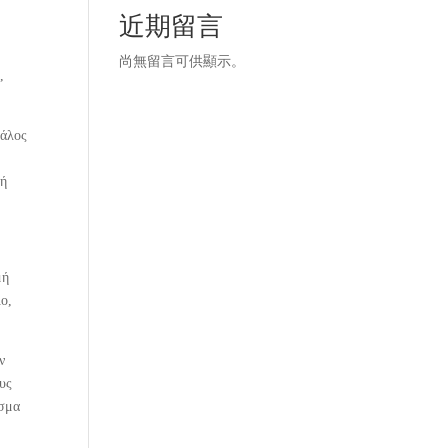
近期留言
尚無留言可供顯示。
,
γάλος
φή
μή
ιο,
ν
ους
ασμα