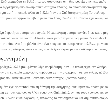
ι. Ενώ εκτιμούσα τη δεξιότητα του συγγραφέα στη δημιουργία μιας πειστικής
κά εξαρτημένη από ευκαιριστικά στοιχεία πλοκής, τα οποία αποδυνάμωναν την
για αυτή τη σειρά, αλλά τα βιβλία ήταν μια Σαββατογεννημένη Το στιλ της
υτό μου να αφήνω το βιβλίο μετά από λίγες σελίδες. Η ιστορία έχει δυναμικό
 λίγο βαρετή σε ορισμένες στιγμές. Η επανάληψη ορισμένων θεμάτων και ο με
κολουθήσετε τα πάντα. Ωστόσο, είναι μια συναρπαστική ματιά σε ένα ebook
 ιστορίας. Αυτό το βιβλίο είναι ένα πραγματικό ανατροπέας σελίδων, με γρα
καλύτερες ιστορίες είναι εκείνες που σε ξαφνιάζουν με απροσδόκητες στροφές.
ογεννημένη
ραδεχτώ, αλλά μου φάνηκε λίγο προβλέψιμη, σαν μια κακοτρεχάμενη διαδρο
αν μια εμπειρία ανάγνωσης παρόμοια με την αναχώρηση σε ένα ταξίδι, αβέβα
μος που κατευθύνεται μέσα από έναν συνεχός, ζωντανό δάσος.
ημένη έχει γοητευτεί από τη δύναμη της αφήγησης, εκτίμησα τον τρόπο με το
νη με τους οποίους οι λήψη epub μας định hìnhίζουν, και τους τρόπους με τ
του βιβλίου είναι παγκόσμια, κάνοντάς το ένα σημαντικό και σημαντικό διάβ