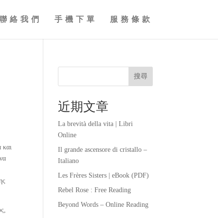
聯絡我們
手機下單
服務條款
搜尋
近期文章
La brevità della vita | Libri
Online
ά και
Il grande ascensore di cristallo –
 να
Italiano
Les Frères Sisters | eBook (PDF)
ης
Rebel Rose : Free Reading
Beyond Words – Online Reading
υς,