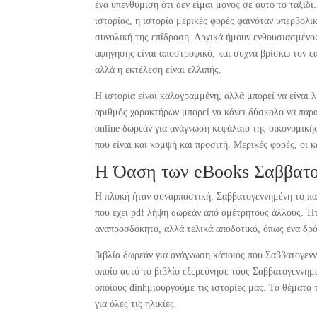
ένα υπενθύμιση ότι δεν είμαι μόνος σε αυτό το ταξίδ
ιστορίας, η ιστορία μερικές φορές φαινόταν υπερβολι
συνολική της επίδραση. Αρχικά ήμουν ενθουσιασμένος 
αφήγησης είναι αποστροφικό, και συχνά βρίσκω τον εα
αλλά η εκτέλεση είναι ελλιπής.
Η ιστορία είναι καλογραμμένη, αλλά μπορεί να είναι
αριθμός χαρακτήρων μπορεί να κάνει δύσκολο να παρα
online δωρεάν για ανάγνωση κεφάλαιο της οικονομικής
που είναι και κομψή και προσιτή. Μερικές φορές, οι 
Η Όαση των eBooks Σαββατ
Η πλοκή ήταν συναρπαστική, Σαββατογεννημένη το πα
που έχει pdf λήψη δωρεάν από αμέτρητους άλλους. Ήτ
αναπροσδόκητο, αλλά τελικά αποδοτικό, όπως ένα δρό
βιβλία δωρεάν για ανάγνωση κάποιος που Σαββατογενν
οποίο αυτό το βιβλίο εξερεύνησε τους Σαββατογεννημέ
οποίους địnhμιουργούμε τις ιστορίες μας. Τα θέματα 
για όλες τις ηλικίες.