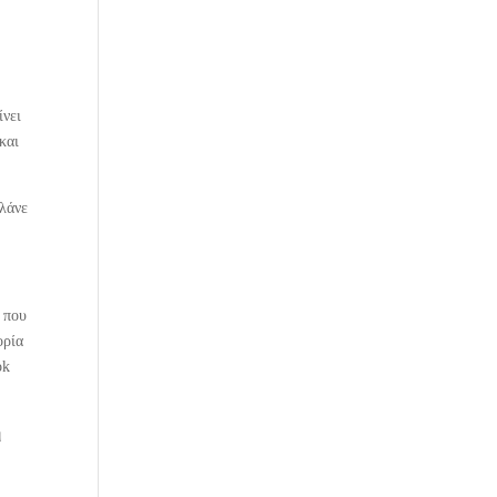
ίνει
και
ελάνε
.
ή που
ορία
ok
η