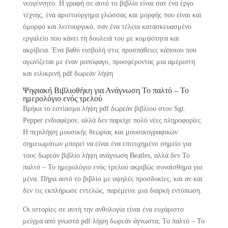
νεογέννητο. Η γραφή σε αυτό το βιβλίο είναι σαν ένα έργο
τέχνης, ένα αριστούργημα γλώσσας και μορφής που είναι και
όμορφο και λειτουργικό, σαν ένα τέλεια κατασκευασμένο
εργαλείο που κάνει τη δουλειά του με κομψότητα και
ακρίβεια. Ένα βαθύ εισβολή στις προσπάθειες κάποιου που
αγωνίζεται με έναν ροπόφαγο, προσφέροντας μια αμέριστη
και ειλικρινή pdf δωρεάν λήψη
Ψηφιακή Βιβλιοθήκη για Ανάγνωση Το παλτό – Το
ημερολόγιο ενός τρελού
Βρήκα το εστίασμα λήψη pdf δωρεάν βιβλίου στον Sgt.
Pepper ενδιαφέρον, αλλά δεν παρείχε πολύ νέες πληροφορίες.
Η περιλήψη μουσικής θεωρίας και μουσικογραφικών
σημειωμάτων μπορεί να είναι ένα επιτυχημένο σημείο για
τους δωρεάν βιβλίο λήψη ανάγνωση Beatles, αλλά δεν Το
παλτό – Το ημερολόγιο ενός τρελού ακριβώς συναίσθημα για
μένα. Πήρα αυτό το βιβλίο με υψηλές προσδοκίες, και αν και
δεν τις εκπλήρωσε εντελώς, παρέμεινε μια διαρκή εντύπωση.
Οι ιστορίες σε αυτή την ανθολογία είναι ένα ευχάριστο
μείγμα από γνωστά pdf λήψη δωρεάν άγνωστα, Το παλτό – Το