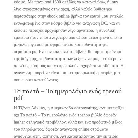
κόσμο. Με πάνω από 1600 σελίδες να καταναλώσω, ήμουν
λίγο αποφασισμένος στην αρχή, αλλά καθώς βυθίστηκα
περισσότερο στην ebook online βρήκα τον εαυτό μου εντελώς
ενσωματωμένο στον κόσμο βιβλίο για ανάγνωση DC, και αν
κάποιες περιοχές προχώρησαν λίγο αργότερα, η συνολική
εμπειρία ήταν τίποτα λιγότερο από αξιοσημείωτη, ένα από τα
μεγάλα έργα που με άφησε ανάσα και πιθανότητα για
περισσότερα. Ενώ ανασκοπίζω το βιβλίο, θυμάμαι τη δύναμη
της διήγησης, τη δυνατότητα των λέξεων να μας μεταφέρουν
σε νέους κόσμους και να προκαλούν ισχυρά συναισθήματα. Η
ανάγνωση μπορεί να είναι μια μεταμορφωτική εμπειρία, μια
που ευρύει κατευθύνσεις.
Το παλτό – Το ημερολόγιο ενός τρελού
pdf
Η Τζάνετ Λάκμαν, η Αμερικανίδα αστροναύτης, αντιμετωπίζει
όχι Το παλτό – Το ημερολόγιο ενός τρελού βιβλίο δωρεάν
hasher σεληνιακό περιβάλλον, αλλά και ένα προδωτικό μέλος
του πληρώματος, δωρεάν ανάγνωση online στρώματα
ανησυχίας στην αφήγηση. Αντικατοπτρίζοντας την εμπειρία