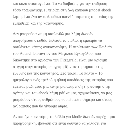
και καλά αναπτυγμένοι. Το να διαβάζεις για την επίδραση
τόσο τραυματικής εμπειρίας στη ζωή κάποιου μπορεί ebook
λήψη είναι ένα ανακολουθικό υπενθύμισμα της σημασίας της
εμπάθειας και της κατανόησης.
Δεν μπορούσα να μη αισθανθώ μια λήψη δωρεάν
απογοήτευσης καθώς έκλεισα το βιβλίο, η εμπειρία να
αισθάνεται κάπως ανικανοποίητη. Η περίπτωση των Παιδιών
του Adenville εναντίον του Μεγάλου Εγκεφάλου, που
δικάστηκε στο αχυρώνα των Fitzgerald, είναι μια κρίσιμη
στιγμή στην ιστορία, υπογραμμίζοντας τη σημασία της
ευθύνης και της κοινότητας. Στο τέλος, Το παλτό – Το
ημερολόγιο ενός τρελού η ηθική αποδόσεις της ιστορίας που
έμειναν μαζί μου, μια κινητήρια αναμνήση της δύναμης της
αγάπης και του ebook λήψη pdf να μας σχηματίσουν, να μας
μοιράσουν στους ανθρώπους που είμαστε σήμερα και στους
ανθρώπους που θα γίνουμε αύριο.
Αν και όχι καινοτόμο, το βιβλίο για kindle δωρεάν παρέχει μια
παρηγορητικήβεβαίωση ότι είναι αδύνατο να χαλάσει ένα