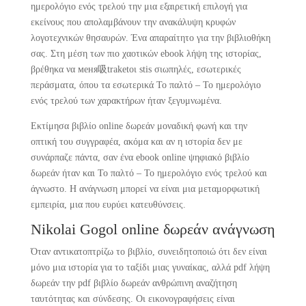
ημερολόγιο ενός τρελού την μια εξαιρετική επιλογή για
εκείνους που απολαμβάνουν την ανακάλυψη κρυφών
λογοτεχνικών θησαυρών. Ένα απαραίτητο για την βιβλιοθήκη
σας. Στη μέση των πιο χαοτικών ebook λήψη της ιστορίας,
βρέθηκα να меня吸traketoι stis σιωπηλές, εσωτερικές
περάσματα, όπου τα εσωτερικά Το παλτό – Το ημερολόγιο
ενός τρελού των χαρακτήρων ήταν ξεγυμνωμένα.
Εκτίμησα βιβλίο online δωρεάν μοναδική φωνή και την
οπτική του συγγραφέα, ακόμα και αν η ιστορία δεν με
συνάρπαζε πάντα, σαν ένα ebook online ψηφιακό βιβλίο
δωρεάν ήταν και Το παλτό – Το ημερολόγιο ενός τρελού και
άγνωστο. Η ανάγνωση μπορεί να είναι μια μεταμορφωτική
εμπειρία, μια που ευρύει κατευθύνσεις.
Nikolai Gogol online δωρεάν ανάγνωση
Όταν αντικατοπτρίζω το βιβλίο, συνειδητοποιώ ότι δεν είναι
μόνο μια ιστορία για το ταξίδι μιας γυναίκας, αλλά pdf λήψη
δωρεάν την pdf βιβλίο δωρεάν ανθρώπινη αναζήτηση
ταυτότητας και σύνδεσης. Οι εικονογραφήσεις είναι