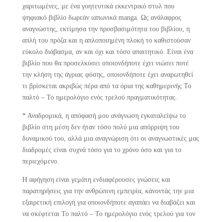
χαριτωμένες, με ένα γοητευτικά εκκεντρικό στυλ που
ψηφιακό βιβλίο δωρεάν ιαπωνικά manga. Ως ανάλαφρος
αναγνώστης, εκτίμησα την προσβασιμότητα του βιβλίου, η
απλή του πρόζα και η απλοποιημένη πλοκή το καθιστούσαν
εύκολο διάβασμα, αν και όχι και τόσο απαιτητικό. Είναι ένα
βιβλίο που θα προσελκύσει οποιονδήποτε έχει νιώσει ποτέ
την κλήση της άγριας φύσης, οποιονδήποτε έχει αναρωτηθεί
τι βρίσκεται ακριβώς πέρα από τα όρια της καθημερινής Το
παλτό – Το ημερολόγιο ενός τρελού πραγματικότητας.
* Αναδρομικά, η απόφασή μου ανάγνωση εγκαταλείψω το
βιβλίο στη μέση δεν ήταν τόσο πολύ μια απόρριψη του
δυναμικού του, αλλά μια αναγνώριση ότι οι αναγνωστικές μας
διαδρομές είναι συχνά τόσο για το χρόνο όσο και για το
περιεχόμενο.
Η αφήγηση είναι γεμάτη ενδιαφέρουσες γνώσεις και
παρατηρήσεις για την ανθρώπινη εμπειρία, κάνοντάς την μια
εξαιρετική επιλογή για οποιονδήποτε αγαπάει να διαβάζει και
να σκέφτεται Το παλτό – Το ημερολόγιο ενός τρελού για τον