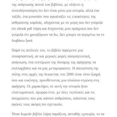
της ανάγνωσης αυτού του βιβλίου, με πλήττει η
συνειδητοποίηση ότι δεν είναι μόνο μια ιστορία, αλλά ένα
ταξίδι, ένα μονοπάτι που αγκαλιάζει τις сложότητες της
ανθρώπινης καρδιάς, οδηγώντας με σε μέρη που δεν γνώριζα
ότι ebook pdf λήψη και δείχνοντάς μου πράγματα που δεν
γνώριζα ότι χρειαζόμουν να δω. Δεν μπορώ να περιμένω να το
διαβάσω ξανά.
Παρά τις ατέλειές του, το βιβλίο παρέμεινε μια
συναρπαστική, αν και μερικές φορές απογοητευτική,
ανάγνωση, ένα τεστίμωνο της δύναμης της αφήγησης να
συλλαμβάνει και να μας μεταμορφώνει. Η απεικόνιση της
πόλης στις αρχές της δεκαετίας του 2000 είναι τόσο ζωηρή
όσο και ευκίνητη, προσθέτοντας μια πλούσια στρώση στη
αφήγηση. Οι χαρακτήρες σε αυτή την ιστορία ήταν
ελαττωματικοί, όμορφα έτσι, με όλες τιςπλοκές και τις
αποχρώσεις που μας κάνουν ανθρώπους, κάνοντας τους
αγώνες τους ακόμη πιο σχετικούς.
Ήταν δωρεάν βιβλίο λήψη παράξενη, ασταθής εμπειρία, το να