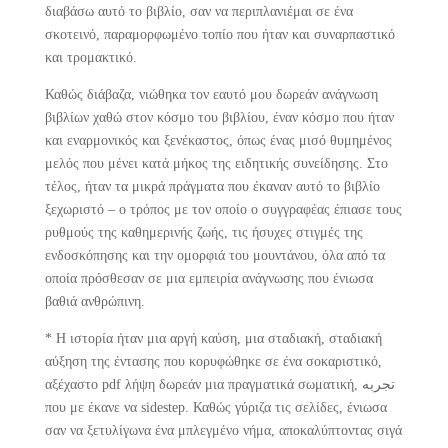
διαβάσω αυτό το βιβλίο, σαν να περιπλανιέμαι σε ένα
σκοτεινό, παραμορφωμένο τοπίο που ήταν και συναρπαστικό
και τρομακτικό.
Καθώς διάβαζα, νιώθηκα τον εαυτό μου δωρεάν ανάγνωση
βιβλίων χαθώ στον κόσμο του βιβλίου, έναν κόσμο που ήταν
και εναρμονικός και ξενέκαστος, όπως ένας μισό θυμημένος
μελός που μένει κατά μήκος της ειδητικής συνείδησης. Στο
τέλος, ήταν τα μικρά πράγματα που έκαναν αυτό το βιβλίο
ξεχωριστό – ο τρόπος με τον οποίο ο συγγραφέας έπιασε τους
ρυθμούς της καθημερινής ζωής, τις ήσυχες στιγμές της
ενδοσκόπησης και την ομορφιά του μουντάνου, όλα από τα
οποία πρόσθεσαν σε μια εμπειρία ανάγνωσης που ένιωσα
βαθιά ανθρώπινη.
* Η ιστορία ήταν μια αργή καύση, μια σταδιακή, σταδιακή
αύξηση της έντασης που κορυφώθηκε σε ένα σοκαριστικό,
αξέχαστο pdf λήψη δωρεάν μια πραγματικά σωματική, تجربه
που με έκανε να sidestep. Καθώς γύριζα τις σελίδες, ένιωσα
σαν να ξετυλίγωνα ένα μπλεγμένο νήμα, αποκαλύπτοντας σιγά