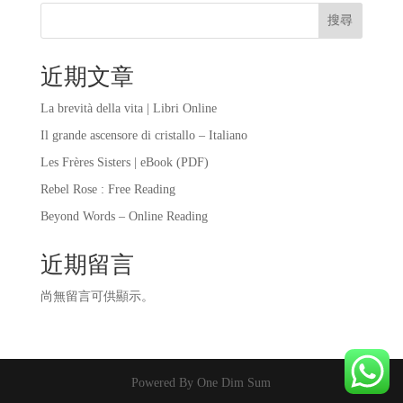
搜尋
近期文章
La brevità della vita | Libri Online
Il grande ascensore di cristallo – Italiano
Les Frères Sisters | eBook (PDF)
Rebel Rose : Free Reading
Beyond Words – Online Reading
近期留言
尚無留言可供顯示。
Powered By One Dim Sum