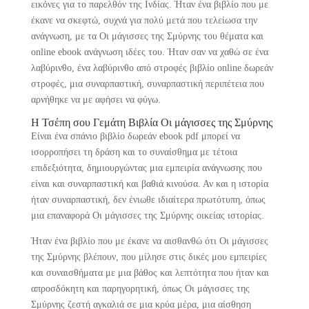
εικόνες για το παρελθόν της Ινδίας. Ήταν ένα βιβλίο που με
έκανε να σκεφτώ, συχνά για πολύ μετά που τελείωσα την
ανάγνωση, με τα Οι μάγισσες της Σμύρνης του θέματα και
online ebook ανάγνωση ιδέες του. Ήταν σαν να χαθώ σε ένα
λαβύρινθο, ένα λαβύρινθο από στροφές βιβλίο online δωρεάν
στροφές, μια συναρπαστική, συναρπαστική περιπέτεια που
αρνήθηκε να με αφήσει να φύγω.
Η Τσέπη σου Γεμάτη Βιβλία Οι μάγισσες της Σμύρνης
Είναι ένα σπάνιο βιβλίο δωρεάν ebook pdf μπορεί να
ισορροπήσει τη δράση και το συναίσθημα με τέτοια
επιδεξιότητα, δημιουργώντας μια εμπειρία ανάγνωσης που
είναι και συναρπαστική και βαθιά κινούσα. Αν και η ιστορία
ήταν συναρπαστική, δεν ένιωθε ιδιαίτερα πρωτότυπη, όπως
μια επαναφορά Οι μάγισσες της Σμύρνης οικείας ιστορίας.
Ήταν ένα βιβλίο που με έκανε να αισθανθώ ότι Οι μάγισσες
της Σμύρνης βλέπουν, που μίλησε στις δικές μου εμπειρίες
και συναισθήματα με μια βάθος και λεπτότητα που ήταν και
απροσδόκητη και παρηγορητική, όπως Οι μάγισσες της
Σμύρνης ζεστή αγκαλιά σε μια κρύα μέρα, μια αίσθηση