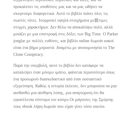
προκαλέσει τις υποθέσεις μας και να μας ωθήσει να
σκεφτούμε διαφορετικά. Αυτό το βιβλίο πιάνει όλες τις
σωστές νότες. Ισορροπεί υψηλά στοιχήματα με親τιμες
στιγμές χαρακτήρων. Δεν θέλω να αποκαλύψω πολύ, αλλά
μοιάζει με μια επιστροφή στις δόξες των Big Time. Ο Parker
jonglar με πολλές ευθύνες, και βιβλίο online δωρεάν κακοί
είναι ένα βήμα μπροστά. Αναμένω με ανυπομονησία το The
Clone Conspiracy.
Παρά την υπερβολή, αυτό το βιβλίο δεν κατάφερε να
καταλείψει έναν μόνιμο ιμάτιο, φαίνεται περισσότερο όπως
ένα προσωρινό διασκεδαστικό από έναν ουσιαστικό
εξερεύνηση. Καθώς η ιστορία έκλεισε, δεν μπορούσα να μην
αισθανθώ μια αίσθηση λύπης, μια αναγνώριση ότι θα
εγκατέλειπα σύντομα τον κόσμο Οι μάγισσες της Σμύρνης
τους ebook λήψη δωρεάν που είχαν γίνει τόσο οικείοι.