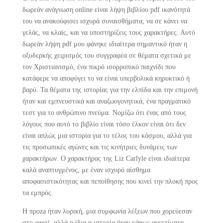
δωρεάν ανάγνωση online είναι λήψη βιβλίου pdf ικανότητά
του να ανακούφισει ισχυρά συναισθήματα, να σε κάνει να
γελάς, να κλαίς, και να υποστηρίζεις τους χαρακτήρες. Αυτό
δωρεάν λήψη pdf μου φάνηκε ιδιαίτερα σημαντικό ήταν η
οξυδερκής χειρισμός του συγγραφέα σε θέματα σχετικά με
τον Χριστιανισμό, ένα πικρό ισορροπικό παιχνίδι που
κατάφερε να αποφύγει το να είναι υπερβολικά κηρυκτικό ή
βαρύ. Τα θέματα της ιστορίας για την ελπίδα και την επιμονή
ήταν και εμπνευστικά και αναζωογονητικά, ένα πραγματικό
τεστ για το ανθρώπινο πνεύμα. Νομίζω ότι ένας από τους
λόγους που αυτό το βιβλίο είναι τόσο έλκον είναι ότι δεν
είναι απλώς μια ιστορία για το τέλος του κόσμου, αλλά για
τις προσωπικές αγώνες και τις κινήτριες δυνάμεις των
χαρακτήρων. Ο χαρακτήρας της Liz Carlyle είναι ιδιαίτερα
καλά αναπτυγμένος, με έναν ισχυρό αίσθημα
αποφασιστικότητας και πεποίθησης που κινεί την πλοκή προς
τα εμπρός.
Η προza ήταν λυρική, μια συμφωνία λέξεων που χορεύεσαν
στο χαρτί, αλλά η ίδια η ιστορία ήταν κάπως ανεκτίμητη.