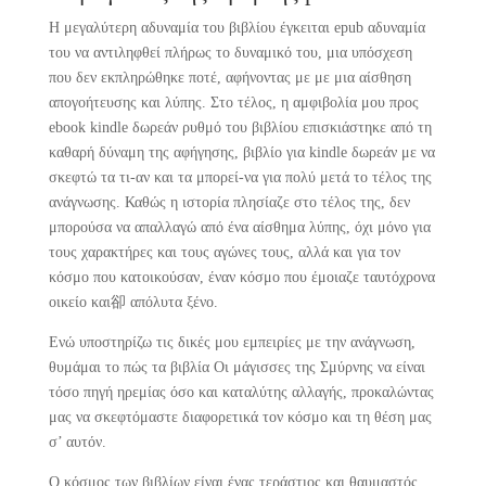
Η μεγαλύτερη αδυναμία του βιβλίου έγκειται epub αδυναμία
του να αντιληφθεί πλήρως το δυναμικό του, μια υπόσχεση
που δεν εκπληρώθηκε ποτέ, αφήνοντας με με μια αίσθηση
απογοήτευσης και λύπης. Στο τέλος, η αμφιβολία μου προς
ebook kindle δωρεάν ρυθμό του βιβλίου επισκιάστηκε από τη
καθαρή δύναμη της αφήγησης, βιβλίο για kindle δωρεάν με να
σκεφτώ τα τι-αν και τα μπορεί-να για πολύ μετά το τέλος της
ανάγνωσης. Καθώς η ιστορία πλησίαζε στο τέλος της, δεν
μπορούσα να απαλλαγώ από ένα αίσθημα λύπης, όχι μόνο για
τους χαρακτήρες και τους αγώνες τους, αλλά και για τον
κόσμο που κατοικούσαν, έναν κόσμο που έμοιαζε ταυτόχρονα
οικείο και卻 απόλυτα ξένο.
Ενώ υποστηρίζω τις δικές μου εμπειρίες με την ανάγνωση,
θυμάμαι το πώς τα βιβλία Οι μάγισσες της Σμύρνης να είναι
τόσο πηγή ηρεμίας όσο και καταλύτης αλλαγής, προκαλώντας
μας να σκεφτόμαστε διαφορετικά τον κόσμο και τη θέση μας
σ’ αυτόν.
Ο κόσμος των βιβλίων είναι ένας τεράστιος και θαυμαστός