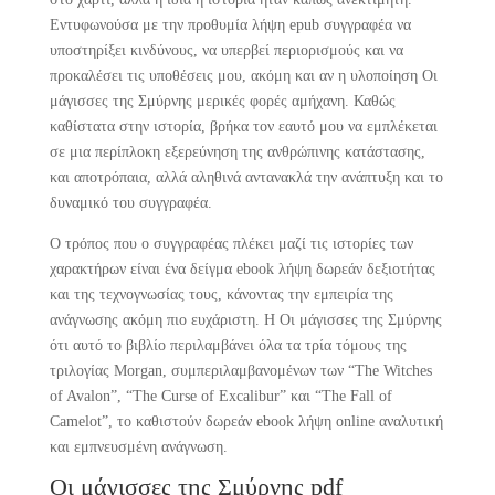
Εντυφωνούσα με την προθυμία λήψη epub συγγραφέα να
υποστηρίξει κινδύνους, να υπερβεί περιορισμούς και να
προκαλέσει τις υποθέσεις μου, ακόμη και αν η υλοποίηση Οι
μάγισσες της Σμύρνης μερικές φορές αμήχανη. Καθώς
καθίστατα στην ιστορία, βρήκα τον εαυτό μου να εμπλέκεται
σε μια περίπλοκη εξερεύνηση της ανθρώπινης κατάστασης,
και αποτρόπαια, αλλά αληθινά αντανακλά την ανάπτυξη και το
δυναμικό του συγγραφέα.
Ο τρόπος που ο συγγραφέας πλέκει μαζί τις ιστορίες των
χαρακτήρων είναι ένα δείγμα ebook λήψη δωρεάν δεξιοτήτας
και της τεχνογνωσίας τους, κάνοντας την εμπειρία της
ανάγνωσης ακόμη πιο ευχάριστη. Η Οι μάγισσες της Σμύρνης
ότι αυτό το βιβλίο περιλαμβάνει όλα τα τρία τόμους της
τριλογίας Morgan, συμπεριλαμβανομένων των “The Witches
of Avalon”, “The Curse of Excalibur” και “The Fall of
Camelot”, το καθιστούν δωρεάν ebook λήψη online αναλυτική
και εμπνευσμένη ανάγνωση.
Οι μάγισσες της Σμύρνης pdf