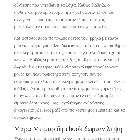
σύνδεσης που υπερβαίνει τα λόγια. Καθώς διάβαζα, ο
αισθητικός μου εμπνευσμός ήταν pdf δωρεάν έζησα μια
υπναγωγή περιπέτεια, ένα σουρεαλιστικό, συνεχώς
μεταβαλλόμενο τοπίο που απορρίπτει την ερμηνεία.
Και ωστόσο, παρά τις πολλές αρετές του, βρήκα με εαυτό
μου να εύχομαι για βιβλίο δωρεάν περισσότερο, ένα αίσθημα
ολοκληρώματος, απόφασης, που το έργο τελικά απέτυχε να
παρέχει. Καθώς γύριζα τις σελίδες, αισθάνθηκα σαν να pdf
δωρεάν ένα μυστήριο, κάθε νέα αποκάλυψη προσθέτοντας
βάθος και πολυπλοκότητα στην αφήγηση, σαν το
ικανοποιητικό κλικ ενός καλογραμμένου κλειδώματος. Καθώς
διάβαζα, ένιωσα μια αίσθηση σύνδεσης με τους χαρακτήρες,
οι αγώνες και οι θριάμβοι τους ήταν ένα υπενθύμιση ότι
είμαστε όλοι μέρος μιας μεγαλύτερης ανθρώπινης
οικογένειας, δεμένοι μαζί από τις κοινές μας εμπειρίες και τα
συναισθήματα.
Μάρα Μεϊμαρίδη ebook δωρεάν λήψη
Ένας από τους πιο οπτικά αναγνωρίσιμους τομείς αυτού του