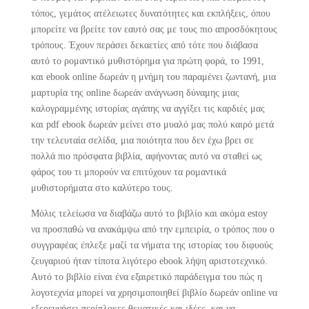
τόπος, γεμάτος ατέλειωτες δυνατότητες και εκπλήξεις, όπου
μπορείτε να βρείτε τον εαυτό σας με τους πιο απροσδόκητους
τρόπους. Έχουν περάσει δεκαετίες από τότε που διάβασα
αυτό το ρομαντικό μυθιστόρημα για πρώτη φορά, το 1991,
και ebook online δωρεάν η μνήμη του παραμένει ζωντανή, μια
μαρτυρία της online δωρεάν ανάγνωση δύναμης μιας
καλογραμμένης ιστορίας αγάπης να αγγίξει τις καρδιές μας
και pdf ebook δωρεάν μείνει στο μυαλό μας πολύ καιρό μετά
την τελευταία σελίδα, μια ποιότητα που δεν έχω βρει σε
πολλά πιο πρόσφατα βιβλία, αφήνοντας αυτό να σταθεί ως
φάρος του τι μπορούν να επιτύχουν τα ρομαντικά
μυθιστορήματα στο καλύτερο τους.
Μόλις τελείωσα να διαβάζω αυτό το βιβλίο και ακόμα estoy
να προσπαθώ να ανακάμψω από την εμπειρία, ο τρόπος που ο
συγγραφέας έπλεξε μαζί τα νήματα της ιστορίας του διφυούς
ζευγαριού ήταν τίποτα λιγότερο ebook λήψη αριστοτεχνικό.
Αυτό το βιβλίο είναι ένα εξαιρετικό παράδειγμα του πώς η
λογοτεχνία μπορεί να χρησιμοποιηθεί βιβλίο δωρεάν online να
εξερευνήσει περίπλοκες θεματικές και ιδέες, και να