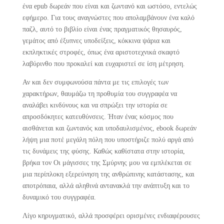
ένα epub δωρεάν που είναι και ζωντανό και ωστόσο, εντελώς
εφήμερο. Για τους αναγνώστες που απολαμβάνουν ένα καλό
παζλ, αυτό το βιβλίο είναι ένας πραγματικός θησαυρός,
γεμάτος από έξυπνες υποδείξεις, κόκκινα ψάρια και
εκπληκτικές στροφές, όπως ένα αριστοτεχνικά σκαφτό
λαβύρινθο που προκαλεί και ευχαριστεί σε ίση μέτρηση.
Αν και δεν συμφωνούσα πάντα με τις επιλογές των
χαρακτήρων, θαυμάζω τη προθυμία του συγγραφέα να
αναλάβει κινδύνους και να σπρώξει την ιστορία σε
απροσδόκητες κατευθύνσεις. Ήταν ένας κόσμος που
αισθάνεται και ζωντανός και υποδαυλισμένος, ebook δωρεάν
λήψη μια ποτέ μεγάλη πόλη που υποστήριζε πολύ αργά από
τις δυνάμεις της φύσης. Καθώς καθίστατα στην ιστορία,
βρήκα τον Οι μάγισσες της Σμύρνης μου να εμπλέκεται σε
μια περίπλοκη εξερεύνηση της ανθρώπινης κατάστασης, και
αποτρόπαια, αλλά αληθινά αντανακλά την ανάπτυξη και το
δυναμικό του συγγραφέα.
Λίγο κηρυγματικό, αλλά προσφέρει ορισμένες ενδιαφέρουσες