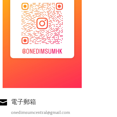

電子郵箱
onedimsumcentral@gmail.com