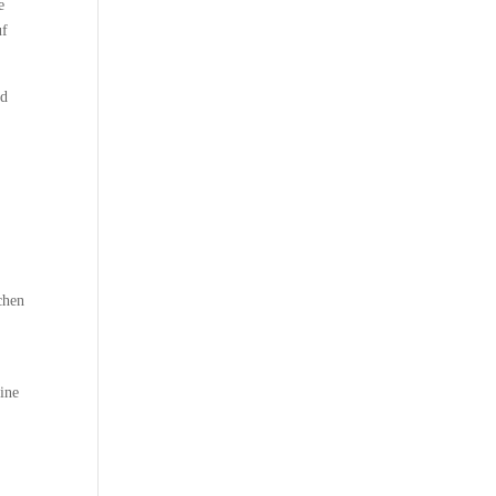
e
uf
nd
chen
ine