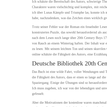
Ich schätzte die Bereitschaft des Autors, schwierige
Charaktere waren vielschichtig und komplex, mit reiche
ich über Lunas Kämpfe und Triumphe las, konnte ich n
habe, nachzudenken, was das Zeichen eines wirklich gr
Trotz seiner Fehler war der Roman ein fesselnder Leses
konstruiertes Puzzle, das sowohl herausfordernd als a
nach dem Lesen noch lange über 20th Century Boys 17 
von Rauch an einem Wintertag haften. Der Inhalt war e
zu lesen. Mit seinem leichten Ton und seinen skurrilen
online schätzte die Fähigkeit des Autors, eine Erzählung
Deutsche Bibliothek 20th Ce
Das Buch ist eine wilde Fahrt, voller Wendungen und T
die Fähigkeit des Autors, dass er einen so lange auf die 
Spaziergang. Einige der Übungen sind so herausfordern
Ich muss zugeben, ich war von der lebendigen und unv
gefesselt.
Aber die Motivationen der kostenlose waren manchmal u