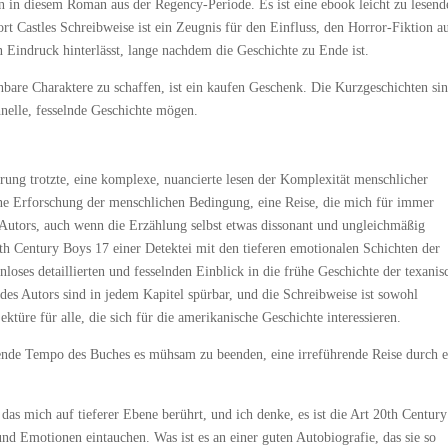
n in diesem Roman aus der Regency-Periode. Es ist eine ebook leicht zu lesend
ort Castles Schreibweise ist ein Zeugnis für den Einfluss, den Horror-Fiktion a
 Eindruck hinterlässt, lange nachdem die Geschichte zu Ende ist.
hbare Charaktere zu schaffen, ist ein kaufen Geschenk. Die Kurzgeschichten si
hnelle, fesselnde Geschichte mögen.
erung trotzte, eine komplexe, nuancierte lesen der Komplexität menschlicher
ne Erforschung der menschlichen Bedingung, eine Reise, die mich für immer
s Autors, auch wenn die Erzählung selbst etwas dissonant und ungleichmäßig
20th Century Boys 17 einer Detektei mit den tieferen emotionalen Schichten der
nloses detaillierten und fesselnden Einblick in die frühe Geschichte der texanis
es Autors sind in jedem Kapitel spürbar, und die Schreibweise ist sowohl
ektüre für alle, die sich für die amerikanische Geschichte interessieren.
ende Tempo des Buches es mühsam zu beenden, eine irreführende Reise durch e
 das mich auf tieferer Ebene berührt, und ich denke, es ist die Art 20th Century
nd Emotionen eintauchen. Was ist es an einer guten Autobiografie, das sie so