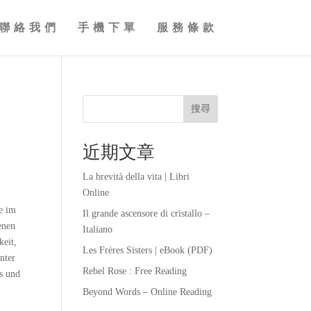
聯絡我們
手機下單
服務條款
搜尋
近期文章
La brevità della vita | Libri
Online
ie im
Il grande ascensore di cristallo –
enen
Italiano
keit,
Les Frères Sisters | eBook (PDF)
nter
Rebel Rose : Free Reading
s und
Beyond Words – Online Reading