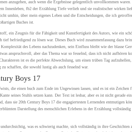
 Themen anzugehen, auch wenn die Ergebnisse gelegentlich unvollkommen waren.
m Innenleben, fb2 der Erzählung Tiefe verlieh und sie realistischer wirken lie
icht umhin, über mein eigenes Leben und die Entscheidungen, die ich getroffe
oßartigen Buches ist.
toff, ein Zeugnis für die Fähigkeit und Kunstfertigkeit des Autors, wie ein sch
uch tief befriedigend zu lösen war. Dieses Buch wird zusammenfassung dazu bri
Komplexität des Lebens nachzudenken, sein Einfluss bleibt wie der blasse Ge
twas anspruchsvoll, aber das Thema war so fesselnd, dass ich nicht aufhören k
 Charakteren ist es die perfekte Abwechslung, um einen trüben Tag aufzuhellen
 zu schaffen, die sowohl lustig als auch fesselnd war.
ntury Boys 17
wists, die einen buch zum Ende im Ungewissen lassen, und es ist ein Zeichen f
Kante seines Stuhls setzen kann. Der Text ist lesbar, aber es ist nicht gerade ein
d, dass sie 20th Century Boys 17 die engagiertesten Lernenden entmutigen kön
erblümten Darstellung des menschlichen Erlebens in der Erzählung vollständig
ndurchsichtig, was es schwierig machte, sich vollständig in ihre Geschichten 