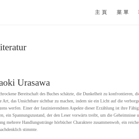
主頁
菜單
teratur
Naoki Urasawa
hrockene Bereitschaft des Buches schätzte, die Dunkelheit zu konfrontieren, d
e Art, das Unsichtbare sichtbar zu machen, indem sie ein Licht auf die verborg
ns werfen. Einer der faszinierendsten Aspekte dieser Erzählung ist ihre Fähig
en, ein Spannungszustand, der den Leser vorwärts treibt, um die Geheimnisse u
ählung mehrere Handlungsstränge hörbücher Charaktere zusammenwob, ein reiche
nachdenklich stimmte.