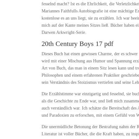
fesselnd macht? Ist es die Ehrlichkeit, die Verletzlich
Mariannes Faithfulls Autobiografie ist eine mächtige 
kostenlose es an uns liegt, sie zu erzählen. Ich war b
mich auf der Kante meines Sitzes ließ. Bücher haben ei
Darwen Arkwright-Serie.
20th Century Boys 17 pdf
Dieses Buch hat einen gewissen Charme, der es schwer 
wird mit einer Mischung aus Humor und Spannung erzäh
Art von Buch, das man in einem Sitz lesen kann und tr
Philosophen und einem erfahrenen Praktiker geschriebe
sein Verständnis des Stoizismus vertiefen und seine 
Die Erzählstimme war einzigartig und fesselnd, sie buc
als die Geschichte zu Ende war, und ließ mich zusamm
auch verständlich war. Ich schätze die Bereitschaft de
und Paradoxien zu erforschen, mit einem Gefühl von Wu
Die unermüdliche Betonung der Bestrafung nahm der R
Literatur ist voller Bücher, die die Kraft haben, zu in