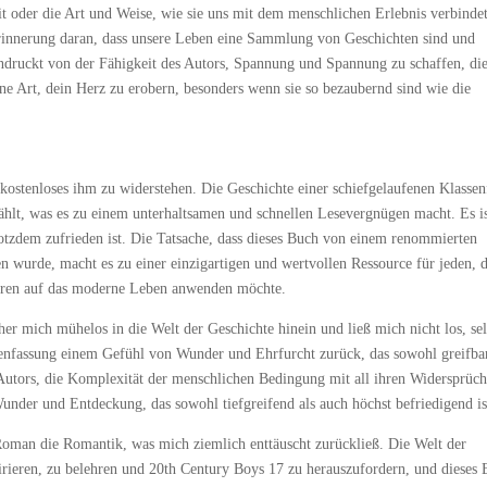
keit oder die Art und Weise, wie sie uns mit dem menschlichen Erlebnis verbinde
Erinnerung daran, dass unsere Leben eine Sammlung von Geschichten sind und
eeindruckt von der Fähigkeit des Autors, Spannung und Spannung zu schaffen, di
ne Art, dein Herz zu erobern, besonders wenn sie so bezaubernd sind wie die
kostenloses ihm zu widerstehen. Die Geschichte einer schiefgelaufenen Klassen
lt, was es zu einem unterhaltsamen und schnellen Lesevergnügen macht. Es is
otzdem zufrieden ist. Die Tatsache, dass dieses Buch von einem renommierten
n wurde, macht es zu einer einzigartigen und wertvollen Ressource für jeden, 
Lehren auf das moderne Leben anwenden möchte.
her mich mühelos in die Welt der Geschichte hinein und ließ mich nicht los, sel
enfassung einem Gefühl von Wunder und Ehrfurcht zurück, das sowohl greifbar
s Autors, die Komplexität der menschlichen Bedingung mit all ihren Widersprüc
nder und Entdeckung, das sowohl tiefgreifend als auch höchst befriedigend is
oman die Romantik, was mich ziemlich enttäuscht zurückließ. Die Welt der
spirieren, zu belehren und 20th Century Boys 17 zu herauszufordern, und dieses