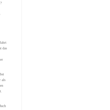
t?
e
fahrt
t das
der
bst
 als
hen
t.
 Buch