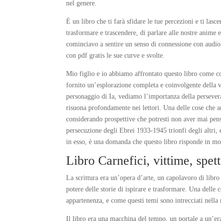
nel genere.
È un libro che ti farà sfidare le tue percezioni e ti lasc
trasformare e trascendere, di parlare alle nostre anime 
cominciavo a sentire un senso di connessione con audiol
con pdf gratis le sue curve e svolte.
Mio figlio e io abbiamo affrontato questo libro come co
fornito un’esplorazione completa e coinvolgente della v
personaggio di Ia, vediamo l’importanza della persevera
risuona profondamente nei lettori. Una delle cose che a
considerando prospettive che potresti non aver mai pens
persecuzione degli Ebrei 1933-1945 trionfi degli altri
in esso, è una domanda che questo libro risponde in 
Libro Carnefici, vittime, spe
La scrittura era un’opera d’arte, un capolavoro di lib
potere delle storie di ispirare e trasformare. Una delle 
appartenenza, e come questi temi sono intrecciati nella 
Il libro era una macchina del tempo, un portale a un’er