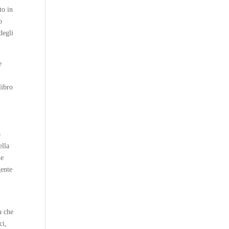
to in
o
degli
e
libro
o
ella
ue
gente
a che
ci,