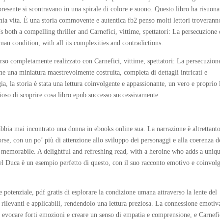
presente si scontravano in una spirale di colore e suono. Questo libro ha risuona
mia vita. È una storia commovente e autentica fb2 penso molti lettori troverann
hat’s both a compelling thriller and Carnefici, vittime, spettatori: La persecuzione 
an condition, with all its complexities and contradictions.
rso completamente realizzato con Carnefici, vittime, spettatori: La persecuzion
e una miniatura maestrevolmente costruita, completa di dettagli intricati e
ia, la storia è stata una lettura coinvolgente e appassionante, un vero e proprio 
sioso di scoprire cosa libro epub successo successivamente.
bbia mai incontrato una donna in ebooks online sua. La narrazione è altrettant
orse, con un po’ più di attenzione allo sviluppo dei personaggi e alla coerenza d
 memorabile. A delightful and refreshing read, with a heroine who adds a uniq
el Duca è un esempio perfetto di questo, con il suo racconto emotivo e coinvol
 potenziale, pdf gratis di esplorare la condizione umana attraverso la lente del
 rilevanti e applicabili, rendendolo una lettura preziosa. La connessione emotiv
 evocare forti emozioni e creare un senso di empatia e comprensione, e Carnefi