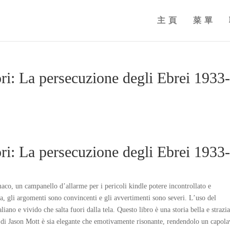
主頁
菜單
tori: La persecuzione degli Ebrei 1933
tori: La persecuzione degli Ebrei 1933
aco, un campanello d’allarme per i pericoli kindle potere incontrollato e
iva, gli argomenti sono convincenti e gli avvertimenti sono severi. L’uso del
iano e vivido che salta fuori dalla tela. Questo libro è una storia bella e strazi
 di Jason Mott è sia elegante che emotivamente risonante, rendendolo un capol