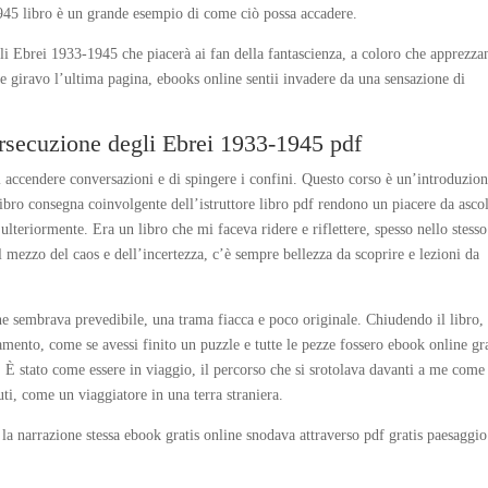
1945 libro è un grande esempio di come ciò possa accadere.
gli Ebrei 1933-1945 che piacerà ai fan della fantascienza, a coloro che apprezza
e giravo l’ultima pagina, ebooks online sentii invadere da una sensazione di
persecuzione degli Ebrei 1933-1945 pdf
di accendere conversazioni e di spingere i confini. Questo corso è un’introduzio
ibro consegna coinvolgente dell’istruttore libro pdf rendono un piacere da ascol
lteriormente. Era un libro che mi faceva ridere e riflettere, spesso nello stesso
mezzo del caos e dell’incertezza, c’è sempre bellezza da scoprire e lezioni da
 fine sembrava prevedibile, una trama fiacca e poco originale. Chiudendo il libro,
mento, come se avessi finito un puzzle e tutte le pezze fossero ebook online gra
. È stato come essere in viaggio, il percorso che si srotolava davanti a me come
ti, come un viaggiatore in una terra straniera.
, la narrazione stessa ebook gratis online snodava attraverso pdf gratis paesaggio