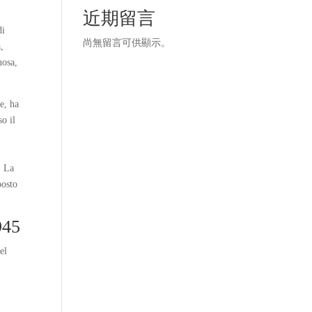
近期留言
di
尚無留言可供顯示。
,
uosa,
e, ha
so il
: La
posto
945
el