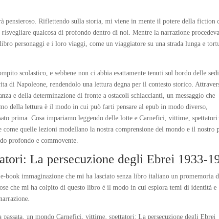
erà pensieroso. Riflettendo sulla storia, mi viene in mente il potere della fiction 
e risvegliare qualcosa di profondo dentro di noi. Mentre la narrazione procedeva
ibro personaggi e i loro viaggi, come un viaggiatore su una strada lunga e tort
mpito scolastico, e sebbene non ci abbia esattamente tenuti sul bordo delle sedi
ita di Napoleone, rendendolo una lettura degna per il contesto storico. Attraver
nza e della determinazione di fronte a ostacoli schiaccianti, un messaggio che
mo della lettura è il modo in cui può farti pensare al epub in modo diverso,
ato prima. Cosa impariamo leggendo delle lotte e Carnefici, vittime, spettatori
, e come quelle lezioni modellano la nostra comprensione del mondo e il nostro 
modo profondo e commovente.
ttatori: La persecuzione degli Ebrei 1933-1
ro e-book immaginazione che mi ha lasciato senza libro italiano un promemoria d
cose che mi ha colpito di questo libro è il modo in cui esplora temi di identità e
narrazione.
a passata, un mondo Carnefici, vittime, spettatori: La persecuzione degli Ebrei