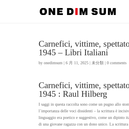
Carnefici, vittime, spetta
1945 – Libri Italiani
by
onedimsum
|
6 月 11, 2025
|
未分類
|
0 comments
Carnefici, vittime, spetta
1945 : Raul Hilberg
I saggi in questa raccolta sono come un pugno allo stom
l’importanza delle voci dissidenti – la scrittura è incis
linguaggio era poetico e suggestivo, come un dipinto ital
di una giovane ragazza con un dono unico. La scrittura