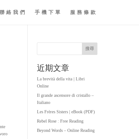
聯絡我們
手機下單
服務條款
-
搜尋
近期文章
La brevità della vita | Libri
Online
-
Il grande ascensore di cristallo –
Italiano
Les Frères Sisters | eBook (PDF)
Rebel Rose : Free Reading
ante
Beyond Words – Online Reading
avoro