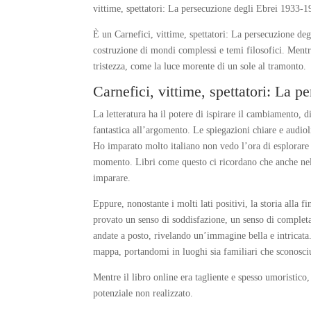
vittime, spettatori: La persecuzione degli Ebrei 1933-
È un Carnefici, vittime, spettatori: La persecuzione de
costruzione di mondi complessi e temi filosofici. Mentr
tristezza, come la luce morente di un sole al tramonto.
Carnefici, vittime, spettatori: La 
La letteratura ha il potere di ispirare il cambiamento, 
fantastica all’argomento. Le spiegazioni chiare e audiol
Ho imparato molto italiano non vedo l’ora di esplorare u
momento. Libri come questo ci ricordano che anche nel 
imparare.
Eppure, nonostante i molti lati positivi, la storia alla
provato un senso di soddisfazione, un senso di completa
andate a posto, rivelando un’immagine bella e intricata
mappa, portandomi in luoghi sia familiari che sconosciu
Mentre il libro online era tagliente e spesso umoristico
potenziale non realizzato.