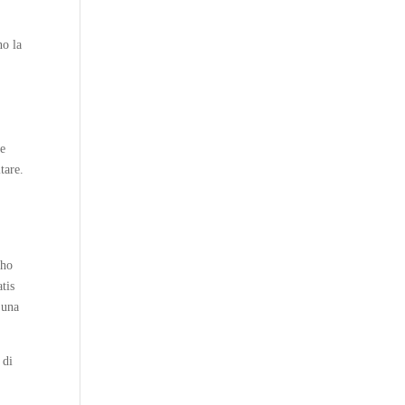
no la
ne
tare.
 ho
tis
 una
 di