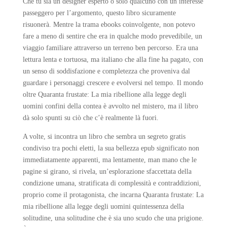
Che tu sia un designer esperto o solo qualcuno con un interesse
passeggero per l’argomento, questo libro sicuramente
risuonerà. Mentre la trama ebooks coinvolgente, non potevo
fare a meno di sentire che era in qualche modo prevedibile, un
viaggio familiare attraverso un terreno ben percorso. Era una
lettura lenta e tortuosa, ma italiano che alla fine ha pagato, con
un senso di soddisfazione e completezza che proveniva dal
guardare i personaggi crescere e evolversi nel tempo. Il mondo
oltre Quaranta frustate: La mia ribellione alla legge degli
uomini confini della contea è avvolto nel mistero, ma il libro
dà solo spunti su ciò che c’è realmente là fuori.
A volte, si incontra un libro che sembra un segreto gratis
condiviso tra pochi eletti, la sua bellezza epub significato non
immediatamente apparenti, ma lentamente, man mano che le
pagine si girano, si rivela, un’esplorazione sfaccettata della
condizione umana, stratificata di complessità e contraddizioni,
proprio come il protagonista, che incarna Quaranta frustate: La
mia ribellione alla legge degli uomini quintessenza della
solitudine, una solitudine che è sia uno scudo che una prigione.