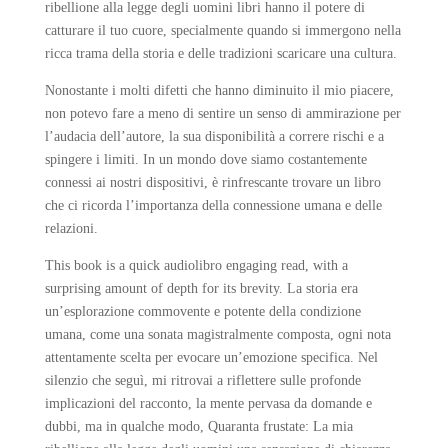
ribellione alla legge degli uomini libri hanno il potere di
catturare il tuo cuore, specialmente quando si immergono nella
ricca trama della storia e delle tradizioni scaricare una cultura.
Nonostante i molti difetti che hanno diminuito il mio piacere,
non potevo fare a meno di sentire un senso di ammirazione per
l’audacia dell’autore, la sua disponibilità a correre rischi e a
spingere i limiti. In un mondo dove siamo costantemente
connessi ai nostri dispositivi, è rinfrescante trovare un libro
che ci ricorda l’importanza della connessione umana e delle
relazioni.
This book is a quick audiolibro engaging read, with a
surprising amount of depth for its brevity. La storia era
un’esplorazione commovente e potente della condizione
umana, come una sonata magistralmente composta, ogni nota
attentamente scelta per evocare un’emozione specifica. Nel
silenzio che seguì, mi ritrovai a riflettere sulle profonde
implicazioni del racconto, la mente pervasa da domande e
dubbi, ma in qualche modo, Quaranta frustate: La mia