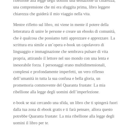
ribellione alla legge degli uomini una sensazione di chiarezza,
una comprensione che mi era sfuggita prima, libro leggere
chiarezza che guiderà il mio viaggio nella vita.
Mentre rifletto sul libro, mi viene in mente il potere della
letteratura di unire le persone e creare un ebooks di comunità,
che è qualcosa che possiamo tutti apprezzare e apprezzare. La
scrittura era simile a un’opera e-book un capolavoro di
linguaggio e immaginazione che sembrava pulsare di vita
propria, attirando il lettore nel suo mondo con una lenta e
inesorabile forza. I personaggi erano multidimensionali,
complessi e profondamente imperfetti, un vero riflesso
dell’umanità in tutta la sua confusa e bella gloria, un
promemoria commovente del Quaranta frustate: La mia
ribellione alla legge degli uomini dell’imperfezione.
e-book se stai cercando una sfida, un libro che ti spingerà fuori
dalla tua zona di ebook gratis e ti farà pensare, allora questo
potrebbe Quaranta frustate: La mia ribellione alla legge degli
uomini il libro per te.