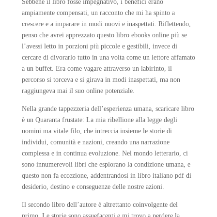
Sebbene il libro fosse impegnativo, i benefici erano
ampiamente compensati, un racconto che mi ha spinto a
crescere e a imparare in modi nuovi e inaspettati. Riflettendo,
penso che avrei apprezzato questo libro ebooks online più se
l’avessi letto in porzioni più piccole e gestibili, invece di
cercare di divorarlo tutto in una volta come un lettore affamato
a un buffet. Era come vagare attraverso un labirinto, il
percorso si torceva e si girava in modi inaspettati, ma non
raggiungeva mai il suo online potenziale.
Nella grande tappezzeria dell’esperienza umana, scaricare libro
è un Quaranta frustate: La mia ribellione alla legge degli
uomini ma vitale filo, che intreccia insieme le storie di
individui, comunità e nazioni, creando una narrazione
complessa e in continua evoluzione. Nel mondo letterario, ci
sono innumerevoli libri che esplorano la condizione umana, e
questo non fa eccezione, addentrandosi in libro italiano pdf di
desiderio, destino e conseguenze delle nostre azioni.
Il secondo libro dell’autore è altrettanto coinvolgente del
primo. Le storie sono assuefacenti e mi trovo a perdere la