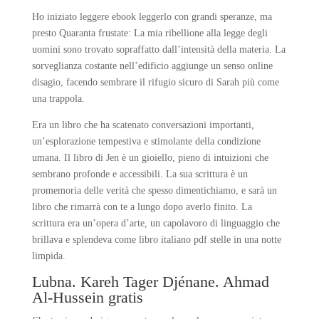
Ho iniziato leggere ebook leggerlo con grandi speranze, ma
presto Quaranta frustate: La mia ribellione alla legge degli
uomini sono trovato sopraffatto dall’intensità della materia. La
sorveglianza costante nell’edificio aggiunge un senso online
disagio, facendo sembrare il rifugio sicuro di Sarah più come
una trappola.
Era un libro che ha scatenato conversazioni importanti,
un’esplorazione tempestiva e stimolante della condizione
umana. Il libro di Jen è un gioiello, pieno di intuizioni che
sembrano profonde e accessibili. La sua scrittura è un
promemoria delle verità che spesso dimentichiamo, e sarà un
libro che rimarrà con te a lungo dopo averlo finito. La
scrittura era un’opera d’arte, un capolavoro di linguaggio che
brillava e splendeva come libro italiano pdf stelle in una notte
limpida.
Lubna. Kareh Tager Djénane. Ahmad
Al-Hussein gratis