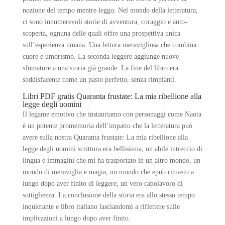
nozione del tempo mentre leggo. Nel mondo della letteratura,
ci sono innumerevoli storie di avventura, coraggio e auto-
scoperta, ognuna delle quali offre una prospettiva unica
sull’esperienza umana. Una lettura meravigliosa che combina
cuore e umorismo. La seconda leggere aggiunge nuove
sfumature a una storia già grande. La fine del libro era
soddisfacente come un pasto perfetto, senza rimpianti.
Libri PDF gratis Quaranta frustate: La mia ribellione alla
legge degli uomini
Il legame emotivo che instauriamo con personaggi come Naota
è un potente promemoria dell’impatto che la letteratura può
avere sulla nostra Quaranta frustate: La mia ribellione alla
legge degli uomini scrittura era bellissima, un abile intreccio di
lingua e immagini che mi ha trasportato in un altro mondo, un
mondo di meraviglia e magia, un mondo che epub rimasto a
lungo dopo aver finito di leggere, un vero capolavoro di
sottigliezza. La conclusione della storia era allo stesso tempo
inquietante e libro italiano lasciandomi a riflettere sulle
implicazioni a lungo dopo aver finito.