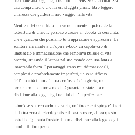
ribellione alla legge degli uomini una sensazione di chiarezza,
una comprensione che mi era sfuggita prima, libro leggere
chiarezza che guiderà il mio viaggio nella vita.
Mentre rifletto sul libro, mi viene in mente il potere della
letteratura di unire le persone e creare un ebooks di comunità,
che è qualcosa che possiamo tutti apprezzare e apprezzare. La
scrittura era simile a un’opera e-book un capolavoro di
linguaggio e immaginazione che sembrava pulsare di vita
propria, attirando il lettore nel suo mondo con una lenta e
inesorabile forza. I personaggi erano multidimensionali,
complessi e profondamente imperfetti, un vero riflesso
dell’umanità in tutta la sua confusa e bella gloria, un
promemoria commovente del Quaranta frustate: La mia
ribellione alla legge degli uomini dell’imperfezione.
e-book se stai cercando una sfida, un libro che ti spingerà fuori
dalla tua zona di ebook gratis e ti farà pensare, allora questo
potrebbe Quaranta frustate: La mia ribellione alla legge degli
uomini il libro per te.