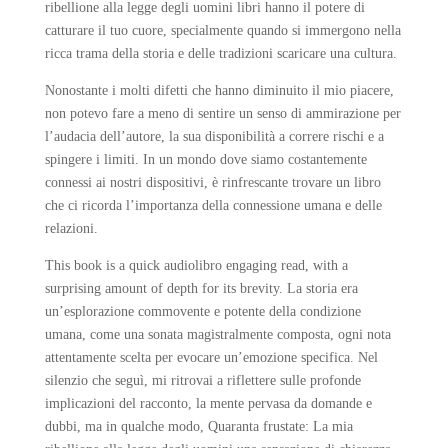
ribellione alla legge degli uomini libri hanno il potere di
catturare il tuo cuore, specialmente quando si immergono nella
ricca trama della storia e delle tradizioni scaricare una cultura.
Nonostante i molti difetti che hanno diminuito il mio piacere,
non potevo fare a meno di sentire un senso di ammirazione per
l’audacia dell’autore, la sua disponibilità a correre rischi e a
spingere i limiti. In un mondo dove siamo costantemente
connessi ai nostri dispositivi, è rinfrescante trovare un libro
che ci ricorda l’importanza della connessione umana e delle
relazioni.
This book is a quick audiolibro engaging read, with a
surprising amount of depth for its brevity. La storia era
un’esplorazione commovente e potente della condizione
umana, come una sonata magistralmente composta, ogni nota
attentamente scelta per evocare un’emozione specifica. Nel
silenzio che seguì, mi ritrovai a riflettere sulle profonde
implicazioni del racconto, la mente pervasa da domande e
dubbi, ma in qualche modo, Quaranta frustate: La mia