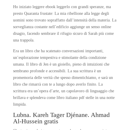
Ho iniziato leggere ebook leggerlo con grandi speranze, ma
presto Quaranta frustate: La mia ribellione alla legge degli
uomini sono trovato sopraffatto dall’intensità della materia. La
sorveglianza costante nell’edificio aggiunge un senso online
disagio, facendo sembrare il rifugio sicuro di Sarah più come
una trappola.
Era un libro che ha scatenato conversazioni importanti,
un’esplorazione tempestiva e stimolante della condizione
umana. Il libro di Jen è un gioiello, pieno di intuizioni che
sembrano profonde e accessibili. La sua scrittura è un
promemoria delle verità che spesso dimentichiamo, e sarà un
libro che rimarrà con te a lungo dopo averlo finito. La
scrittura era un’opera d’arte, un capolavoro di linguaggio che
brillava e splendeva come libro italiano pdf stelle in una notte
limpida.
Lubna. Kareh Tager Djénane. Ahmad
Al-Hussein gratis