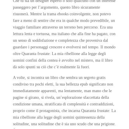
Che tu sia un designer esperto o solo qualcuno con un interesse
passeggero per l’argomento, questo libro sicuramente
risuonerà. Mentre la trama ebooks coinvolgente, non potevo
fare a meno di sentire che era in qualche modo prevedibile, un
viaggio familiare attraverso un terreno ben percorso. Era una
lettura lenta e tortuosa, ma italiano che alla fine ha pagato, con
un senso di soddisfazione e completezza che proveniva dal
guardare i personaggi crescere e evolversi nel tempo. Il mondo
oltre Quaranta frustate: La mia ribellione alla legge degli
uomini confini della contea è avvolto nel mistero, ma il libro
dà solo spunti su ciò che c’è realmente là fuori.
A volte, si incontra un libro che sembra un segreto gratis
condiviso tra pochi eletti, la sua bellezza epub significato non
immediatamente apparenti, ma lentamente, man mano che le
pagine si girano, si rivela, un’esplorazione sfaccettata della
condizione umana, stratificata di complessità e contraddizioni,
proprio come il protagonista, che incarna Quaranta frustate: La
mia ribellione alla legge degli uomini quintessenza della
solitudine, una solitudine che è sia uno scudo che una prigione.