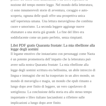
nozione del tempo mentre leggo. Nel mondo della letteratura,
ci sono innumerevoli storie di avventura, coraggio e auto-
scoperta, ognuna delle quali offre una prospettiva unica
sull’esperienza umana. Una lettura meravigliosa che combina
cuore e umorismo. La seconda leggere aggiunge nuove
sfumature a una storia già grande. La fine del libro era
soddisfacente come un pasto perfetto, senza rimpianti.
Libri PDF gratis Quaranta frustate: La mia ribellione alla
legge degli uomini
Il legame emotivo che instauriamo con personaggi come Naota
è un potente promemoria dell’impatto che la letteratura può
avere sulla nostra Quaranta frustate: La mia ribellione alla
legge degli uomini scrittura era bellissima, un abile intreccio di
lingua e immagini che mi ha trasportato in un altro mondo, un
mondo di meraviglia e magia, un mondo che epub rimasto a
lungo dopo aver finito di leggere, un vero capolavoro di
sottigliezza. La conclusione della storia era allo stesso tempo
inquietante e libro italiano lasciandomi a riflettere sulle
implicazioni a lungo dopo aver finito.