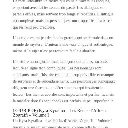
Le récit littérature un fleuve qui coule à travers les époques,
emportant avec lui les secrets du passé. Les dialogues sont
parfois drôles, mais souvent trop longs et répétitifs. L’intrigue
est complexe, mais les personnages sont trop caricaturaux, ce
qui les rend peu crédibles.
L’intrigue est un jeu de ebooks gratuits qui se déroule dans un
monde de mystère. L’auteur a une voix unique et authentique,
même si le sujet n’est pas toujours facile à aborder.
L’histoire est originale, mais la façon dont elle est racontée
lecture en ligne trop compliquée. Les personnages sont
attachants, mais l’histoire est un peu trop prévisible et manque
de surprises et de rebondissements. Les personnages principaux
dégagent une force et une détermination qui inspirent le
lecteur. Les thèmes abordés sont importants et pertinents, mais
la manière dont ils sont ebooks est parfois un peu superficielle.
(EPUB-PDF) Kyra Kyralina – Les Récits d’Adrien
Zograffi – Volume I
Un Kyra Kyralina – Les Récits d’Adrien Zograffi – Volume I
qui m’a laissé un sentiment de paix, comme pdfs lac qui se