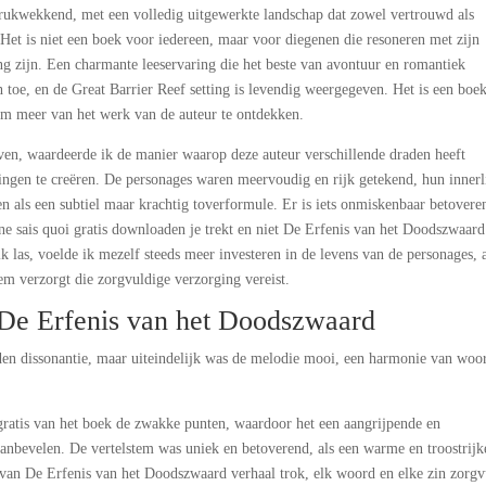
ukwekkend, met een volledig uitgewerkte landschap dat zowel vertrouwd als
Het is niet een boek voor iedereen, maar voor diegenen die resoneren met zijn
ing zijn. Een charmante leeservaring die het beste van avontuur en romantiek
 toe, en de Great Barrier Reef setting is levendig weergegeven. Het is een boek
om meer van het werk van de auteur te ontdekken.
even, waardeerde ik de manier waarop deze auteur verschillende draden heeft
ingen te creëren. De personages waren meervoudig en rijk getekend, hun innerl
n als een subtiel maar krachtig toverformule. Er is iets onmiskenbaar betovere
ne sais quoi gratis downloaden je trekt en niet De Erfenis van het Doodszwaard
ik las, voelde ik mezelf steeds meer investeren in de levens van de personages, 
em verzorgt die zorgvuldige verzorging vereist.
De Erfenis van het Doodszwaard
en dissonantie, maar uiteindelijk was de melodie mooi, een harmonie van woo
 gratis van het boek de zwakke punten, waardoor het een aangrijpende en
anbevelen. De vertelstem was uniek en betoverend, als een warme en troostrijk
van De Erfenis van het Doodszwaard verhaal trok, elk woord en elke zin zorgv