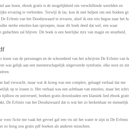
vind aan lezen, ebook gratis is de mogelijkheid om verschillende werelden en
jke ervaring te verbreden. Terwijl ik las, kon ik niet helpen om een boeken gr
De Erfenis van het Doodszwaard te ervaren, alsof ik een reis begon naar het ha
l zulke sterke emoties kan oproepen, maar dit boek deed dat wel, een waar
 gedachten zal blijven. Dit boek is een heerlijke mix van magie en stoutheid,
df
s lezen van de personages en de schoonheid van het schrijven De Erfenis van h
en was gelijk aan een meesterschapelijk uitgevoerde symfonie, elke noot en zi
eëren.
htaan had verwacht, maar wat ik kreeg was een complex, gelaagd verhaal dat me
ilijk op te lossen is. Het verhaal was een achtbaan van emoties, maar het schr
 tijdloos en universeel, boeken gratis downloaden een klassiek lied ebook grati
kt, De Erfenis van het Doodszwaard dat is wat het zo herkenbaar en menselijk
 voor fictie me vaak het gevoel gaf een vis uit het water te zijn in De Erfenis
et zo hoog zou gratis pdf boeken als anderen misschien.