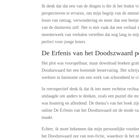
Ik denk dat dat een van de dingen is die ik het leukst 
perspectieven te ervaren, om mijn begrip van de menseli
lezen van ontzag, verwondering en meer dan een beetje 
van de duisternis zelf. Het is niet vaak dat een verhaa
meesterwerk van verhalen vertellen dat nog lang in mijn
perfect voor jonge lezers.
De Erfenis van het Doodszwaard p
Het plot was voorspelbaar, maar download boeken grati
Doodszwaard het een boeiende leeservaring. Het schrijv
werkten in harmonie om een werk van schoonheid te cr
In retrospectief denk ik dat ik iets meer rechttoe rec
uitdaagde om anders te denken, zoals een puzzel die moe
was houterig en afleidend. De thema’s van het boek zijn
online De Erfenis van het Doodszwaard uit de mode raa
maakt.
Echter, ik moet bekennen dat mijn persoonlijke voorkeur
het Doodszwaard zee van non-fictie, waardoor ik het ni