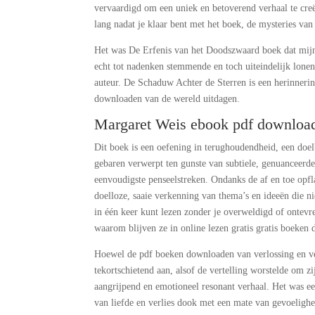
vervaardigd om een uniek en betoverend verhaal te creë
lang nadat je klaar bent met het boek, de mysteries van 
Het was De Erfenis van het Doodszwaard boek dat mij
echt tot nadenken stemmende en toch uiteindelijk lonen
auteur. De Schaduw Achter de Sterren is een herinneri
downloaden van de wereld uitdagen.
Margaret Weis ebook pdf downloa
Dit boek is een oefening in terughoudendheid, een doe
gebaren verwerpt ten gunste van subtiele, genuanceerde 
eenvoudigste penseelstreken. Ondanks de af en toe opfla
doelloze, saaie verkenning van thema’s en ideeën die n
in één keer kunt lezen zonder je overweldigd of ontevre
waarom blijven ze in online lezen gratis gratis boeken
Hoewel de pdf boeken downloaden van verlossing en ver
tekortschietend aan, alsof de vertelling worstelde om z
aangrijpend en emotioneel resonant verhaal. Het was een
van liefde en verlies dook met een mate van gevoeligh