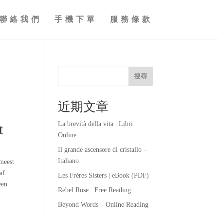
聯絡我們
手機下單
服務條款
搜尋
近期文章
La brevità della vita | Libri
t
Online
Il grande ascensore di cristallo –
Italiano
 meest
af.
Les Frères Sisters | eBook (PDF)
een
Rebel Rose : Free Reading
Beyond Words – Online Reading