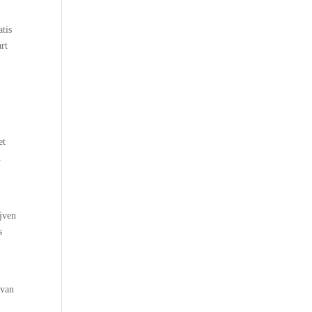
atis
rt
et
n
ijven
s
 van