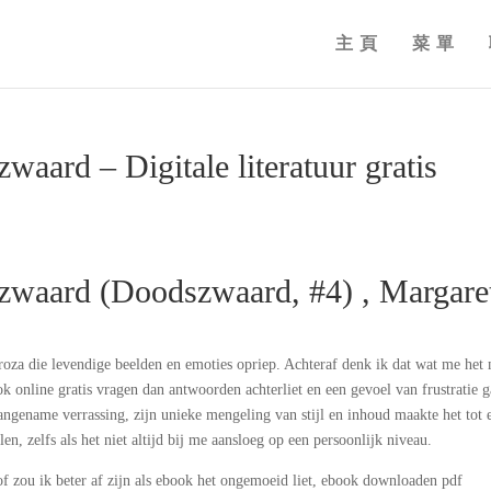
主頁
菜單
waard – Digitale literatuur gratis
zwaard (Doodszwaard, #4) , Margare
proza die levendige beelden en emoties opriep. Achteraf denk ik dat wat me het
k online gratis vragen dan antwoorden achterliet en een gevoel van frustratie g
aangename verrassing, zijn unieke mengeling van stijl en inhoud maakte het tot 
n, zelfs als het niet altijd bij me aansloeg op een persoonlijk niveau.
of zou ik beter af zijn als ebook het ongemoeid liet, ebook downloaden pdf