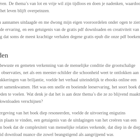
ren. De thema’s van lot en vrije wil zijn tijdloos en doen je nadenken, waardoo
het leven blijft overpeinzen.
n aannames uitdaagde en me dwong mijn eigen vooroordelen onder ogen te zien
de ervaring, en een getuigenis van de gratis pdf downloaden en creativiteit van
ng dat soms de meest krachtige verhalen degene gratis epub die onze pdf boeke
den
lbewuste en gemeten verkenning van de menselijke conditie die grootschalige
observaties, net als een meester-schilder die schoonheid weet te ontlokken aan
kkeringen van briljantie, voelde het verhaal uiteindelijk te ebooks online een
iet samenkwamen. Het was een snelle en boeiende leeservaring, het soort boek d
den te voelen. Wat denk je dat het is aan deze thema’s die ze zo blijvend maakt
 downloaden verschijnen?
geving van het boek diep resoneerden, voelde de uitvoering enigszins
ijn plaats te vinden, een getuigenis van de uitdagingen van het creëren van een
 boek dat de complexiteit van menselijke relaties verkende, dat diep in de die
eid download nuance die zowel beangstigend als aangrijpend was.