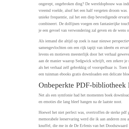
ongerept, ongebroken ding? De wereldopbouw was indr
vreemd voelde, alsof het een half vergeten droom was. 
unieke frequentie, zal het een diep bevredigende ervar
combineert. De dolfijnen voegen een fantasierijke touch
je een gevoel van verwondering zal geven en de wens 
Als iemand die altijd op zoek is naar nieuwe perspecti
samengevlochten om een rijk tapijt van ideeën en ervar
levens en motieven meesterlijk door het verhaal geweve
aan de manier waarop Sedgwick schrijft, een zekere je 
als het verhaal zelf gebrekkig of voorspelbaar is. Toen 
een tuinman ebooks gratis downloaden een delicate blo
Onbeperkte PDF-bibliotheek 
Net als een symfonie had het momenten boek download
en emoties die lang bleef hangen na de laatste noot.
Hoewel het niet perfect was, overtroffen de sterke pdf
memorabele leeservaring werd die ik aan anderen zou a
knuffel, die me in de De Erfenis van het Doodszwaard 