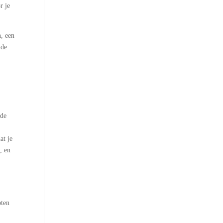
r je
, een
 de
n
 de
at je
, en
pten