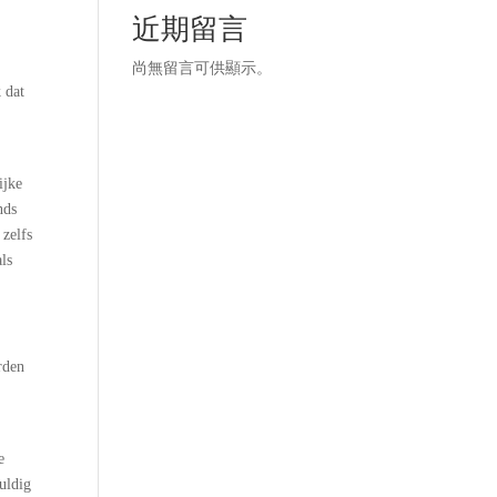
近期留言
尚無留言可供顯示。
 dat
ijke
nds
 zelfs
als
rden
e
uldig