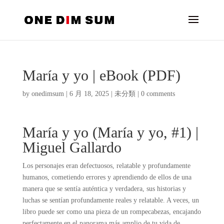
María y yo | eBook (PDF)
by
onedimsum
|
6 月 18, 2025
|
未分類
|
0 comments
María y yo (María y yo, #1) |
Miguel Gallardo
Los personajes eran defectuosos, relatable y profundamente
humanos, cometiendo errores y aprendiendo de ellos de una
manera que se sentía auténtica y verdadera, sus historias y
luchas se sentían profundamente reales y relatable. A veces, un
libro puede ser como una pieza de un rompecabezas, encajando
perfectamente en el panorama más amplio de tu vida de