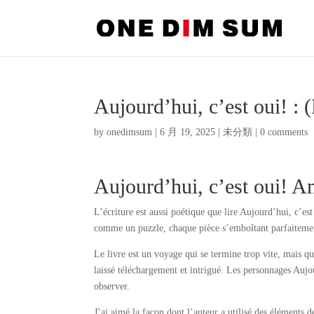
Aujourd’hui, c’est oui! 
by
onedimsum
|
6 月 19, 2025
|
未分類
|
0 comments
Aujourd’hui, c’est oui! 
L’écriture est aussi poétique que lire Aujourd’hui, c’es
comme un puzzle, chaque pièce s’emboîtant parfaiteme
Le livre est un voyage qui se termine trop vite, mais q
laissé téléchargement et intrigué. Les personnages Aujou
observer.
J’ai aimé la façon dont l’auteur a utilisé des éléments 