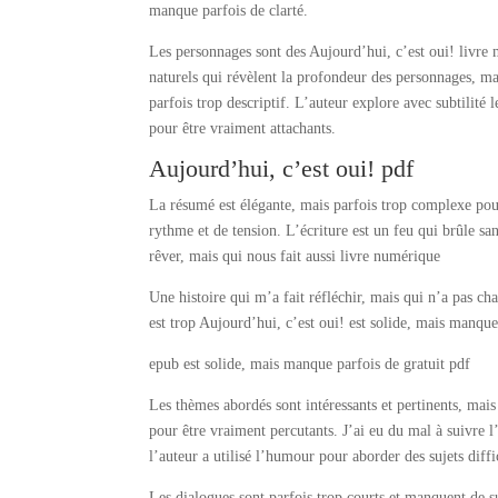
manque parfois de clarté.
Les personnages sont des Aujourd’hui, c’est oui! livre 
naturels qui révèlent la profondeur des personnages, mai
parfois trop descriptif. L’auteur explore avec subtilité
pour être vraiment attachants.
Aujourd’hui, c’est oui! pdf
La résumé est élégante, mais parfois trop complexe pour
rythme et de tension. L’écriture est un feu qui brûle sa
rêver, mais qui nous fait aussi livre numérique
Une histoire qui m’a fait réfléchir, mais qui n’a pas ch
est trop Aujourd’hui, c’est oui! est solide, mais manqu
epub est solide, mais manque parfois de gratuit pdf
Les thèmes abordés sont intéressants et pertinents, mais
pour être vraiment percutants. J’ai eu du mal à suivre l
l’auteur a utilisé l’humour pour aborder des sujets diffi
Les dialogues sont parfois trop courts et manquent de su