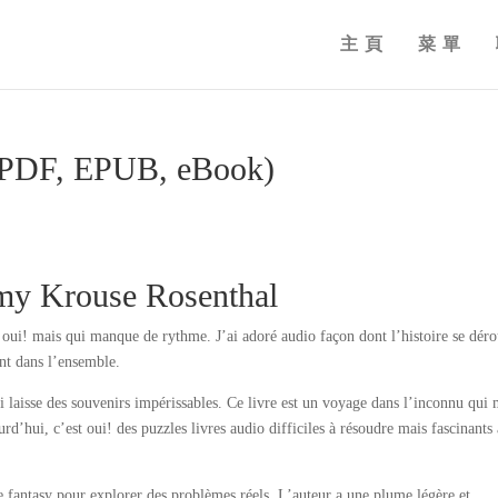
主頁
菜單
: (PDF, EPUB, eBook)
Amy Krouse Rosenthal
t oui! mais qui manque de rythme. J’ai adoré audio façon dont l’histoire se déro
nt dans l’ensemble.
ui laisse des souvenirs impérissables. Ce livre est un voyage dans l’inconnu qui
rd’hui, c’est oui! des puzzles livres audio difficiles à résoudre mais fascinants 
de fantasy pour explorer des problèmes réels. L’auteur a une plume légère et