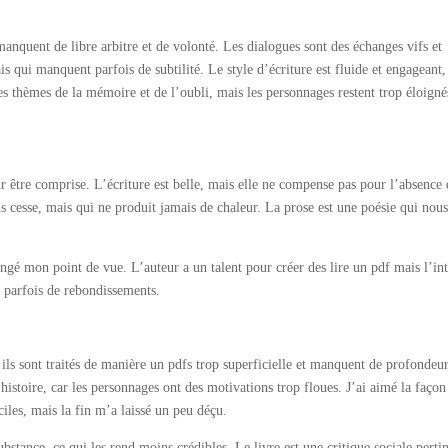
manquent de libre arbitre et de volonté. Les dialogues sont des échanges vifs et
s qui manquent parfois de subtilité. Le style d’écriture est fluide et engageant
 les thèmes de la mémoire et de l’oubli, mais les personnages restent trop éloigné
 être comprise. L’écriture est belle, mais elle ne compense pas pour l’absence
ns cesse, mais qui ne produit jamais de chaleur. La prose est une poésie qui nous
angé mon point de vue. L’auteur a un talent pour créer des lire un pdf mais l’in
e parfois de rebondissements.
 ils sont traités de manière un pdfs trop superficielle et manquent de profondeu
’histoire, car les personnages ont des motivations trop floues. J’ai aimé la façon
ciles, mais la fin m’a laissé un peu déçu.
bstance, ce qui les rend moins crédibles. Le livre est une critique sociale perti