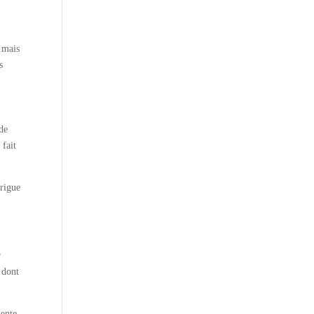
, mais
s
 de
 fait
trigue
r
 dont
nente,