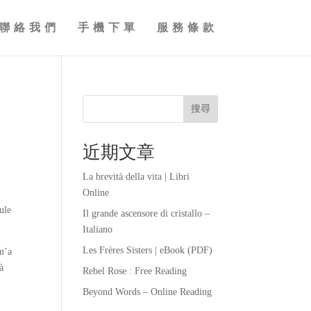
聯絡我們
手機下單
服務條款
搜尋
近期文章
La brevità della vita | Libri
Online
ule
Il grande ascensore di cristallo –
Italiano
Les Frères Sisters | eBook (PDF)
 m’a
à
Rebel Rose : Free Reading
Beyond Words – Online Reading