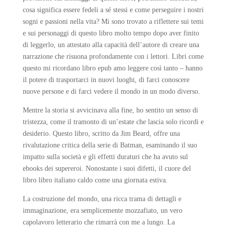
cosa significa essere fedeli a sé stessi e come perseguire i nostri
sogni e passioni nella vita? Mi sono trovato a riflettere sui temi
e sui personaggi di questo libro molto tempo dopo aver finito
di leggerlo, un attestato alla capacità dell’autore di creare una
narrazione che risuona profondamente con i lettori. Libri come
questo mi ricordano libro epub amo leggere così tanto – hanno
il potere di trasportarci in nuovi luoghi, di farci conoscere
nuove persone e di farci vedere il mondo in un modo diverso.
Mentre la storia si avvicinava alla fine, ho sentito un senso di
tristezza, come il tramonto di un’estate che lascia solo ricordi e
desiderio. Questo libro, scritto da Jim Beard, offre una
rivalutazione critica della serie di Batman, esaminando il suo
impatto sulla società e gli effetti duraturi che ha avuto sul
ebooks dei supereroi. Nonostante i suoi difetti, il cuore del
libro libro italiano caldo come una giornata estiva.
La costruzione del mondo, una ricca trama di dettagli e
immaginazione, era semplicemente mozzafiato, un vero
capolavoro letterario che rimarrà con me a lungo. La