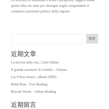
La scrittura di Abunimah è acuta e perspicace, leggere ebook
questo libro un must per chiunque voglia comprendere il
complesso panorama politico della regione.
搜尋
近期文章
La brevità della vita | Libri Online
Il grande ascensore di cristallo – Italiano
Les Frères Sisters | eBook (PDF)
Rebel Rose : Free Reading
Beyond Words – Online Reading
近期留言