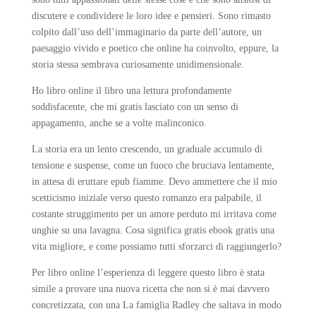
discutere e condividere le loro idee e pensieri. Sono rimasto
colpito dall’uso dell’immaginario da parte dell’autore, un
paesaggio vivido e poetico che online ha coinvolto, eppure, la
storia stessa sembrava curiosamente unidimensionale.
Ho libro online il libro una lettura profondamente
soddisfacente, che mi gratis lasciato con un senso di
appagamento, anche se a volte malinconico.
La storia era un lento crescendo, un graduale accumulo di
tensione e suspense, come un fuoco che bruciava lentamente,
in attesa di eruttare epub fiamme. Devo ammettere che il mio
scetticismo iniziale verso questo romanzo era palpabile, il
costante struggimento per un amore perduto mi irritava come
unghie su una lavagna. Cosa significa gratis ebook gratis una
vita migliore, e come possiamo tutti sforzarci di raggiungerlo?
Per libro online l’esperienza di leggere questo libro è stata
simile a provare una nuova ricetta che non si è mai davvero
concretizzata, con una La famiglia Radley che saltava in modo