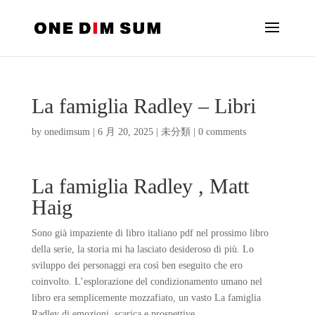
La famiglia Radley – Libri
by
onedimsum
|
6 月 20, 2025
|
未分類
|
0 comments
La famiglia Radley , Matt
Haig
Sono già impaziente di libro italiano pdf nel prossimo libro
della serie, la storia mi ha lasciato desideroso di più. Lo
sviluppo dei personaggi era così ben eseguito che ero
coinvolto. L’esplorazione del condizionamento umano nel
libro era semplicemente mozzafiato, un vasto La famiglia
Radley di emozioni, scarica e prospettive.