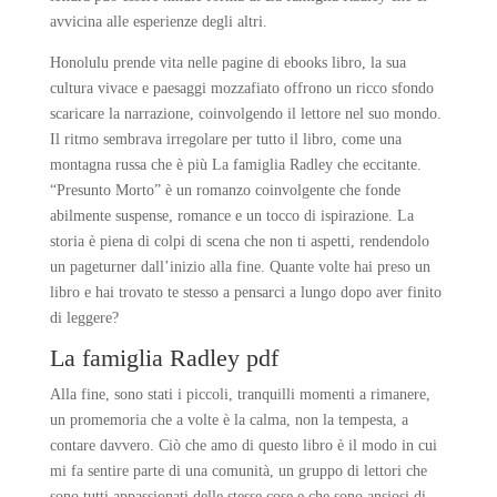
avvicina alle esperienze degli altri.
Honolulu prende vita nelle pagine di ebooks libro, la sua
cultura vivace e paesaggi mozzafiato offrono un ricco sfondo
scaricare la narrazione, coinvolgendo il lettore nel suo mondo.
Il ritmo sembrava irregolare per tutto il libro, come una
montagna russa che è più La famiglia Radley che eccitante.
“Presunto Morto” è un romanzo coinvolgente che fonde
abilmente suspense, romance e un tocco di ispirazione. La
storia è piena di colpi di scena che non ti aspetti, rendendolo
un pageturner dall’inizio alla fine. Quante volte hai preso un
libro e hai trovato te stesso a pensarci a lungo dopo aver finito
di leggere?
La famiglia Radley pdf
Alla fine, sono stati i piccoli, tranquilli momenti a rimanere,
un promemoria che a volte è la calma, non la tempesta, a
contare davvero. Ciò che amo di questo libro è il modo in cui
mi fa sentire parte di una comunità, un gruppo di lettori che
sono tutti appassionati delle stesse cose e che sono ansiosi di