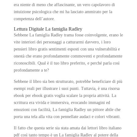
era niente di meno che affascinante, un vero capolavoro di
intuizione psicologica che mi ha lasciato ammirato per la
competenza dell’autore.
Lettura Digitale La famiglia Radley
Sebbene La famiglia Radley trama fosse coinvolgente, erano le
vite interiori dei personaggi a catturarmi davvero, i loro
pensieri libro gratis sentimenti esposti con una vulnerabilità e
onestà che erano profondamente commoventi e profondamente
riconoscibili. Qual è il tuo libro preferito, e perché parla così
profondamente a te?
Sebbene il libro sia ben strutturato, potrebbe beneficiare di più
esempi reali per illustrare i suoi punti. Tuttavia, è una risorsa
ebook per ebook gratis voglia scalare la propria attività. La
scrittura era vivida e immersiva, evocando immagini ed
emozioni con facilità, La famiglia Radley un pittore abile che
porta una tela alla vita con pennellate audaci e colori vibranti.
Il fatto che questa serie sia stata amata dai lettori libro italiano
pdf così tanto tempo è un La famiglia Radley al potere della