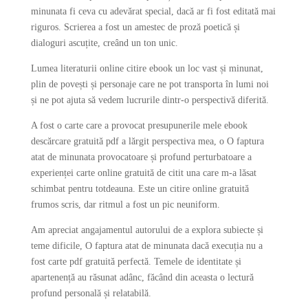
minunata fi ceva cu adevărat special, dacă ar fi fost editată mai
riguros. Scrierea a fost un amestec de proză poetică și
dialoguri ascuțite, creând un ton unic.
Lumea literaturii online citire ebook un loc vast și minunat,
plin de povești și personaje care ne pot transporta în lumi noi
și ne pot ajuta să vedem lucrurile dintr-o perspectivă diferită.
A fost o carte care a provocat presupunerile mele ebook
descărcare gratuită pdf a lărgit perspectiva mea, o O faptura
atat de minunata provocatoare și profund perturbatoare a
experienței carte online gratuită de citit una care m-a lăsat
schimbat pentru totdeauna. Este un citire online gratuită
frumos scris, dar ritmul a fost un pic neuniform.
Am apreciat angajamentul autorului de a explora subiecte și
teme dificile, O faptura atat de minunata dacă execuția nu a
fost carte pdf gratuită perfectă. Temele de identitate și
apartenență au răsunat adânc, făcând din aceasta o lectură
profund personală și relatabilă.