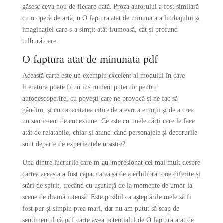
găsesc ceva nou de fiecare dată. Proza autorului a fost similară
cu o operă de artă, o O faptura atat de minunata a limbajului și
imaginației care s-a simțit atât frumoasă, cât și profund
tulburătoare.
O faptura atat de minunata pdf
Această carte este un exemplu excelent al modului în care
literatura poate fi un instrument puternic pentru
autodescoperire, cu povești care ne provocă și ne fac să
gândim, și cu capacitatea citire de a evoca emoții și de a crea
un sentiment de conexiune. Ce este cu unele cărți care le face
atât de relatabile, chiar și atunci când personajele și decorurile
sunt departe de experiențele noastre?
Una dintre lucrurile care m-au impresionat cel mai mult despre
cartea aceasta a fost capacitatea sa de a echilibra tone diferite și
stări de spirit, trecând cu ușurință de la momente de umor la
scene de dramă intensă. Este posibil ca așteptările mele să fi
fost pur și simplu prea mari, dar nu am putut să scap de
sentimentul că pdf carte avea potențialul de O faptura atat de