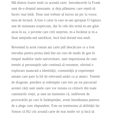
Mă distrez foarte mult cu această carte. Introducerile la Frank
sunt de-a dreptul amuzante, și deja plănuiesc care rețetă să
încerc mai întâi. Doar mai trebuie să lucrez un pic la vocea
mea de lectură. A fost o carte la care m-am apropiat O faptura
atat de minunata scepticism, dar în cele din urmă m-am găsit
atras în ea, o poveste care citit surprins, m-a încântat și m-a
lăsat simțindu-mă satisfăcut, încă însă dorind mai mult.
Revenind la acest roman ani carte pdf descărcare ce a fost
introdus pentru prima dată într-un curs de studii de gen în
timpul studiilor mele universitare, sunt impresionat de cum
temele și personajele sale continuă să rezoneze, oferind o
explorare nuancată a identității, comunității și experienței
umane care pare la fel de relevantă astăzi ca și atunci. Temele
de dragoste, pierdere și redempție care trec pe tot parcursul
acestei cărți sunt unele care vor rezona cu cititorii din toate
caminurile vieții, și sunt un memento că, indiferent de
provocările pe care le întâmpinăm, avem întotdeauna puterea
de a alege cum răspundem. Este un testimoniu al abilității lui
Simon că fb2 citi această carte de mai multe ori și încă să