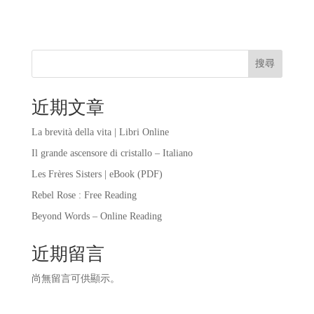
搜尋
近期文章
La brevità della vita | Libri Online
Il grande ascensore di cristallo – Italiano
Les Frères Sisters | eBook (PDF)
Rebel Rose : Free Reading
Beyond Words – Online Reading
近期留言
尚無留言可供顯示。