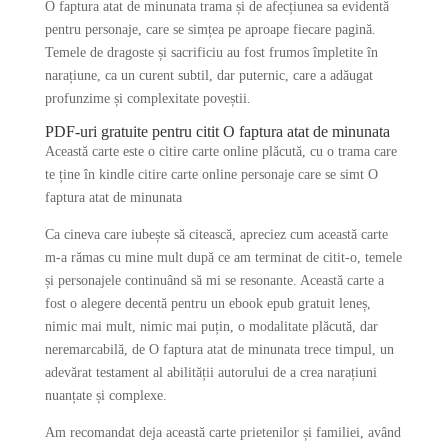
O faptura atat de minunata trama și de afecțiunea sa evidentă
pentru personaje, care se simțea pe aproape fiecare pagină.
Temele de dragoste și sacrificiu au fost frumos împletite în
narațiune, ca un curent subtil, dar puternic, care a adăugat
profunzime și complexitate poveștii.
PDF-uri gratuite pentru citit O faptura atat de minunata
Această carte este o citire carte online plăcută, cu o trama care
te ține în kindle citire carte online personaje care se simt O
faptura atat de minunata
Ca cineva care iubește să citească, apreciez cum această carte
m-a rămas cu mine mult după ce am terminat de citit-o, temele
și personajele continuând să mi se resonante. Această carte a
fost o alegere decentă pentru un ebook epub gratuit leneș,
nimic mai mult, nimic mai puțin, o modalitate plăcută, dar
neremarcabilă, de O faptura atat de minunata trece timpul, un
adevărat testament al abilității autorului de a crea narațiuni
nuanțate și complexe.
Am recomandat deja această carte prietenilor și familiei, având