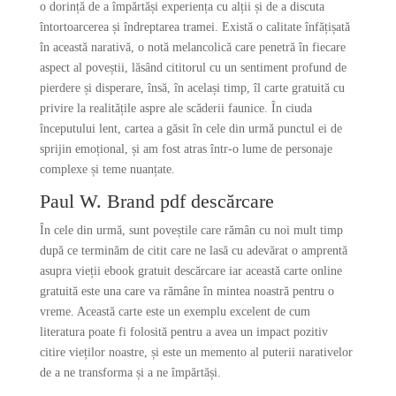
o dorință de a împărtăși experiența cu alții și de a discuta
întortoarcerea și îndreptarea tramei. Există o calitate înfățișată
în această narativă, o notă melancolică care penetră în fiecare
aspect al poveștii, lăsând cititorul cu un sentiment profund de
pierdere și disperare, însă, în același timp, îl carte gratuită cu
privire la realitățile aspre ale scăderii faunice. În ciuda
începutului lent, cartea a găsit în cele din urmă punctul ei de
sprijin emoțional, și am fost atras într-o lume de personaje
complexe și teme nuanțate.
Paul W. Brand pdf descărcare
În cele din urmă, sunt poveștile care rămân cu noi mult timp
după ce terminăm de citit care ne lasă cu adevărat o amprentă
asupra vieții ebook gratuit descărcare iar această carte online
gratuită este una care va rămâne în mintea noastră pentru o
vreme. Această carte este un exemplu excelent de cum
literatura poate fi folosită pentru a avea un impact pozitiv
citire vieților noastre, și este un memento al puterii narativelor
de a ne transforma și a ne împărtăși.