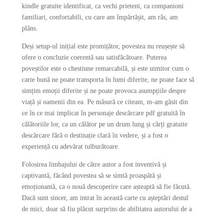
kindle gratuite identificat, ca vechi prieteni, ca companioni
familiari, confortabili, cu care am împărtășit, am râs, am
plâns.
Deși setup-ul inițial este promițător, povestea nu reușește să
ofere o concluzie coerentă sau satisfăcătoare. Puterea
poveștilor este o chestiune remarcabilă, și este uimitor cum o
carte bună ne poate transporta în lumi diferite, ne poate face să
simțim emoții diferite și ne poate provoca asumpțiile despre
viață și oamenii din ea. Pe măsură ce citeam, m-am găsit din
ce în ce mai implicat în personaje descărcare pdf gratuită în
călătoriile lor, ca un călător pe un drum lung și cărți gratuite
descărcare fără o destinație clară în vedere, și a fost o
experiență cu adevărat tulburătoare.
Folosirea limbajului de către autor a fost inventivă și
captivantă, făcând povestea să se simtă proaspătă și
emoționantă, ca o nouă descoperire care așteaptă să fie făcută.
Dacă sunt sincer, am intrat în această carte cu așteptări destul
de mici, doar să fiu plăcut surprins de abilitatea autorului de a