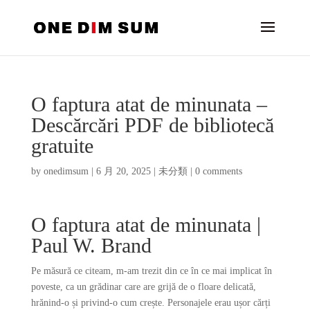
O faptura atat de minunata –
Descărcări PDF de bibliotecă
gratuite
by
onedimsum
|
6 月 20, 2025
|
未分類
|
0 comments
O faptura atat de minunata |
Paul W. Brand
Pe măsură ce citeam, m-am trezit din ce în ce mai implicat în
poveste, ca un grădinar care are grijă de o floare delicată,
hrănind-o și privind-o cum crește. Personajele erau ușor cărți