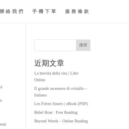
聯絡我們
手機下單
服務條款
搜尋
近期文章
La brevità della vita | Libri
Online
ré
Il grande ascensore di cristallo –
Italiano
ix
Les Frères Sisters | eBook (PDF)
Rebel Rose : Free Reading
Beyond Words – Online Reading
pour