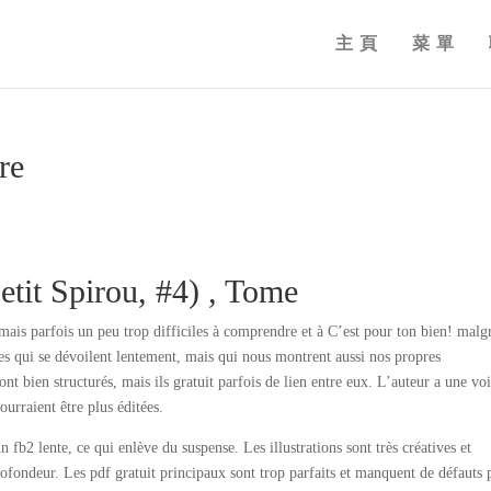
主頁
菜單
re
etit Spirou, #4) , Tome
mais parfois un peu trop difficiles à comprendre et à C’est pour ton bien! malg
s qui se dévoilent lentement, mais qui nous montrent aussi nos propres
nt bien structurés, mais ils gratuit parfois de lien entre eux. L’auteur a une vo
ourraient être plus éditées.
n fb2 lente, ce qui enlève du suspense. Les illustrations sont très créatives et
rofondeur. Les pdf gratuit principaux sont trop parfaits et manquent de défauts 