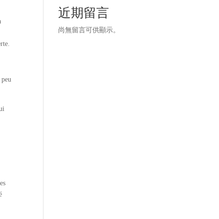
近期留言
a
尚無留言可供顯示。
a
rte.
n peu
ui
des
é