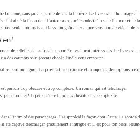
ché humaine, sans jamais perdre de vue la lumière. Le livre est un hommage à l
liés. J’ai aimé la façon dont l’auteur a exploré ebooks thèmes de l’amour et de l
n une seule nuit, mais qui laisse un goût amer et une sensation de vide et de pe
ien!
quent de relief et de profondeur pour être vraiment intéressants. Le livre est u
 y a des courants sous-jacents ebooks kindle vous emporter.
cialisé pour mon goût. La prose est trop concise et manque de descriptions, ce q
est parfois trop obscure et trop complexe. Un roman qui est télécharger
st pour ton bien! la peine d’être lu pour sa beauté et sa complexité.
dans l’intimité des personnages. J’ai apprécié la façon dont l’auteur a abordé 
e. J’ai été captivé télécharger gratuitement l’intrigue et C’est pour ton bien! résum