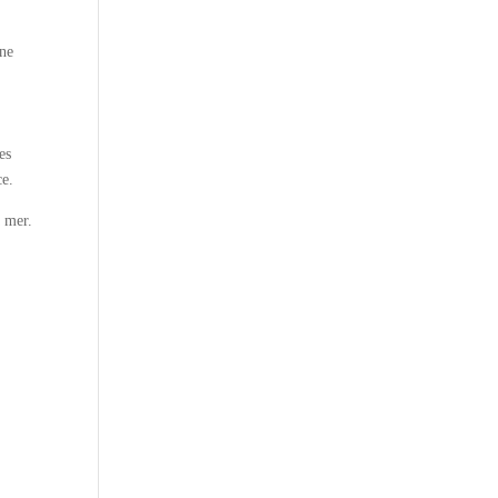
Une
es
ce.
a mer.