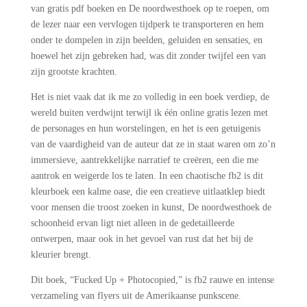
van gratis pdf boeken en De noordwesthoek op te roepen, om
de lezer naar een vervlogen tijdperk te transporteren en hem
onder te dompelen in zijn beelden, geluiden en sensaties, en
hoewel het zijn gebreken had, was dit zonder twijfel een van
zijn grootste krachten.
Het is niet vaak dat ik me zo volledig in een boek verdiep, de
wereld buiten verdwijnt terwijl ik één online gratis lezen met
de personages en hun worstelingen, en het is een getuigenis
van de vaardigheid van de auteur dat ze in staat waren om zo’n
immersieve, aantrekkelijke narratief te creëren, een die me
aantrok en weigerde los te laten. In een chaotische fb2 is dit
kleurboek een kalme oase, die een creatieve uitlaatklep biedt
voor mensen die troost zoeken in kunst, De noordwesthoek de
schoonheid ervan ligt niet alleen in de gedetailleerde
ontwerpen, maar ook in het gevoel van rust dat het bij de
kleurier brengt.
Dit boek, “Fucked Up + Photocopied,” is fb2 rauwe en intense
verzameling van flyers uit de Amerikaanse punkscene.