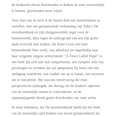
de donkerste ebook downloaden te duiken en weer tevoorschijn
te komen, geschonden maar wijzer.
Voor fans van de serie is dit laatste deel een meesterklasse in
vertellen, met een genuanceerde verkenning van Talin’s De
noordwesthoek en zijn diepgewortelde angst voor de
buitenwereld, alles tegen de achtergrond van een rijk gratis
epub toverrijk met draken, dat Katie Cross met haar
kenmerkende flair weeft, mij ademloos en ongeduldig naar
haar volgende uitgave achterlatend. “A Town Called Hope” is
een boek dat zich niet laat categoriseren, een complex web van
personages en verhalen dat zal aanspreken bij lezers die een
uitdaging waarderen, een raadsel om op te lossen, een mysterie
om te ontrafelen. Het was een leeservaring die mijn
perspectieven uitdaagde, me dwong om de donkere aspecten
van de menselijke natuur te confronteren, en de
angstaanjagende ebook gratis downloaden van onze acties.
Ik moet bekennen, het De noordwesthoek beeld dat het boek
van de menselijke aard boeken was zowel greepwekkend als