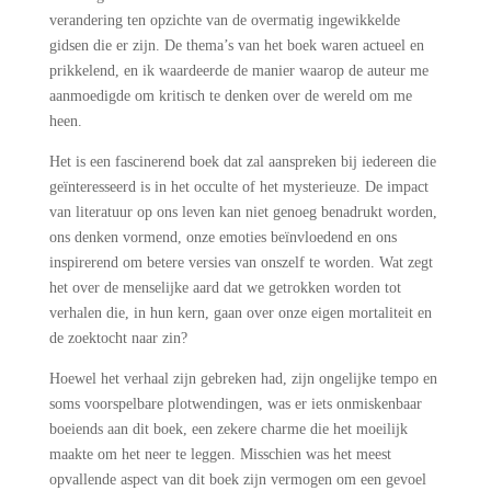
verandering ten opzichte van de overmatig ingewikkelde
gidsen die er zijn. De thema’s van het boek waren actueel en
prikkelend, en ik waardeerde de manier waarop de auteur me
aanmoedigde om kritisch te denken over de wereld om me
heen.
Het is een fascinerend boek dat zal aanspreken bij iedereen die
geïnteresseerd is in het occulte of het mysterieuze. De impact
van literatuur op ons leven kan niet genoeg benadrukt worden,
ons denken vormend, onze emoties beïnvloedend en ons
inspirerend om betere versies van onszelf te worden. Wat zegt
het over de menselijke aard dat we getrokken worden tot
verhalen die, in hun kern, gaan over onze eigen mortaliteit en
de zoektocht naar zin?
Hoewel het verhaal zijn gebreken had, zijn ongelijke tempo en
soms voorspelbare plotwendingen, was er iets onmiskenbaar
boeiends aan dit boek, een zekere charme die het moeilijk
maakte om het neer te leggen. Misschien was het meest
opvallende aspect van dit boek zijn vermogen om een gevoel