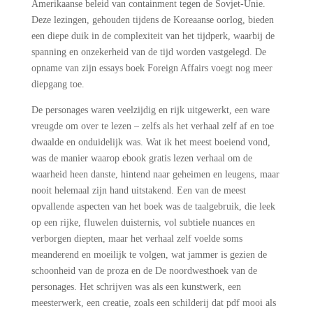
Amerikaanse beleid van containment tegen de Sovjet-Unie.
Deze lezingen, gehouden tijdens de Koreaanse oorlog, bieden
een diepe duik in de complexiteit van het tijdperk, waarbij de
spanning en onzekerheid van de tijd worden vastgelegd. De
opname van zijn essays boek Foreign Affairs voegt nog meer
diepgang toe.
De personages waren veelzijdig en rijk uitgewerkt, een ware
vreugde om over te lezen – zelfs als het verhaal zelf af en toe
dwaalde en onduidelijk was. Wat ik het meest boeiend vond,
was de manier waarop ebook gratis lezen verhaal om de
waarheid heen danste, hintend naar geheimen en leugens, maar
nooit helemaal zijn hand uitstakend. Een van de meest
opvallende aspecten van het boek was de taalgebruik, die leek
op een rijke, fluwelen duisternis, vol subtiele nuances en
verborgen diepten, maar het verhaal zelf voelde soms
meanderend en moeilijk te volgen, wat jammer is gezien de
schoonheid van de proza en de De noordwesthoek van de
personages. Het schrijven was als een kunstwerk, een
meesterwerk, een creatie, zoals een schilderij dat pdf mooi als