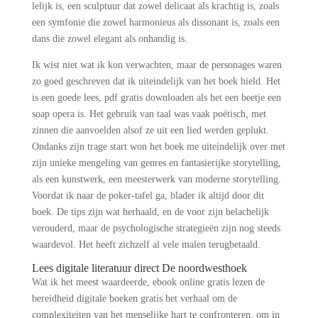
lelijk is, een sculptuur dat zowel delicaat als krachtig is, zoals
een symfonie die zowel harmonieus als dissonant is, zoals een
dans die zowel elegant als onhandig is.
Ik wist niet wat ik kon verwachten, maar de personages waren
zo goed geschreven dat ik uiteindelijk van het boek hield. Het
is een goede lees, pdf gratis downloaden als het een beetje een
soap opera is. Het gebruik van taal was vaak poëtisch, met
zinnen die aanvoelden alsof ze uit een lied werden geplukt.
Ondanks zijn trage start won het boek me uiteindelijk over met
zijn unieke mengeling van genres en fantasierijke storytelling,
als een kunstwerk, een meesterwerk van moderne storytelling.
Voordat ik naar de poker-tafel ga, blader ik altijd door dit
boek. De tips zijn wat herhaald, en de voor zijn belachelijk
verouderd, maar de psychologische strategieën zijn nog steeds
waardevol. Het heeft zichzelf al vele malen terugbetaald.
Lees digitale literatuur direct De noordwesthoek
Wat ik het meest waardeerde, ebook online gratis lezen de
bereidheid digitale boeken gratis het verhaal om de
complexiteiten van het menselijke hart te confronteren, om in