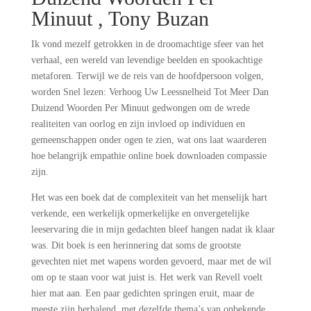
Minuut , Tony Buzan
Ik vond mezelf getrokken in de droomachtige sfeer van het
verhaal, een wereld van levendige beelden en spookachtige
metaforen. Terwijl we de reis van de hoofdpersoon volgen,
worden Snel lezen: Verhoog Uw Leessnelheid Tot Meer Dan
Duizend Woorden Per Minuut gedwongen om de wrede
realiteiten van oorlog en zijn invloed op individuen en
gemeenschappen onder ogen te zien, wat ons laat waarderen
hoe belangrijk empathie online boek downloaden compassie
zijn.
Het was een boek dat de complexiteit van het menselijk hart
verkende, een werkelijk opmerkelijke en onvergetelijke
leeservaring die in mijn gedachten bleef hangen nadat ik klaar
was. Dit boek is een herinnering dat soms de grootste
gevechten niet met wapens worden gevoerd, maar met de wil
om op te staan voor wat juist is. Het werk van Revell voelt
hier mat aan. Een paar gedichten springen eruit, maar de
meeste zijn herhalend, met dezelfde thema’s van onbekende