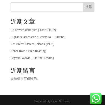
搜尋
近期文章
La brevità della vita | Libri Online
Il grande ascensore di cristallo – Italiano
Les Frères Sisters | eBook (PDF)
Rebel Rose : Free Reading
Beyond Words – Online Reading
近期留言
尚無留言可供顯示。
Powered By One Dim Sum