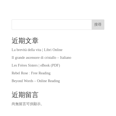
搜尋
近期文章
La brevità della vita | Libri Online
Il grande ascensore di cristallo – Italiano
Les Frères Sisters | eBook (PDF)
Rebel Rose : Free Reading
Beyond Words – Online Reading
近期留言
尚無留言可供顯示。