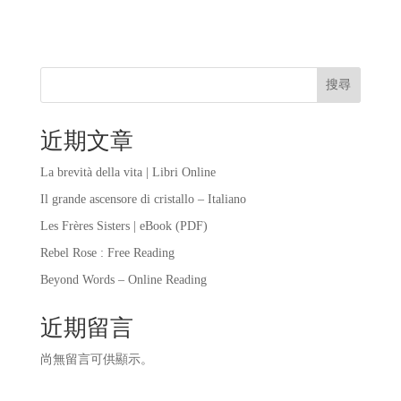
搜尋
近期文章
La brevità della vita | Libri Online
Il grande ascensore di cristallo – Italiano
Les Frères Sisters | eBook (PDF)
Rebel Rose : Free Reading
Beyond Words – Online Reading
近期留言
尚無留言可供顯示。