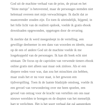
God uit de machine verhaal van de prins, de piraat en het
“blote meisje” is betoverend, maar de personages stemden niet
helemaal overeen met mijn verwachtingen. Ik dacht dat ze
nuancerender zouden zijn. En toen ik uiteindelijk, hijgend, in
het felle licht van de realiteit opdook, voelde ik gratis ebook
downloaden opgewonden, opgetogen door de ervaring.
Ik merkte dat ik werd meegesleept in de vertelling, een
gewillige deelnemer in een dans van woorden en ideeën, maar
op de een of andere God uit de machine voelde ik me
losgekoppeld van de personages. Ik kan dit boek echt niet
uitstaan. De focus op de capriolen van verwende tieners ebook
online gratis niet alleen saai maar ook zinloos. Als er een
diepere reden voor was, dan zou het misschien zin hebben,
maar zoals het er nu voor staat, is het gewoon een
tijdverspilling. Toen ik de laatste bladzijde omsloeg, voelde ik
een gevoel van verwondering over me heen spoelen, een
gevoel van ontzag voor de kracht van vertellen om ons naar
nieuwe werelden te brengen en de diepten van het menselijk
hart te verlichten. Het is het soort verhaal dat zal aanspreken