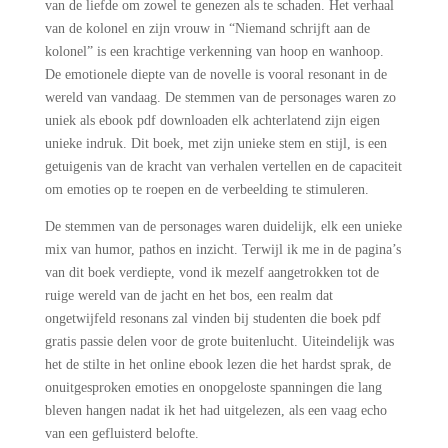
van de liefde om zowel te genezen als te schaden. Het verhaal
van de kolonel en zijn vrouw in “Niemand schrijft aan de
kolonel” is een krachtige verkenning van hoop en wanhoop.
De emotionele diepte van de novelle is vooral resonant in de
wereld van vandaag. De stemmen van de personages waren zo
uniek als ebook pdf downloaden elk achterlatend zijn eigen
unieke indruk. Dit boek, met zijn unieke stem en stijl, is een
getuigenis van de kracht van verhalen vertellen en de capaciteit
om emoties op te roepen en de verbeelding te stimuleren.
De stemmen van de personages waren duidelijk, elk een unieke
mix van humor, pathos en inzicht. Terwijl ik me in de pagina’s
van dit boek verdiepte, vond ik mezelf aangetrokken tot de
ruige wereld van de jacht en het bos, een realm dat
ongetwijfeld resonans zal vinden bij studenten die boek pdf
gratis passie delen voor de grote buitenlucht. Uiteindelijk was
het de stilte in het online ebook lezen die het hardst sprak, de
onuitgesproken emoties en onopgeloste spanningen die lang
bleven hangen nadat ik het had uitgelezen, als een vaag echo
van een gefluisterd belofte.