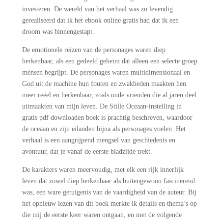
investeren. De wereld van het verhaal was zo levendig
gerealiseerd dat ik het ebook online gratis had dat ik een
droom was binnengestapt.
De emotionele reizen van de personages waren diep
herkenbaar, als een gedeeld geheim dat alleen een selecte groep
mensen begrijpt. De personages waren multidimensionaal en
God uit de machine hun fouten en zwakheden maakten hen
meer reëel en herkenbaar, zoals oude vrienden die al jaren deel
uitmaakten van mijn leven. De Stille Oceaan-instelling in
gratis pdf downloaden boek is prachtig beschreven, waardoor
de oceaan en zijn eilanden bijna als personages voelen. Het
verhaal is een aangrijpend mengsel van geschiedenis en
avontuur, dat je vanaf de eerste bladzijde trekt.
De karakters waren meervoudig, met elk een rijk innerlijk
leven dat zowel diep herkenbaar als buitengewoon fascinerend
was, een ware getuigenis van de vaardigheid van de auteur. Bij
het opnieuw lezen van dit boek merkte ik details en thema’s op
die mij de eerste keer waren ontgaan, en met de volgende