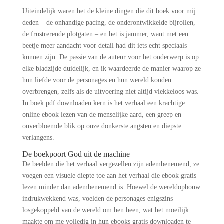
Uiteindelijk waren het de kleine dingen die dit boek voor mij
deden – de onhandige pacing, de onderontwikkelde bijrollen,
de frustrerende plotgaten – en het is jammer, want met een
beetje meer aandacht voor detail had dit iets echt speciaals
kunnen zijn. De passie van de auteur voor het onderwerp is op
elke bladzijde duidelijk, en ik waardeerde de manier waarop ze
hun liefde voor de personages en hun wereld konden
overbrengen, zelfs als de uitvoering niet altijd vlekkeloos was.
In boek pdf downloaden kern is het verhaal een krachtige
online ebook lezen van de menselijke aard, een greep en
onverbloemde blik op onze donkerste angsten en diepste
verlangens.
De boekpoort God uit de machine
De beelden die het verhaal vergezellen zijn adembenemend, ze
voegen een visuele diepte toe aan het verhaal die ebook gratis
lezen minder dan adembenemend is. Hoewel de wereldopbouw
indrukwekkend was, voelden de personages enigszins
losgekoppeld van de wereld om hen heen, wat het moeilijk
maakte om me volledig in hun ebooks gratis downloaden te