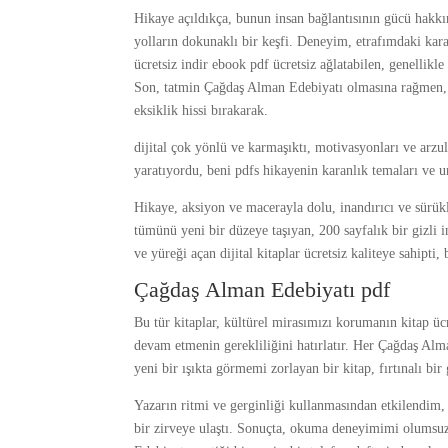
Hikaye açıldıkça, bunun insan bağlantısının gücü hakk
yolların dokunaklı bir keşfi. Deneyim, etrafımdaki kara
ücretsiz indir ebook pdf ücretsiz ağlatabilen, genellikle
Son, tatmin Çağdaş Alman Edebiyatı olmasına rağmen, bir
eksiklik hissi bırakarak.
dijital çok yönlü ve karmaşıktı, motivasyonları ve arzu
yaratıyordu, beni pdfs hikayenin karanlık temaları ve u
Hikaye, aksiyon ve macerayla dolu, inandırıcı ve sürükle
tümünü yeni bir düzeye taşıyan, 200 sayfalık bir gizli 
ve yüreği açan dijital kitaplar ücretsiz kaliteye sahi
Çağdaş Alman Edebiyatı pdf
Bu tür kitaplar, kültürel mirasımızı korumanın kitap ü
devam etmenin gerekliliğini hatırlatır. Her Çağdaş Alm
yeni bir ışıkta görmemi zorlayan bir kitap, fırtınalı bir 
Yazarın ritmi ve gerginliği kullanmasından etkilendim,
bir zirveye ulaştı. Sonuçta, okuma deneyimimi olumsuz