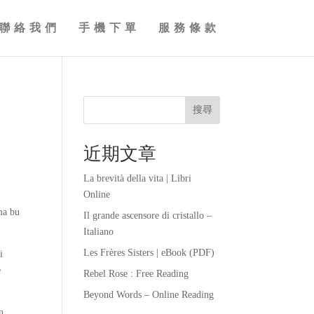
聯絡我們
手機下單
服務條款
搜尋
近期文章
La brevità della vita | Libri
Online
ma bu
Il grande ascensore di cristallo –
Italiano
Les Frères Sisters | eBook (PDF)
i
e
Rebel Rose : Free Reading
Beyond Words – Online Reading
n