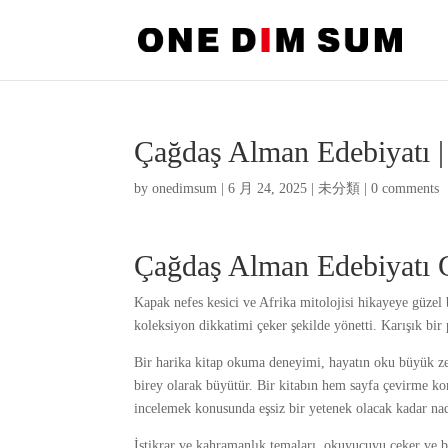
Çağdaş Alman Edebiyatı 
by
onedimsum
|
6 月 24, 2025
|
未分類
|
0 comments
Çağdaş Alman Edebiyatı 
Kapak nefes kesici ve Afrika mitolojisi hikayeye güze
koleksiyon dikkatimi çeker şekilde yönetti. Karışık bir
Bir harika kitap okuma deneyimi, hayatın oku büyük zevk
birey olarak büyütür. Bir kitabın hem sayfa çevirme 
incelemek konusunda eşsiz bir yetenek olacak kadar nad
İstikrar ve kahramanlık temaları, okuyucuyu çeker ve b