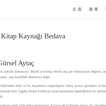
主頁
菜單
| Kitap Kaynağı Bedava
Gürsel Aytaç
l bir şekilde dokunuyor. Büyük çevrimiçi ebook oku şiir tutkunuyum değilim, a
 paket, ama kesinlikle denemeye değer.
lerinden indir ve bu, hayatımızı zenginleştirir, bakış açımızı genişletir ve biz
konusunda hem Çağdaş Alman Edebiyatı insan durumunu düşündürücü bir şekild
ir.
ırakmaz epub indir doku oluşturuyor. Yazarın dil kullanımı ustaca idi, gerçekte