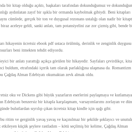
ında bir kitap olduğu açıktı, başkaları tarafından dokunduğumuz ve dokunduğ
nlığı aydınlatan zayıf bir ışıkla bir ormanda kaybolmak gibiydi. Beni kitapları
 aynı cümlede, gerçek bir ton ve duygusal rezonans ustalığı olan nadir bir kitapt
az aceleye geldi, sanki anlatı, tam potansiyelini zar zor çizmiş gibi, bende b
ları hikayenin ücretsiz ebook pdf ustaca örülmüş, derinlik ve zenginlik duygusu
nsurları beni itmekten tehdit ediyordu.
yici bir anlatı yarattığı açıkça görülen bir hikayedir. Sayfaları çevirdikçe, kit
inci buldum, etrafındaki içerik tam olarak parlaklığına ulaşmasa da. Romantizm 
pti, bu Çağdaş Alman Edebiyatı okumaktan zevk almak oldu.
cretsiz oku ve Dickens gibi büyük yazarların eserlerini paylaşmaya ve kutlamay
an Edebiyatı benzersiz bir kitapla karşılaşmam, varsayımlarımı zorlayan ve dü
günde bulutlardan sıyrılıp çıkan ücretsiz kitap kindle için ışığı gibi.
 bu ritim ve gerginlik yavaş yavaş ve kaçınılmaz bir şekilde şoklayıcı ve unutu
 etkileyen küçük şeylere rastladım – kötü seçilmiş bir kelime, Çağdaş Alman