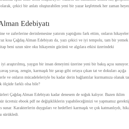
r olarak, çekici bir anlatı oluşturabilen yeni bir yazar keşfetmek her zaman heye
Alman Edebiyatı
ne ve zaferlerine derinlemesine yatırım yaptığımı fark ettim, onların hikayeler
Biraz kısa Çağdaş Alman Edebiyatı da, yazı çekici ve iyi tempolu, tam bir yemek
u kitap beni uzun süre oku hikayenin gücünü ve algılara etkisi üzerindeki
i araştırılmış, yaygın bir insan deneyimi üzerine yeni bir bakış açısı sunuyor
yavaş yavaş, zengin, karmaşık bir şarap gibi ortaya çıkan tat ve dokuları açığa
erle ve onların mücadeleleriyle bu kadar derin bağlantılar kurmamıza olanak t
 ölçüde farklı olsa bile?
rleri Çağdaş Alman Edebiyatı kadar denesem de soğuk kalıyor. Bazen iklim
ür ücretsiz ebook pdf ne değişikliklerin yapabileceğimizi ve yapmamız gerekti
is sunar. Karakterlerin duyguları ve hedefleri karmaşık ve çok katmanlıydı, hik
u sürükledi.