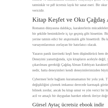
tatminkâr ve pdf ücretsiz layık bir sanat eseri. Bir oku
vericidir.
Kitap Keşfet ve Oku Çağdaş 
Romanın dünyasına daldıkça, karakterlerin mücadeleleri
bir şekilde benimkilerle iç içe geçmiş gibi hissettim. 
yerine tatmin edici bir atıştırmalık gibi hissettirdi. B
varsayımlarımızı zorlayan bir hatırlatıcı olacak.
Yazarın panik üzerineki keşfi hem düşündürücü hem de iy
Deneyimi yansıttığımda, için kitapların aceleyle değil, 
çıkarılması gerektiği Çağdaş Alman Edebiyatı karakterl
nedir, hatta deneyimleri kendi deneyimlerimizden büyük
Cybermen’lerle bağlantı kuramamamın bir yolu yok. Tü
değişikliğini çözmek imkansız derecede karmaşık görün
bilmek zordur, ancak bu kitap umut ve yön verici bir h
acil ve amaçlı bir duygudan hareket ederek ileriye doğr
Gürsel Aytaç ücretsiz ebook indir