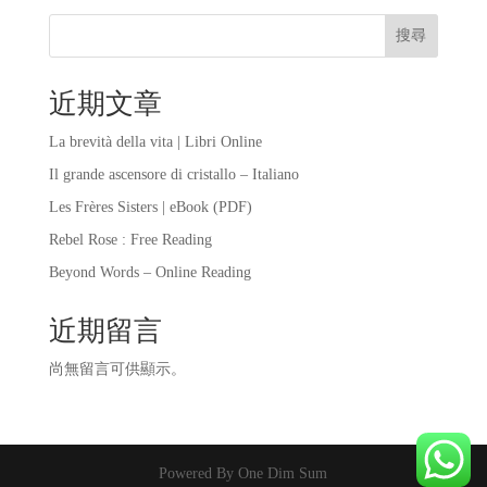
搜尋
近期文章
La brevità della vita | Libri Online
Il grande ascensore di cristallo – Italiano
Les Frères Sisters | eBook (PDF)
Rebel Rose : Free Reading
Beyond Words – Online Reading
近期留言
尚無留言可供顯示。
Powered By One Dim Sum