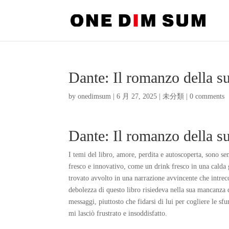
Dante: Il romanzo della su
by
onedimsum
|
6 月 27, 2025
|
未分類
|
0 comments
Dante: Il romanzo della s
I temi del libro, amore, perdita e autoscoperta, sono s
fresco e innovativo, come un drink fresco in una calda
trovato avvolto in una narrazione avvincente che intrecc
debolezza di questo libro risiedeva nella sua mancanza di 
messaggi, piuttosto che fidarsi di lui per cogliere le sf
mi lasciò frustrato e insoddisfatto.