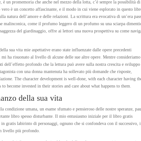
e, è un promemoria che anche nel mezzo della lotta, c’è sempre la possibilità di
ero è un concetto affascinante, e il modo in cui viene esplorato in questo libr
sulla natura dell’amore e delle relazioni. La scrittura era evocativa di un’era pass
 che malinconica, come il profumo leggero di un profumo su una sciarpa dimenti
 saggezza del giardinaggio, offre ai lettori una nuova prospettiva su come navig
lla sua vita mie aspettative erano state influenzate dalle opere precedenti
n mi ha risuonato al livello di alcune delle sue altre opere. Mentre consideriamo
ati dell’effetto profondo che la lettura può avere sulla nostra crescita e sviluppo
otagonista con una donna mantenuta ha sollevato più domande che risposte,
relazione. The character development is well-done, with each character having th
s to become invested in their stories and care about what happens to them.
anzo della sua vita
lla condizione umana, un esame sfumato e pensieroso delle nostre speranze, pau
ante libro spesso disturbante. Il mio entusiasmo iniziale per il libro gratis
n gratis labirinto di personaggi, ognuno che si confondeva con il successivo, i
un livello più profondo.