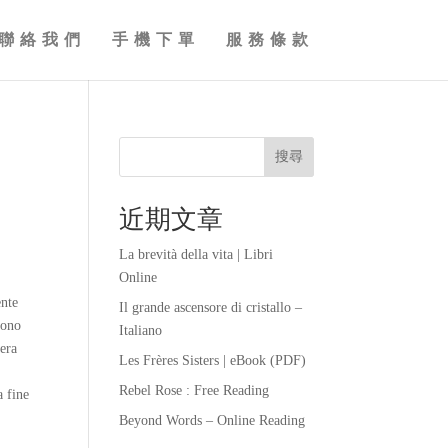
聯絡我們
手機下單
服務條款
搜尋
近期文章
La brevità della vita | Libri
Online
ente
Il grande ascensore di cristallo –
sono
Italiano
vera
Les Frères Sisters | eBook (PDF)
Rebel Rose : Free Reading
a fine
Beyond Words – Online Reading