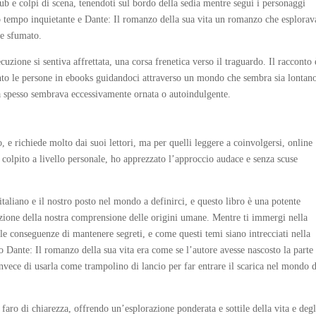
ub e colpi di scena, tenendoti sul bordo della sedia mentre segui i personaggi
esso tempo inquietante e Dante: Il romanzo della sua vita un romanzo che esplorav
 e sfumato.
zione si sentiva affrettata, una corsa frenetica verso il traguardo. Il racconto 
nto le persone in ebooks guidandoci attraverso un mondo che sembra sia lontan
ma spesso sembrava eccessivamente ornata o autoindulgente.
 e richiede molto dai suoi lettori, ma per quelli leggere a coinvolgersi, online
colpito a livello personale, ho apprezzato l’approccio audace e senza scuse
italiano e il nostro posto nel mondo a definirci, e questo libro è una potente
zione della nostra comprensione delle origini umane. Mentre ti immergi nella
e le conseguenze di mantenere segreti, e come questi temi siano intrecciati nella
so Dante: Il romanzo della sua vita era come se l’autore avesse nascosto la parte
 invece di usarla come trampolino di lancio per far entrare il scarica nel mondo 
faro di chiarezza, offrendo un’esplorazione ponderata e sottile della vita e degl