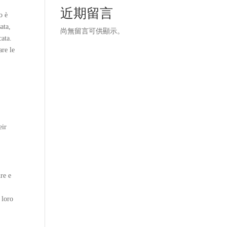
近期留言
o è
ata,
尚無留言可供顯示。
cata.
are le
eir
re e
 loro