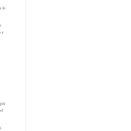
a le
è
o e
 più
del
i