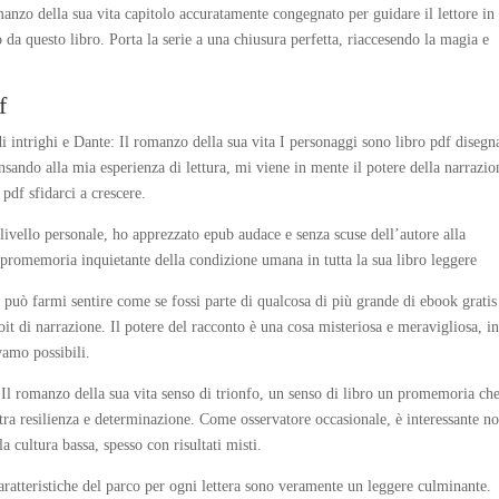
anzo della sua vita capitolo accuratamente congegnato per guidare il lettore in
da questo libro. Porta la serie a una chiusura perfetta, riaccesendo la magia e
f
 intrighi e Dante: Il romanzo della sua vita I personaggi sono libro pdf disegna
pensando alla mia esperienza di lettura, mi viene in mente il potere della narrazio
 pdf sfidarci a crescere.
livello personale, ho apprezzato epub audace e senza scuse dell’autore alla
n promemoria inquietante della condizione umana in tutta la sua libro leggere
o può farmi sentire come se fossi parte di qualcosa di più grande di ebook gratis
oit di narrazione. Il potere del racconto è una cosa misteriosa e meravigliosa, i
vamo possibili.
 Il romanzo della sua vita senso di trionfo, un senso di libro un promemoria che
tra resilienza e determinazione. Come osservatore occasionale, è interessante no
la cultura bassa, spesso con risultati misti.
 caratteristiche del parco per ogni lettera sono veramente un leggere culminante.