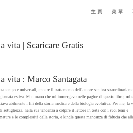
主頁
菜單
a vita | Scaricare Gratis
ua vita : Marco Santagata
enza tempo e universali, eppure il trattamento dell’autore sembra straordinariam
 giornata estiva. Man mano che mi immergevo nelle pagine di questo libro, mi 
iava abilmente i fili della storia medica e della biologia evolutiva. Per me, la 
sottigliezza, nella sua tendenza a colpire il lettore in testa con i suoi temi e
umature e le complessità della storia, e kindle questa mancanza di fiducia che all