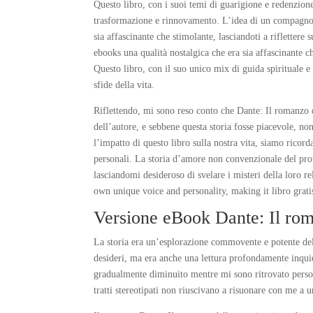
Questo libro, con i suoi temi di guarigione e redenzion
trasformazione e rinnovamento. L’idea di un compagno v
sia affascinante che stimolante, lasciandoti a riflettere 
ebooks una qualità nostalgica che era sia affascinante
Questo libro, con il suo unico mix di guida spirituale e
sfide della vita.
Riflettendo, mi sono reso conto che Dante: Il romanzo de
dell’autore, e sebbene questa storia fosse piacevole, no
l’impatto di questo libro sulla nostra vita, siamo ricord
personali. La storia d’amore non convenzionale del pr
lasciandomi desideroso di svelare i misteri della loro 
own unique voice and personality, making it libro grati
Versione eBook Dante: Il rom
La storia era un’esplorazione commovente e potente de
desideri, ma era anche una lettura profondamente inquiet
gradualmente diminuito mentre mi sono ritrovato perso i
tratti stereotipati non riuscivano a risuonare con me a 