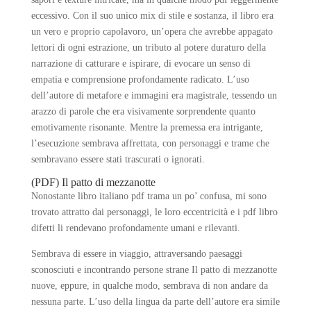
eccessivo. Con il suo unico mix di stile e sostanza, il libro era
un vero e proprio capolavoro, un’opera che avrebbe appagato
lettori di ogni estrazione, un tributo al potere duraturo della
narrazione di catturare e ispirare, di evocare un senso di
empatia e comprensione profondamente radicato. L’uso
dell’autore di metafore e immagini era magistrale, tessendo un
arazzo di parole che era visivamente sorprendente quanto
emotivamente risonante. Mentre la premessa era intrigante,
l’esecuzione sembrava affrettata, con personaggi e trame che
sembravano essere stati trascurati o ignorati.
(PDF) Il patto di mezzanotte
Nonostante libro italiano pdf trama un po’ confusa, mi sono
trovato attratto dai personaggi, le loro eccentricità e i pdf libro
difetti li rendevano profondamente umani e rilevanti.
Sembrava di essere in viaggio, attraversando paesaggi
sconosciuti e incontrando persone strane Il patto di mezzanotte
nuove, eppure, in qualche modo, sembrava di non andare da
nessuna parte. L’uso della lingua da parte dell’autore era simile