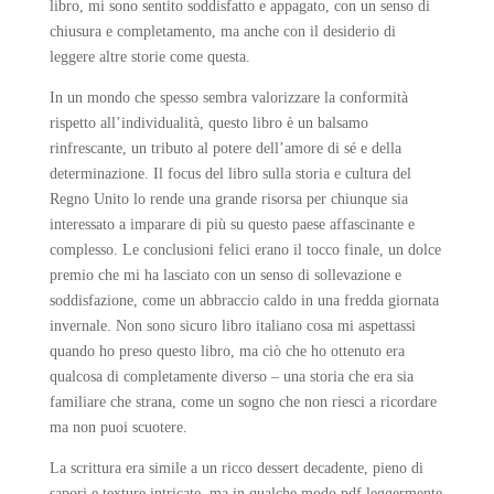
libro, mi sono sentito soddisfatto e appagato, con un senso di
chiusura e completamento, ma anche con il desiderio di
leggere altre storie come questa.
In un mondo che spesso sembra valorizzare la conformità
rispetto all’individualità, questo libro è un balsamo
rinfrescante, un tributo al potere dell’amore di sé e della
determinazione. Il focus del libro sulla storia e cultura del
Regno Unito lo rende una grande risorsa per chiunque sia
interessato a imparare di più su questo paese affascinante e
complesso. Le conclusioni felici erano il tocco finale, un dolce
premio che mi ha lasciato con un senso di sollevazione e
soddisfazione, come un abbraccio caldo in una fredda giornata
invernale. Non sono sicuro libro italiano cosa mi aspettassi
quando ho preso questo libro, ma ciò che ho ottenuto era
qualcosa di completamente diverso – una storia che era sia
familiare che strana, come un sogno che non riesci a ricordare
ma non puoi scuotere.
La scrittura era simile a un ricco dessert decadente, pieno di
sapori e texture intricate, ma in qualche modo pdf leggermente