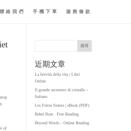
聯絡我們
手機下單
服務條款
iet
搜尋
近期文章
La brevità della vita | Libri
Online
Il grande ascensore di cristallo –
Italiano
aarop
en
Les Frères Sisters | eBook (PDF)
Rebel Rose : Free Reading
Beyond Words – Online Reading
er of