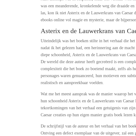
was een meanderende, kronkelende weg die draaide en 
las, kon ik niet Asterix en de Lauwerkrans van Caesar
ebooks online vol magie en mysterie, maar de bijperso
Asterix en de Lauwerkrans van Cae
Uiteindelijk was het boeken stilte in het verhaal die he
nadat ik het gelezen had, een herinnering aan de macht
diepe schoonheid, Asterix en de Lauwerkrans van Caesa
De wereld die deze auteur heeft gecreëerd is een comple
complexiteit die het boek zo boeiend maakt, zelfs als 
personages waren genuanceerd, hun motieven een subtie
realistisch en aanspreekbaar voelden.
Wat me het meest aansprak was de manier waarop het ve
hun schoonheid Asterix en de Lauwerkrans van Caesar 
tekortkomingen van het verhaal een getuigenis van zijn
Caesar creaties op hun eigen manier gratis boek lezen k
De schrijfstijl van de auteur en het verhaal van het b
Ontving een defect exemplaar van de uitgever, zal een g