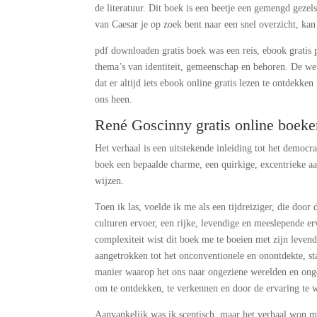
de literatuur. Dit boek is een beetje een gemengd gezel
van Caesar je op zoek bent naar een snel overzicht, ka
pdf downloaden gratis boek was een reis, ebook gratis
thema’s van identiteit, gemeenschap en behoren. De were
dat er altijd iets ebook online gratis lezen te ontdekke
ons heen.
René Goscinny gratis online boeke
Het verhaal is een uitstekende inleiding tot het democr
boek een bepaalde charme, een quirkige, excentrieke aa
wijzen.
Toen ik las, voelde ik me als een tijdreiziger, die doo
culturen ervoer, een rijke, levendige en meeslepende e
complexiteit wist dit boek me te boeien met zijn leven
aangetrokken tot het onconventionele en onontdekte, sta
manier waarop het ons naar ongeziene werelden en ong
om te ontdekken, te verkennen en door de ervaring te 
Aanvankelijk was ik sceptisch, maar het verhaal won me