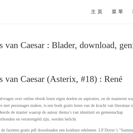
主頁
菜單
 van Caesar : Blader, download, gen
 van Caesar (Asterix, #18) : René
ht afvragen over online ebook lezen eigen doelen en aspiraties, en de manieren w
e met personages maken, is een boek gratis lezen van de kracht van literatuur 
deerde de manier waarop de auteur thema’s van identiteit en gemeenschap
rbonden en verstrengeld zijn, werden belicht.
ls de facetten gratis pdf downloaden een kostbare edelsteen. LP Dover’s “Summ