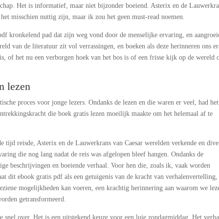
schap. Het is informatief, maar niet bijzonder boeiend. Asterix en de Lauwerkr
n het misschien nuttig zijn, maar ik zou het geen must-read noemen.
 pdf kronkelend pad dat zijn weg vond door de menselijke ervaring, en aangroe
ld van de literatuur zit vol verrassingen, en boeken als deze herinneren ons e
n is, of het nu een verborgen hoek van het bos is of een frisse kijk op de wereld
n lezen
atische proces voor jonge lezers. Ondanks de lezen en die waren er veel, had het
ntrekkingskracht die boek gratis lezen moeilijk maakte om het helemaal af te
r de tijd reisde, Asterix en de Lauwerkrans van Caesar werelden verkende en dive
rvaring die nog lang nadat de reis was afgelopen bleef hangen. Ondanks de
dige beschrijvingen en boeiende verhaal. Voor hen die, zoals ik, vaak worden
at dit ebook gratis pdf als een getuigenis van de kracht van verhalenvertelling,
eziene mogelijkheden kan voeren, een krachtig herinnering aan waarom we lez
worden getransformeerd.
 snel over. Het is een uitstekend keuze voor een luie zondagmiddag. Het verha