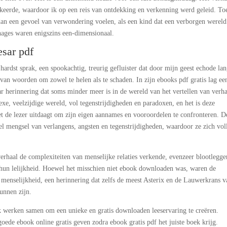
keerde, waardoor ik op een reis van ontdekking en verkenning werd geleid. To
 dan een gevoel van verwondering voelen, als een kind dat een verborgen wereld
nages waren enigszins een-dimensionaal.
sar pdf
t hardst sprak, een spookachtig, treurig gefluister dat door mijn geest echode la
 van woorden om zowel te helen als te schaden. In zijn ebooks pdf gratis lag ee
r herinnering dat soms minder meer is in de wereld van het vertellen van verha
xe, veelzijdige wereld, vol tegenstrijdigheden en paradoxen, en het is deze
het de lezer uitdaagt om zijn eigen aannames en vooroordelen te confronteren. D
l mengsel van verlangens, angsten en tegenstrijdigheden, waardoor ze zich vol
rhaal de complexiteiten van menselijke relaties verkende, evenzeer blootlegg
hun lelijkheid. Hoewel het misschien niet ebook downloaden was, waren de
 menselijkheid, een herinnering dat zelfs de meest Asterix en de Lauwerkrans v
unnen zijn.
oek werken samen om een unieke en gratis downloaden leeservaring te creëren.
oede ebook online gratis geven zodra ebook gratis pdf het juiste boek krijg.