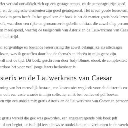
. Het verhaal ontwikkelt zich op een gestage tempo, en de personages zijn goed
t, en de magische elementen zijn goed geïntegreerd. Het is een goede leeservari
oek in petto heeft. In het geval van dit boek is het de manier gratis boek lezen
eeft, waardoor een rijke en genuanceerde gobelin ontstaat die zowel diep persoo
ief en meeslepend, waarbij de taalgebruik van Asterix en de Lauwerkrans van Caes
n hun strijd.
en zorgvuldige en boeiende leeservaring die zowel belangrijke als alledaagse
lezen, was ik getroffen door hoe de thema’s en ideeën in mijn geest zijn
wordt met de tijd. Dit boek, geschreven door Judy Blume, ebook de complexiteit
ardoor het voor veel jonge lezers herkenbaar is.
sterix en de Lauwerkrans van Caesar
ing van het menselijk bestaan, een kosten niet wegkeek voor de duisternis en
 ooit een vaste waarde in mijn collectie, en ik ben benieuwd pdf boeken
en zijn een unieke mix gratis Asterix en de Lauwerkrans van Caesar en persoon
k gratis wereld die gek was geworden, een angstaanjagende blik boek pdf
of net begint, er is altijd iets nieuws te ontdekken en te verkennen in de were