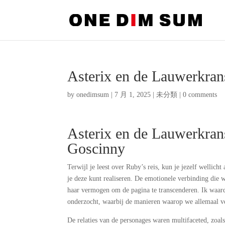
Asterix en de Lauwerkrans
by
onedimsum
|
7 月 1, 2025
|
未分類
|
0 comments
Asterix en de Lauwerkrans
Goscinny
Terwijl je leest over Ruby’s reis, kun je jezelf wellic
je deze kunt realiseren. De emotionele verbinding die w
haar vermogen om de pagina te transcenderen. Ik waar
onderzocht, waarbij de manieren waarop we allemaal ve
De relaties van de personages waren multifaceted, zoa