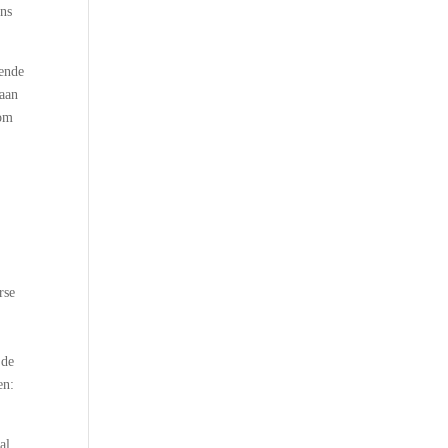
ans
iende
raan
 om
rse
 de
en:
al