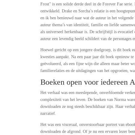
Frost” is een solide derde deel in de Forever Fae serie
ontwikkeld. Drake en Sorcha’s relatie is een hoogtepun
en ik ben benieuwd naar wat de auteur in het volgende b
auteur thema’s van identiteit, familie en liefde samenw
als universeel herkenbaar is. De schrijfstijl is evocat
auteur een levendig beeld schildert van de personages e
Hoewel gericht op een jongere doelgroep, is dit boek e
kwesties aanpakt. Na een paar jaar dit boek opnieuw te 
geëvolueerd, als een fijne wijn die alleen maar beter 
familierelaties en de uitdagingen van het opgroeien, wa
Boeken open voor iedereen A
Het verhaal was een meeslepende, onverbloemde verkenn
complexiteit van het leven. De boeken van Norma waren
downloaden ze nog steeds beschikbaar zijn. Haar verhal
narratief.
Het was een visceraal, onverstoorbaar portret van eboo
downloaden de afgrond. Of je nu een ervaren lezer bent 