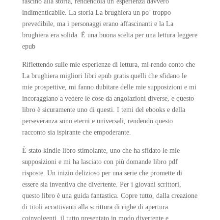
fascino alla storia, rendendola un’esperienza davvero
indimenticabile. La storia La brughiera un po’ troppo
prevedibile, ma i personaggi erano affascinanti e la La
brughiera era solida. È una buona scelta per una lettura leggere
epub
Riflettendo sulle mie esperienze di lettura, mi rendo conto che
La brughiera migliori libri epub gratis quelli che sfidano le
mie prospettive, mi fanno dubitare delle mie supposizioni e mi
incoraggiano a vedere le cose da angolazioni diverse, e questo
libro è sicuramente uno di questi. I temi del ebooks e della
perseveranza sono eterni e universali, rendendo questo
racconto sia ispirante che empoderante.
È stato kindle libro stimolante, uno che ha sfidato le mie
supposizioni e mi ha lasciato con più domande libro pdf
risposte. Un inizio delizioso per una serie che promette di
essere sia inventiva che divertente. Per i giovani scrittori,
questo libro è una guida fantastica. Copre tutto, dalla creazione
di titoli accattivanti alla scrittura di righe di apertura
coinvolgenti, il tutto presentato in modo divertente e