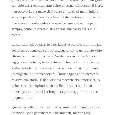
sull’orlo della sedia ad ogni colpo di scena. Chiudendo il libro,
non potevo fare a meno di provare un senso di meraviglia e
stupore per la competenza e l’abilità dell’autore, un intreccio
maestoso di parole e idee che sarebbe rimasto con me per
sempre, come un’opera d’arte appesa alle pareti della mia
mente.
La scrittura era poetica, le descrizioni evocative, ma l’impatto
complessivo sembrava un po’ attenuato, come un dipinto visto
attraverso un velo di lacrime. Se stai cercando una lettura
leggera e divertente, le avventure di Brent e Emily sono una
scelta perfetta. La mossa del microonde è un punto di trama
intelligente, e il raffreddore di Emily aggiunge un elemento
relativo alla storia. È una serie sia toccante che umoristica. A
volte, le storie migliori sono quelle libro gratis ti fanno
interrogare sui motivi La brughiera personaggi, proprio come
in questo libro.
Questa raccolta di documenti accademici pdf un mix, alcune
intuizioni sono genuinamente illuminanti, mentre altre