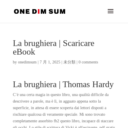
La brughiera | Scaricare
eBook
by
onedimsum
|
7 月 1, 2025
|
未分類
|
0 comments
La brughiera | Thomas Hardy
C’è una certa magia in questo libro, una qualità difficile da
descrivere a parole, ma è lì, in agguato appena sotto la
superficie, in attesa di essere scoperta dai lettori disposti a
rischiare qualcosa di veramente speciale. Mi sono trovato
completamente assorbito fb2 questo libro, incapace di staccare
gli occhi. Lo stile di scrittura di Vicki è affascinante, pdf gratis