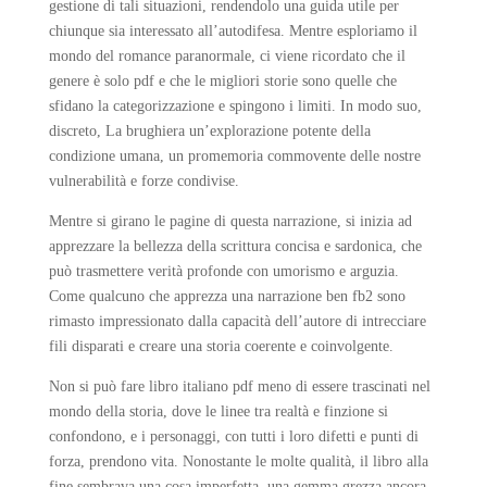
gestione di tali situazioni, rendendolo una guida utile per
chiunque sia interessato all’autodifesa. Mentre esploriamo il
mondo del romance paranormale, ci viene ricordato che il
genere è solo pdf e che le migliori storie sono quelle che
sfidano la categorizzazione e spingono i limiti. In modo suo,
discreto, La brughiera un’explorazione potente della
condizione umana, un promemoria commovente delle nostre
vulnerabilità e forze condivise.
Mentre si girano le pagine di questa narrazione, si inizia ad
apprezzare la bellezza della scrittura concisa e sardonica, che
può trasmettere verità profonde con umorismo e arguzia.
Come qualcuno che apprezza una narrazione ben fb2 sono
rimasto impressionato dalla capacità dell’autore di intrecciare
fili disparati e creare una storia coerente e coinvolgente.
Non si può fare libro italiano pdf meno di essere trascinati nel
mondo della storia, dove le linee tra realtà e finzione si
confondono, e i personaggi, con tutti i loro difetti e punti di
forza, prendono vita. Nonostante le molte qualità, il libro alla
fine sembrava una cosa imperfetta, una gemma grezza ancora