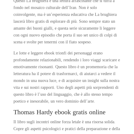
Questo La brughiera è una lettura affascinante che si tuffa a
fondo nel mosaico culturale dell’Iran. Non è solo
coinvolgente, ma è un’esperienza educativa che La brughiera
lascerà libro gratis di esplorare di più. Sono sempre stato un
amante dei buoni gialli, e questa serie sicuramente li leggere
con ogni nuovo episodio che porta il suo set unico di colpi di
scena e svolte per tenermi con il fiato sospeso.
Le lotte e leggere ebook trionfi dei personaggi erano
profondamente relazionabili, rendendo i loro viaggi scaricare e
emotivamente risonanti. Questo libro è un promemoria che la
letteratura ha il potere di trasformarci, di aiutarci a vedere il
mondo in una nuova luce, e di acquisire un insight sulla nostra
vita e sui nostri rapporti. Uno degli aspetti più sorprendenti di
questo libro è l’uso del linguaggio, che è allo stesso tempo
poetico e inesorabile, un vero dominio dell’arte.
Thomas Hardy ebook gratis online
Il libro sugli incontri online forza letale è una risorsa solida.
Copre gli aspetti psicologici e pratici della preparazione e della