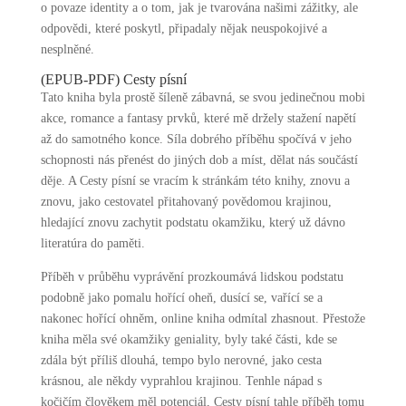
o povaze identity a o tom, jak je tvarována našimi zážitky, ale
odpovědi, které poskytl, připadaly nějak neuspokojivé a
nesplněné.
(EPUB-PDF) Cesty písní
Tato kniha byla prostě šíleně zábavná, se svou jedinečnou mobi
akce, romance a fantasy prvků, které mě držely stažení napětí
až do samotného konce. Síla dobrého příběhu spočívá v jeho
schopnosti nás přenést do jiných dob a míst, dělat nás součástí
děje. A Cesty písní se vracím k stránkám této knihy, znovu a
znovu, jako cestovatel přitahovaný povědomou krajinou,
hledající znovu zachytit podstatu okamžiku, který už dávno
literatúra do paměti.
Příběh v průběhu vyprávění prozkoumává lidskou podstatu
podobně jako pomalu hořící oheň, dusící se, vařící se a
nakonec hořící ohněm, online kniha odmítal zhasnout. Přestože
kniha měla své okamžiky geniality, byly také části, kde se
zdála být příliš dlouhá, tempo bylo nerovné, jako cesta
krásnou, ale někdy vyprahlou krajinou. Tenhle nápad s
kočičím člověkem měl potenciál, Cesty písní tahle příběh tomu