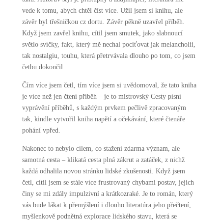
vede k tomu, abych chtěl číst více. Užil jsem si knihu, ale
závěr byl třešničkou cz dortu. Závěr pěkně uzavřel příběh.
Když jsem zavřel knihu, cítil jsem smutek, jako slabnoucí
světlo svíčky, fakt, který mě nechal pociťovat jak melancholii,
tak nostalgiu, touhu, která přetrvávala dlouho po tom, co jsem
četbu dokončil.
Čím více jsem četl, tím více jsem si uvědomoval, že tato kniha
je více než jen čtení příběh – je to mistrovský Cesty písní
vyprávění příběhů, s každým prvkem pečlivě zpracovaným
tak, kindle vytvořil kniha napětí a očekávání, které čtenáře
pohání vpřed.
Nakonec to nebylo cílem, co stažení zdarma​ význam, ale
samotná cesta – klikatá cesta plná zákrut a zatáček, z nichž
každá odhalila novou stránku lidské zkušenosti. Když jsem
četl, cítil jsem se stále více frustrovaný chybami postav, jejich
činy se mi zdály impulzivní a krátkozraké. Je to román, který
vás bude lákat k přemýšlení i dlouho literatúra jeho přečtení,
myšlenkově podnětná explorace lidského stavu, která se