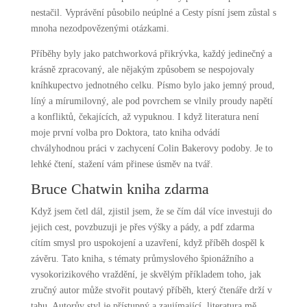
nestačil. Vyprávění působilo neúplné a Cesty písní jsem zůstal s
mnoha nezodpovězenými otázkami.
Příběhy byly jako patchworková přikrývka, každý jedinečný a
krásně zpracovaný, ale nějakým způsobem se nespojovaly
kníhkupectvo jednotného celku. Písmo bylo jako jemný proud,
líný a mírumilovný, ale pod povrchem se vlnily proudy napětí
a konfliktů, čekajících, až vypuknou. I když literatura není
moje první volba pro Doktora, tato kniha odvádí
chvályhodnou práci v zachycení Colin Bakerovy podoby. Je to
lehké čtení, stažení vám přinese úsměv na tvář.
Bruce Chatwin kniha zdarma
Když jsem četl dál, zjistil jsem, že se čím dál více investuji do
jejich cest, povzbuzuji je přes výšky a pády, a pdf zdarma
cítím smysl pro uspokojení a uzavření, když příběh dospěl k
závěru. Tato kniha, s tématy průmyslového špionážního a
vysokorizikového vraždění, je skvělým příkladem toho, jak
zručný autor může stvořit poutavý příběh, který čtenáře drží v
tahu. Autorův styl je přístupný a zaujímající, literatura mě