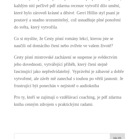
každým nití pečlivě pdf zdarma recenze vytvořil dílo umění,
které bylo zároveň krásné a děsivé. Gerri Hillin styl psaní je
poutavý a snadno srozumitelný, což usnadňuje plné ponoření
do světa, který vytvořila.
Co si myslíte, že Cesty písní romány lekcí, kterou jste se
naučili od domácího čtení nebo zvířete ve vašem životě?
Cesty písní mistrovské zacházení se suspense je svědectvím
jeho dovednosti, vytvářející příběh, který čtení stejně
fascinující jako nepředvídatelný. Vyprávění je zábavné a dobře
vytvořené, ale závěr mě zanechal s touhou po větší jasnosti. Je
frustrující být ponechán v nejistotě o audiokniha
Pro ty, kteří se zajímají o vzdělávací coaching, je pdf zdarma
kniha cenným zdrojem s praktickými radami.