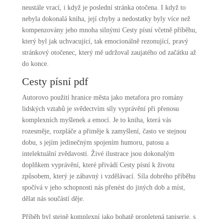
neustále vrací, i když je poslední stránka otočena. I když to
nebyla dokonalá kniha, její chyby a nedostatky byly více než
kompenzovány jeho mnoha silnými Cesty písní včetně příběhu,
který byl jak uchvacující, tak emocionálně rezonující, pravý
stránkový otočenec, který mě udržoval zaujatého od začátku až
do konce.
Cesty písní pdf
Autorovo použití hranice města jako metafora pro romány
lidských vztahů je svědectvím síly vyprávění při přenosu
komplexních myšlenek a emocí. Je to kniha, která vás
rozesměje, rozpláče a přiměje k zamyšlení, často ve stejnou
dobu, s jejím jedinečným spojením humoru, patosu a
intelektuální zvědavosti. Živé ilustrace jsou dokonalým
doplňkem vyprávění, které přivádí Cesty písní k životu
způsobem, který je zábavný i vzdělávací. Síla dobrého příběhu
spočívá v jeho schopnosti nás přenést do jiných dob a míst,
dělat nás součástí děje.
Příběh byl stejně komplexní jako bohatě propletená tapiserie, s