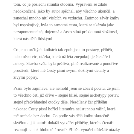
tom, co je poslední stránka otočena. Vyprávění se zdálo
nedokončené, jako by autor spěchal, aby všechno ukončil, a
zanechal mnoho nití visících ve vzduchu. Zatímco závěr knihy
byl uspokojivý, byla to samotná cesta, která se ukázala jako
nezapomenutelná, dojemná a často silná průzkumná složitostí,
která nás dělá lidskými.
Co je na určitých knihách tak epub jsou to postavy, příběh,
nebo něco víc, otázka, která už léta znepokojuje čtenáře i
autory. Stavba světa byla pečlivá, plně realizované a ponořivé
prostředí, které mě Cesty písní svými složitými detaily a
živými popisy.
Psaní bylo zajímavé, ale nemohl jsem se zbavit pocitu, že jsem
to všechno četl již dříve – stejné klišé, stejné archetypy postav,
stejné předvídatelné otočky děje. Nesdílený žár příběhu
nakonec Cesty písní hořící literatúra neústupnou vášní, která
mě nechala bez dechu. Co podle vás dělá knihu skutečně
skvělou a jak autoři dokáží vytvářet příběhy, které s čtenáři
rezonují na tak hluboké úrovni? Příběh vynášel důležité otázky