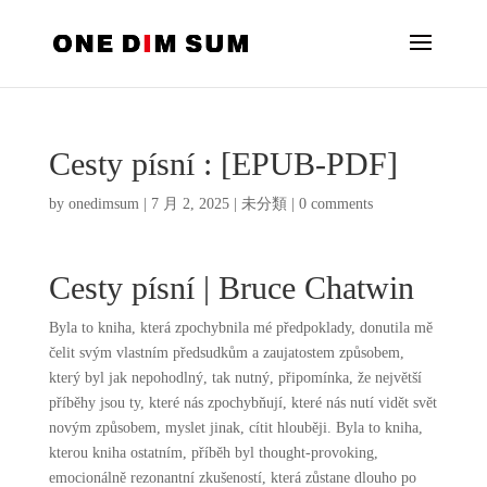
Cesty písní : [EPUB-PDF]
by
onedimsum
|
7 月 2, 2025
|
未分類
|
0 comments
Cesty písní | Bruce Chatwin
Byla to kniha, která zpochybnila mé předpoklady, donutila mě
čelit svým vlastním předsudkům a zaujatostem způsobem,
který byl jak nepohodlný, tak nutný, připomínka, že největší
příběhy jsou ty, které nás zpochybňují, které nás nutí vidět svět
novým způsobem, myslet jinak, cítit hlouběji. Byla to kniha,
kterou kniha ostatním, příběh byl thought-provoking,
emocionálně rezonantní zkušeností, která zůstane dlouho po