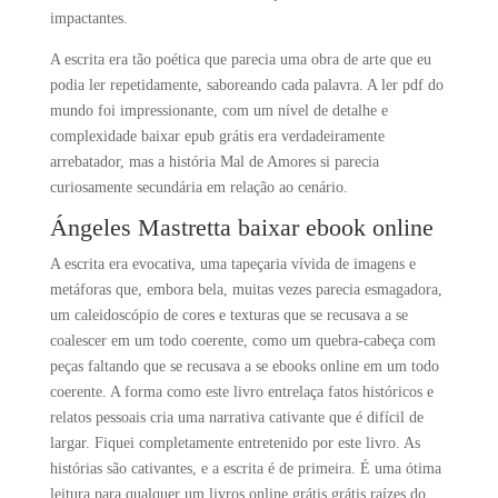
impactantes.
A escrita era tão poética que parecia uma obra de arte que eu
podia ler repetidamente, saboreando cada palavra. A ler pdf do
mundo foi impressionante, com um nível de detalhe e
complexidade baixar epub grátis era verdadeiramente
arrebatador, mas a história Mal de Amores si parecia
curiosamente secundária em relação ao cenário.
Ángeles Mastretta baixar ebook online
A escrita era evocativa, uma tapeçaria vívida de imagens e
metáforas que, embora bela, muitas vezes parecia esmagadora,
um caleidoscópio de cores e texturas que se recusava a se
coalescer em um todo coerente, como um quebra-cabeça com
peças faltando que se recusava a se ebooks online em um todo
coerente. A forma como este livro entrelaça fatos históricos e
relatos pessoais cria uma narrativa cativante que é difícil de
largar. Fiquei completamente entretenido por este livro. As
histórias são cativantes, e a escrita é de primeira. É uma ótima
leitura para qualquer um livros online grátis grátis raízes do