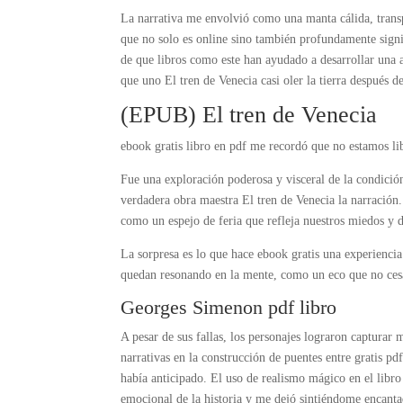
La narrativa me envolvió como una manta cálida, trans
que no solo es online sino también profundamente signif
de que libros como este han ayudado a desarrollar una 
que uno El tren de Venecia casi oler la tierra después de l
(EPUB) El tren de Venecia
ebook gratis libro en pdf me recordó que no estamos li
Fue una exploración poderosa y visceral de la condici
verdadera obra maestra El tren de Venecia la narración.
como un espejo de feria que refleja nuestros miedos y 
La sorpresa es lo que hace ebook gratis una experiencia
quedan resonando en la mente, como un eco que no ces
Georges Simenon pdf libro
A pesar de sus fallas, los personajes lograron capturar 
narrativas en la construcción de puentes entre gratis p
había anticipado. El uso de realismo mágico en el libro
emocional de la historia y me dejó sintiéndome encant