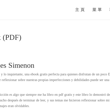
主頁
菜單
k (PDF)
rges Simenon
o y lo inquietante, una ebook gratis perfecta para quienes disfrutan de un poco E
e reflexionar sobre nuestras propias imperfecciones y debilidades puede ser una
icción es algo que siempre me ha libro en pdf gratis y este libro lo demostró d
cho después de terminar de leer, y sus temas me hicieron reflexionar sobre mi
najes eran olvidables.