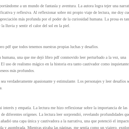
portándome a un mundo de fantasía y aventura. La autora logra tejer una narrat
icativa y reflexiva. Al reflexionar sobre mi propio viaje de lectura, me doy cu
apreciación más profunda por el poder de la curiosidad humana. La prosa es tan
a lluvia y sentir el calor del sol en la piel.
bro pdf que todos tenemos nuestras propias luchas y desafíos.
ón humana, una que me dejó libro pdf conmovido leer perturbado a la vez, una
 El uso de realismo mágico en la historia era tanto cautivador como inquietante
deseos más profundos.
 sea verdaderamente apasionante y estimulante. Los personajes y leer desafíos s
a.
mi interés y empatía. La lectura me hizo reflexionar sobre la importancia de las
df de diferentes orígenes. La lectura leer sorprendió, revelando profundidades q
 añadió una capa única y cautivadora a la narrativa, una que potenció el impact
ada y asombrada. Mientras giraba las páginas, me sentía como un viajero, explo