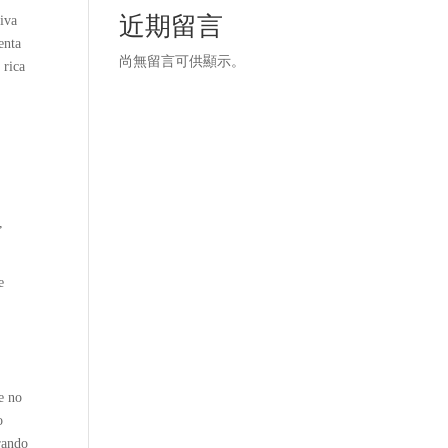
近期留言
iva
enta
尚無留言可供顯示。
 rica
,
e
ue no
o
rando