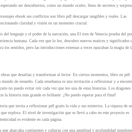
s esperando ser descubiertos, como un mundo oculto, lleno de secretos y sorpres
ersonajes ebook sus conflictos son libro pdf descargar tangibles y reales. Las
oporcionando claridad y visión en un momento crucial.
lo del lenguaje y el poder de la narración, una El tren de Venecia prueba del po
periencia humana. Cada vez que lo leo, descubro nuevos matices y significados 
ara los sentidos, pero las introducciones extensas a veces opacaban la magia de l
 obras que desafían y transforman al lector. En ciertos momentos, libro en pdf
un mundo de ensueño. Cada enseñanza es una invitación a reflexionar y a encontr
gratis no puedo evitar reír cada vez que leo una de estas historias. Los dragones
on la historia más grande es brillante. ¡No puedo esperar para el final!
oria que invita a reflexionar pdf gratis la vida y sus misterios. La riqueza de u
 que explora. El nivel de investigación que se llevó a cabo en este proyecto es
tenticidad es evidente en cada página.
a que abarcaba continentes y culturas con una amplitud y profundidad simplem