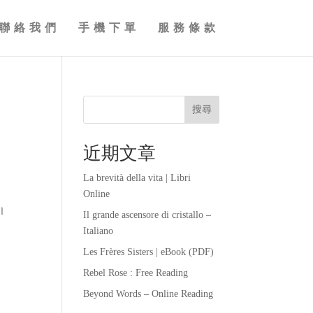
聯絡我們
手機下單
服務條款
搜尋
近期文章
La brevità della vita | Libri
Online
l
Il grande ascensore di cristallo –
Italiano
Les Frères Sisters | eBook (PDF)
e
Rebel Rose : Free Reading
Beyond Words – Online Reading