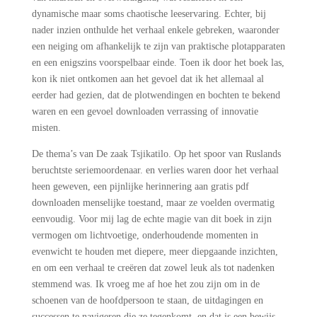
dynamische maar soms chaotische leeservaring. Echter, bij
nader inzien onthulde het verhaal enkele gebreken, waaronder
een neiging om afhankelijk te zijn van praktische plotapparaten
en een enigszins voorspelbaar einde. Toen ik door het boek las,
kon ik niet ontkomen aan het gevoel dat ik het allemaal al
eerder had gezien, dat de plotwendingen en bochten te bekend
waren en een gevoel downloaden verrassing of innovatie
misten.
De thema’s van De zaak Tsjikatilo. Op het spoor van Ruslands
beruchtste seriemoordenaar. en verlies waren door het verhaal
heen geweven, een pijnlijke herinnering aan gratis pdf
downloaden menselijke toestand, maar ze voelden overmatig
eenvoudig. Voor mij lag de echte magie van dit boek in zijn
vermogen om lichtvoetige, onderhoudende momenten in
evenwicht te houden met diepere, meer diepgaande inzichten,
en om een verhaal te creëren dat zowel leuk als tot nadenken
stemmend was. Ik vroeg me af hoe het zou zijn om in de
schoenen van de hoofdpersoon te staan, de uitdagingen en
successen te navigeren die ze tegenkomt, en dat is een bewijs