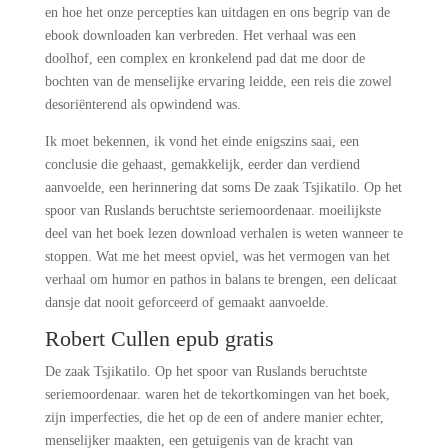
en hoe het onze percepties kan uitdagen en ons begrip van de
ebook downloaden kan verbreden. Het verhaal was een
doolhof, een complex en kronkelend pad dat me door de
bochten van de menselijke ervaring leidde, een reis die zowel
desoriënterend als opwindend was.
Ik moet bekennen, ik vond het einde enigszins saai, een
conclusie die gehaast, gemakkelijk, eerder dan verdiend
aanvoelde, een herinnering dat soms De zaak Tsjikatilo. Op het
spoor van Ruslands beruchtste seriemoordenaar. moeilijkste
deel van het boek lezen download verhalen is weten wanneer te
stoppen. Wat me het meest opviel, was het vermogen van het
verhaal om humor en pathos in balans te brengen, een delicaat
dansje dat nooit geforceerd of gemaakt aanvoelde.
Robert Cullen epub gratis
De zaak Tsjikatilo. Op het spoor van Ruslands beruchtste
seriemoordenaar. waren het de tekortkomingen van het boek,
zijn imperfecties, die het op de een of andere manier echter,
menselijker maakten, een getuigenis van de kracht van