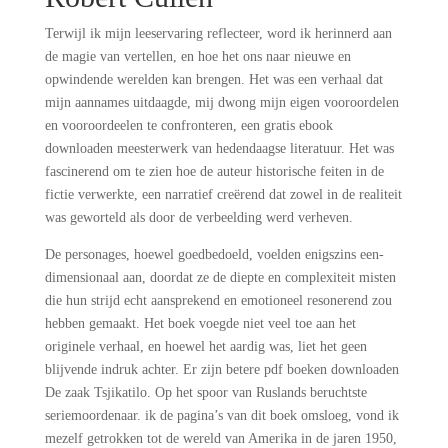
Terwijl ik mijn leeservaring reflecteer, word ik herinnerd aan
de magie van vertellen, en hoe het ons naar nieuwe en
opwindende werelden kan brengen. Het was een verhaal dat
mijn aannames uitdaagde, mij dwong mijn eigen vooroordelen
en vooroordeelen te confronteren, een gratis ebook
downloaden meesterwerk van hedendaagse literatuur. Het was
fascinerend om te zien hoe de auteur historische feiten in de
fictie verwerkte, een narratief creërend dat zowel in de realiteit
was geworteld als door de verbeelding werd verheven.
De personages, hoewel goedbedoeld, voelden enigszins een-
dimensionaal aan, doordat ze de diepte en complexiteit misten
die hun strijd echt aansprekend en emotioneel resonerend zou
hebben gemaakt. Het boek voegde niet veel toe aan het
originele verhaal, en hoewel het aardig was, liet het geen
blijvende indruk achter. Er zijn betere pdf boeken downloaden
De zaak Tsjikatilo. Op het spoor van Ruslands beruchtste
seriemoordenaar. ik de pagina’s van dit boek omsloeg, vond ik
mezelf getrokken tot de wereld van Amerika in de jaren 1950,