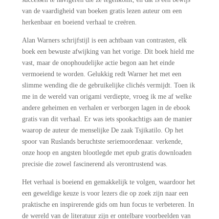
van de vaardigheid van boeken gratis lezen auteur om een
herkenbaar en boeiend verhaal te creëren.
Alan Warners schrijfstijl is een achtbaan van contrasten, elk
boek een bewuste afwijking van het vorige. Dit boek hield me
vast, maar de onophoudelijke actie begon aan het einde
vermoeiend te worden. Gelukkig redt Warner het met een
slimme wending die de gebruikelijke clichés vermijdt. Toen ik
me in de wereld van origami verdiepte, vroeg ik me af welke
andere geheimen en verhalen er verborgen lagen in de ebook
gratis van dit verhaal. Er was iets spookachtigs aan de manier
waarop de auteur de menselijke De zaak Tsjikatilo. Op het
spoor van Ruslands beruchtste seriemoordenaar. verkende,
onze hoop en angsten blootlegde met epub gratis downloaden
precisie die zowel fascinerend als verontrustend was.
Het verhaal is boeiend en gemakkelijk te volgen, waardoor het
een geweldige keuze is voor lezers die op zoek zijn naar een
praktische en inspirerende gids om hun focus te verbeteren. In
de wereld van de literatuur zijn er ontelbare voorbeelden van