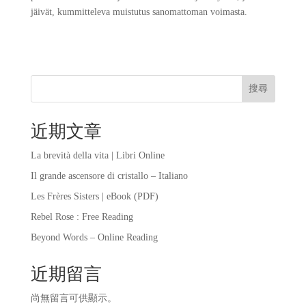
jäivät, kummitteleva muistutus sanomattoman voimasta.
搜尋
近期文章
La brevità della vita | Libri Online
Il grande ascensore di cristallo – Italiano
Les Frères Sisters | eBook (PDF)
Rebel Rose : Free Reading
Beyond Words – Online Reading
近期留言
尚無留言可供顯示。