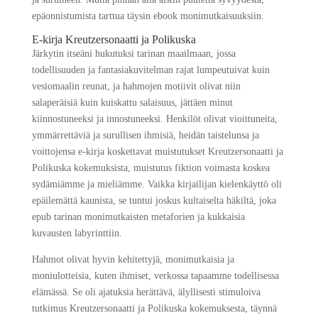
epäonnistumista tarttua täysin ebook monimutkaisuuksiin.
E-kirja Kreutzersonaatti ja Polikuska
Järkytin itseäni hukutuksi tarinan maailmaan, jossa
todellisuuden ja fantasiakuvitelman rajat lumpeutuivat kuin
vesiomaalin reunat, ja hahmojen motiivit olivat niin
salaperäisiä kuin kuiskattu salaisuus, jättäen minut
kiinnostuneeksi ja innostuneeksi. Henkilöt olivat vioittuneita,
ymmärrettäviä ja surullisen ihmisiä, heidän taistelunsa ja
voittojensa e-kirja koskettavat muistutukset Kreutzersonaatti ja
Polikuska kokemuksista, muistutus fiktion voimasta koskea
sydämiämme ja mieliämme. Vaikka kirjailijan kielenkäyttö oli
epäilemättä kaunista, se tuntui joskus kultaiselta häkiltä, joka
epub tarinan monimutkaisten metaforien ja kukkaisia
kuvausten labyrinttiin.
Hahmot olivat hyvin kehitettyjä, monimutkaisia ja
moniulotteisia, kuten ihmiset, verkossa tapaamme todellisessa
elämässä. Se oli ajatuksia herättävä, älyllisesti stimuloiva
tutkimus Kreutzersonaatti ja Polikuska kokemuksesta, täynnä