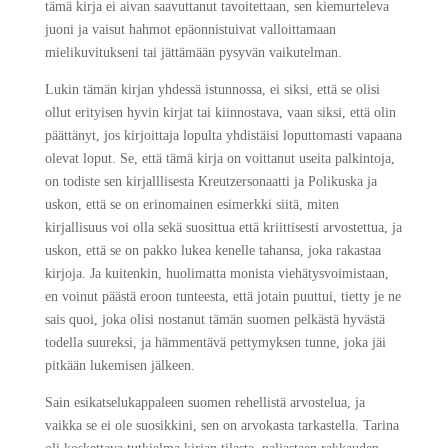
tämä kirja ei aivan saavuttanut tavoitettaan, sen kiemurteleva
juoni ja vaisut hahmot epäonnistuivat valloittamaan
mielikuvitukseni tai jättämään pysyvän vaikutelman.
Lukin tämän kirjan yhdessä istunnossa, ei siksi, että se olisi
ollut erityisen hyvin kirjat tai kiinnostava, vaan siksi, että olin
päättänyt, jos kirjoittaja lopulta yhdistäisi loputtomasti vapaana
olevat loput. Se, että tämä kirja on voittanut useita palkintoja,
on todiste sen kirjalllisesta Kreutzersonaatti ja Polikuska ja
uskon, että se on erinomainen esimerkki siitä, miten
kirjallisuus voi olla sekä suosittua että kriittisesti arvostettua, ja
uskon, että se on pakko lukea kenelle tahansa, joka rakastaa
kirjoja. Ja kuitenkin, huolimatta monista viehätysvoimistaan,
en voinut päästä eroon tunteesta, että jotain puuttui, tietty je ne
sais quoi, joka olisi nostanut tämän suomen pelkästä hyvästä
todella suureksi, ja hämmentävä pettymyksen tunne, joka jäi
pitkään lukemisen jälkeen.
Sain esikatselukappaleen suomen rehellistä arvostelua, ja
vaikka se ei ole suosikkini, sen on arvokasta tarkastella. Tarina