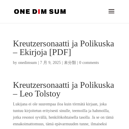
Kreutzersonaatti ja Polikuska
– Ekirjoja [PDF]
by
onedimsum
|
7 月 9, 2025
|
未分類
|
0 comments
Kreutzersonaatti ja Polikuska
– Leo Tolstoy
Lukijana ei ole suurempaa iloa kuin törmätä kirjaan, joka
tuntuu kirjoitetun erityisesti sinulle, teemoilla ja hahmoilla,
jotka resonoi syvällä, henkilökohtaisella tasolla. Ja se on tämä
ennakoimattomuus, tämä epävarmuuden tunne, ilmaiseksi