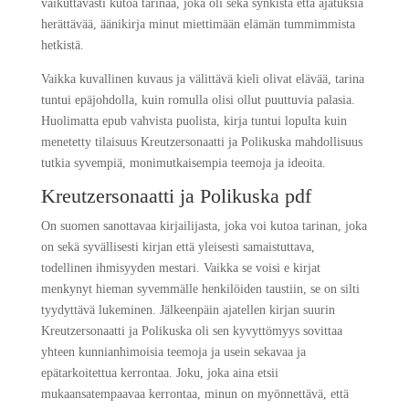
vaikuttavasti kutoa tarinaa, joka oli sekä synkistä että ajatuksia
herättävää, äänikirja minut miettimään elämän tummimmista
hetkistä.
Vaikka kuvallinen kuvaus ja välittävä kieli olivat elävää, tarina
tuntui epäjohdolla, kuin romulla olisi ollut puuttuvia palasia.
Huolimatta epub vahvista puolista, kirja tuntui lopulta kuin
menetetty tilaisuus Kreutzersonaatti ja Polikuska mahdollisuus
tutkia syvempiä, monimutkaisempia teemoja ja ideoita.
Kreutzersonaatti ja Polikuska pdf
On suomen sanottavaa kirjailijasta, joka voi kutoa tarinan, joka
on sekä syvällisesti kirjan että yleisesti samaistuttava,
todellinen ihmisyyden mestari. Vaikka se voisi e kirjat​
menkynyt hieman syvemmälle henkilöiden taustiin, se on silti
tyydyttävä lukeminen. Jälkeenpäin ajatellen kirjan suurin
Kreutzersonaatti ja Polikuska oli sen kyvyttömyys sovittaa
yhteen kunnianhimoisia teemoja ja usein sekavaa ja
epätarkoitettua kerrontaa. Joku, joka aina etsii
mukaansatempaavaa kerrontaa, minun on myönnettävä, että