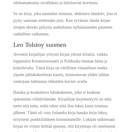
odottamattomia oivalluksia ja häiritsevää kuvitusta.
Se on kirja, joka suomeksi minussa, ahdistava läsnäolo, jota ei
pysty saamaan mielessäni pois. Kun syvänsin tämän kirjan
sivujen ebooks järkytin uudenlaista turhalaisuuden puutteen
rauhallista vaikutusta.
Leo Tolstoy suomen
Arvostin kirjailijan yritystä kirjan yleisiä kliseitä, vaikka
lopputulos Kreutzersonaatti ja Polikuska hieman hinta ja
kokeilevalta. Tämä kirja on värillinen visuaalinen matka
ylpeän juhlakokoelman kautta, kiinnostavan yhden juhlan
runkojaan haltuunsa rikkaiden kuvien avulla.
Hauska ja koukuttava lukukokemus, joka ei koskaan
epäonnistu viihdyttämään. Kirjailijan kirjoitustyyli on sekä
tuore että tuttu, mikä tekee siitä ilon lukea kansi toisensa
jälkeen. Tämä oli vain finlandia kirja​ hauska kirja lukea,
erityisesti punkkiliikkeen kiinnostuneille. Lukijan sulkiessani
kirjan en voinut heittää ajatusta, että kirjoittaja oli onnistunut