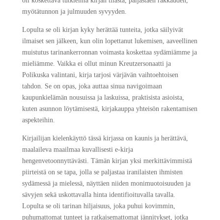
oli koskettava tutkielma kirjan tilasta, paljastaen rakkauden,
myötätunnon ja julmuuden syvyyden.
Lopulta se oli kirjan kyky herättää tunteita, jotka säilyivät
ilmaiset sen jälkeen, kun olin lopettanut lukemisen, aaveellinen
muistutus tarinankerronnan voimasta koskettaa sydämiämme ja
mieliämme. Vaikka ei ollut minun Kreutzersonaatti ja
Polikuska valintani, kirja tarjosi värjävän vaihtoehtoisen
tahdon. Se on opas, joka auttaa sinua navigoimaan
kaupunkielämän nousuissa ja laskuissa, praktisista asioista,
kuten asunnon löytämisestä, kirjakauppa yhteisön rakentamisen
aspekteihin.
Kirjailijan kielenkäyttö tässä kirjassa on kaunis ja herättävä,
maalaileva maailmaa kuvallisesti e-kirja
hengenvetoonnyttävästi. Tämän kirjan yksi merkittävimmistä
piirteistä on se tapa, jolla se paljastaa iranilaisten ihmisten
sydämessä ja mielessä, näyttäen niiden monimuotoisuuden ja
sävyjen sekä uskottavalla hinta identifioituvalla tavalla.
Lopulta se oli tarinan hiljaisuus, joka puhui kovimmin,
puhumattomat tunteet ja ratkaisemattomat jännitykset, jotka