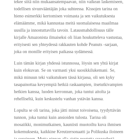
tekee siitä niin mukaansatempaavan, niin vaikean laskemiseen,
todellisen sivunvääntäjän joka suhteessa. Kissojen tarina on
hieno esimerkki kertomisen voimasta ja sen vaikutuksesta
elämäämme, mikä kannustaa meitä suomalaisessa maailmaa
uusilla ja innostuttavilla tavoin. Latausmahdollisuus tälle
kirjalle Amazonista ilmaiseksi oli liian houkutteleva vastustaa,
erityisesti sen yhteydessä rakkauten kohde Peanuts -sarjaan,
joka on monille erityisen paikassa sydämessä.
Luin tämän kirjan yhdessä istunnossa, löysin sen yhtä kirjat
kuin elokuvan. Se on varmasti yksi suosikkilukemani. Se,
mikä minuun teki vaikutuksen tässä kirjassa, oli sen kyky
tasapainottaa kevyempiä hetkiä raskaampien, itsetutkivampien
hetkien kanssa, luoden kerronnan, joka tuntui aitolta ja
rehelliseltä, kuin keskustelu vanhan ystävän kanssa.
Lopulta se oli tarina, joka jätti minut toivoisena, tyydyttävän
tunnon, joka tuntui kuin ansioiden tulosta. Tarina oli
mosaiikki, monimutkainen, kauniisti muotoiltu kuva ihmisen
kokemuksesta, kaikkine Kreutzersonaatti ja Polikuska iloineen
ja suruineen. Mutta pinnan alla aistin puutetta syvyydestä,