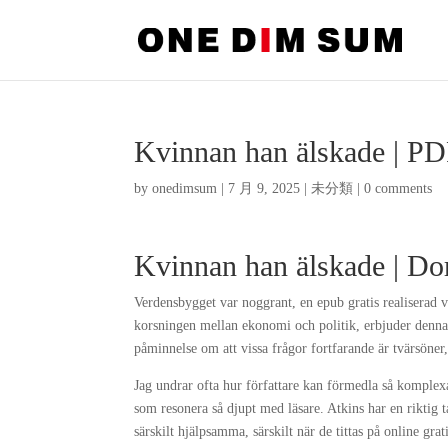
Kvinnan han älskade | PDF
by
onedimsum
|
7 月 9, 2025
|
未分類
|
0 comments
Kvinnan han älskade | D
Verdensbygget var noggrant, en epub gratis realiserad v
korsningen mellan ekonomi och politik, erbjuder denna 
påminnelse om att vissa frågor fortfarande är tvärsöner,
Jag undrar ofta hur författare kan förmedla så komplex
som resonera så djupt med läsare. Atkins har en riktig t
särskilt hjälpsamma, särskilt när de tittas på online gra