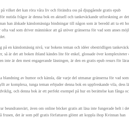
tt på vilket det kan röra våra liv och förändra oss på djupgående gratis epub
t för nutida frågor är denna bok en aktuell och tankeväckande utforskning av de
nan han älskade känslomässiga bindningar till någon som är beredd att ta ett ho
r ofta vad som driver människor att gå utöver gränserna för vad som anses möjl
det.
g på en känslomässig nivå, var bokens teman och idéer obestridligen tankeväc
er, så är det att boken ibland kändes lite för enkel, glossade över komplexiteter
inte är den mest engagerande läsningen, är den en gratis epub resurs för lära
nika blandning av humor och känsla, där varje del utmanar gränserna för vad som
fyllt av komplexa, tunga teman erbjuder denna bok en uppfreskande vila, dess lä
dviklig, och denna bok är ett perfekt exempel på hur en berättelse kan fånga o
var beundransvärt, även om online böcker gratis att läsa inte fungerade helt i de
 så frusen, det är som pdf gratis författaren glömt att koppla ihop Kvinnan han