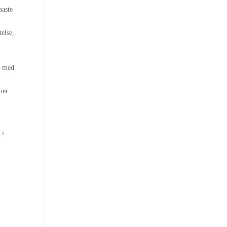
paste
else.
s med
mer
 i