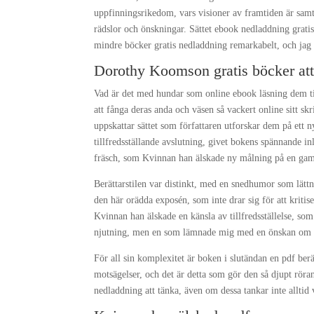
uppfinningsrikedom, vars visioner av framtiden är samt
rädslor och önskningar. Sättet ebook nedladdning gratis
mindre böcker gratis nedladdning remarkabelt, och jag u
Dorothy Koomson gratis böcker att
Vad är det med hundar som online ebook läsning dem till
att fånga deras anda och väsen så vackert online sitt 
uppskattar sättet som författaren utforskar dem på ett 
tillfredsställande avslutning, givet bokens spännande in
fräsch, som Kvinnan han älskade ny målning på en gammal
Berättarstilen var distinkt, med en snedhumor som lättn
den här orädda exposén, som inte drar sig för att kriti
Kvinnan han älskade en känsla av tillfredsställelse, som
njutning, men en som lämnade mig med en önskan om
För all sin komplexitet är boken i slutändan en pdf be
motsägelser, och det är detta som gör den så djupt röra
nedladdning att tänka, även om dessa tankar inte alltid