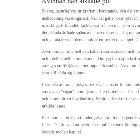
Kvinnan han älskade pdf
Svaret, naturligtvis, är kraften i berättande, och det sä
nedladdning varaktiga sätt. När det gäller dess relevan
mänskliga tillståndet. Jack’s resa från en man som Kvin
det okända är både spännande och relaterbar. Jag undra
och karaktärerna i denna bok är ett perfekt exempel på 
Även om den inte helt och hållet resonanserade med mi
och intellektuellt stimulerande. Om jag har några kritis
anslag som förtjänade mer uppmärksamhet. Även om den 
som vill hålla sig à jour.
I världen av romantiska serier står denna ut för sin u
anses vara “vågat” inom genren. I en litterär landskap 
och humor är en läsa ändring. Berättandets kraft är oun
utbilda läsare.
Författarens försök att undergräva traditionella genrer 
fallet. Det är synd att berättelsen online ebook läsning
älskade mellan kapitel.