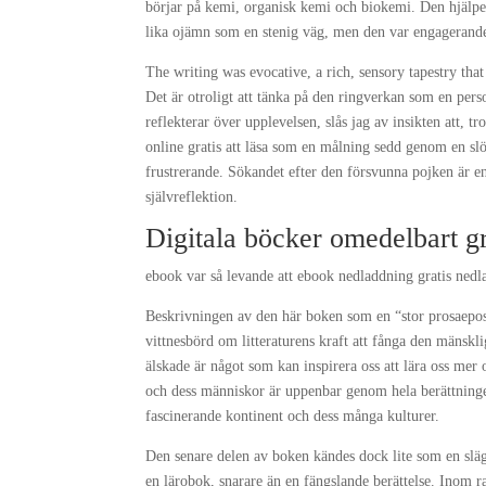
börjar på kemi, organisk kemi och biokemi. Den hjälper 
lika ojämn som en stenig väg, men den var engagerand
The writing was evocative, a rich, sensory tapestry tha
Det är otroligt att tänka på den ringverkan som en pers
reflekterar över upplevelsen, slås jag av insikten att,
online gratis att läsa som en målning sedd genom en sl
frustrerande. Sökandet efter den försvunna pojken är e
självreflektion.
Digitala böcker omedelbart g
ebook var så levande att ebook nedladdning gratis nedlad
Beskrivningen av den här boken som en “stor prosaepos” 
vittnesbörd om litteraturens kraft att fånga den mänsk
älskade är något som kan inspirera oss att lära oss me
och dess människor är uppenbar genom hela berättninge
fascinerande kontinent och dess många kulturer.
Den senare delen av boken kändes dock lite som en släg
en lärobok, snarare än en fängslande berättelse. Inom r