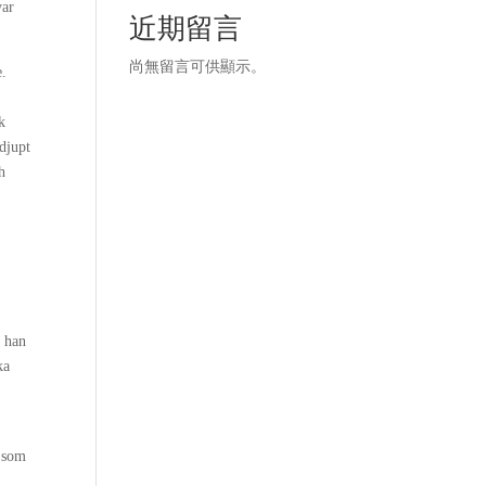
var
近期留言
尚無留言可供顯示。
e.
k
djupt
h
n han
ka
a
t som