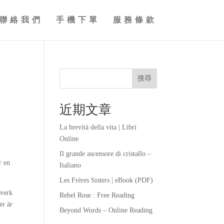
聯絡我們
手機下單
服務條款
搜尋
近期文章
La brevità della vita | Libri
Online
Il grande ascensore di cristallo –
r en
Italiano
Les Frères Sisters | eBook (PDF)
 verk
Rebel Rose : Free Reading
er är
Beyond Words – Online Reading