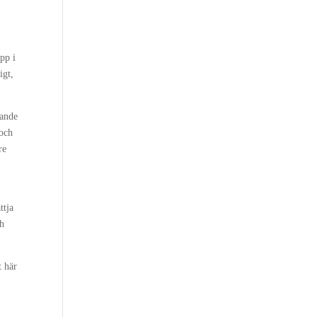
t
pp i
igt,
kande
 och
re
ttja
ch
t här