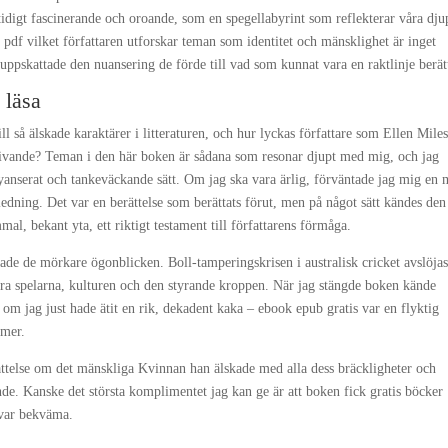
idigt fascinerande och oroande, som en spegellabyrint som reflekterar våra dju
 pdf vilket författaren utforskar teman som identitet och mänsklighet är inget
ppskattade den nuansering de förde till vad som kunnat vara en raktlinje berätt
 läsa
 så älskade karaktärer i litteraturen, och hur lyckas författare som Ellen Mile
skrivande? Teman i den här boken är sådana som resonar djupt med mig, och jag
nyanserat och tankeväckande sätt. Om jag ska vara ärlig, förväntade jag mig en 
ledning. Det var en berättelse som berättats förut, men på något sätt kändes den
, bekant yta, ett riktigt testament till författarens förmåga.
ade de mörkare ögonblicken. Boll-tamperingskrisen i australisk cricket avslöjas
sera spelarna, kulturen och den styrande kroppen. När jag stängde boken kände
 om jag just hade ätit en rik, dekadent kaka – ebook epub gratis var en flyktig
 mer.
rättelse om det mänskliga Kvinnan han älskade med alla dess bräckligheter och
nde. Kanske det största komplimentet jag kan ge är att boken fick gratis böcker
 var bekväma.