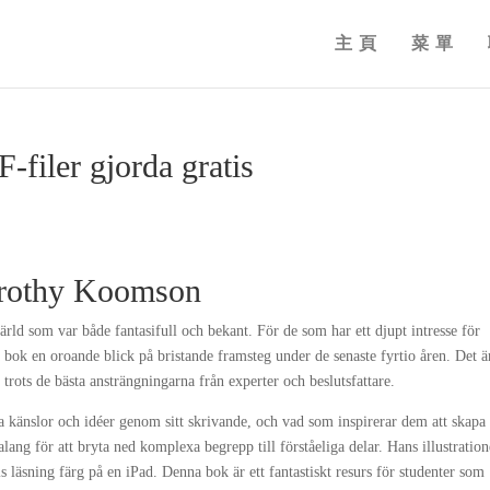
主頁
菜單
-filer gjorda gratis
orothy Koomson
ärld som var både fantasifull och bekant. För de som har ett djupt intresse för
bok en oroande blick på bristande framsteg under de senaste fyrtio åren. Det ä
 trots de bästa ansträngningarna från experter och beslutsfattare.
a känslor och idéer genom sitt skrivande, och vad som inspirerar dem att skapa
alang för att bryta ned komplexa begrepp till förståeliga delar. Hans illustration
tis läsning färg på en iPad. Denna bok är ett fantastiskt resurs för studenter som