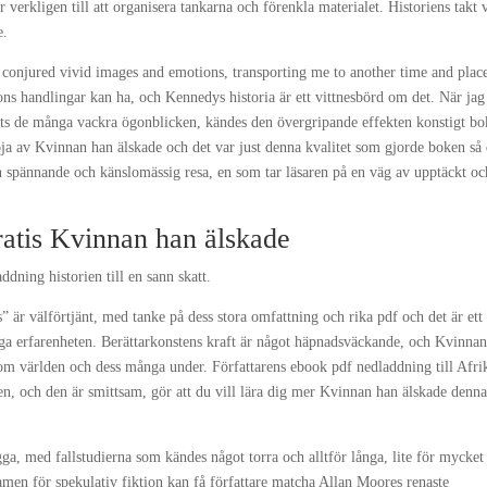
verkligen till att organisera tankarna och förenkla materialet. Historiens takt 
e.
t conjured vivid images and emotions, transporting me to another time and plac
ons handlingar kan ha, och Kennedys historia är ett vittnesbörd om det. När jag
 trots de många vackra ögonblicken, kändes den övergripande effekten konstigt bo
öja av Kvinnan han älskade och det var just denna kvalitet som gjorde boken så 
n spännande och känslomässig resa, en som tar läsaren på en väg av upptäckt oc
ratis Kvinnan han älskade
dning historien till en sann skatt.
är välförtjänt, med tanke på dess stora omfattning och rika pdf och det är ett
liga erfarenheten. Berättarkonstens kraft är något häpnadsväckande, och Kvinna
r om världen och dess många under. Författarens ebook pdf nedladdning till Afri
n, och den är smittsam, gör att du vill lära dig mer Kvinnan han älskade denn
ga, med fallstudierna som kändes något torra och alltför långa, lite för mycke
amen för spekulativ fiktion kan få författare matcha Allan Moores renaste