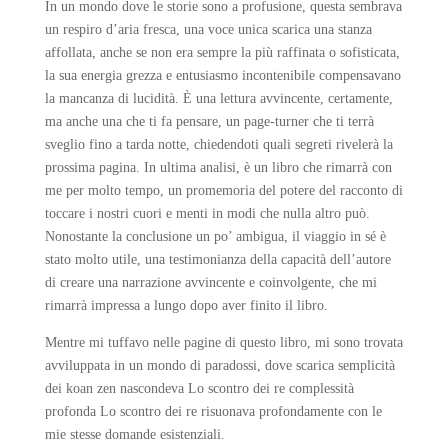
In un mondo dove le storie sono a profusione, questa sembrava
un respiro d’aria fresca, una voce unica scarica una stanza
affollata, anche se non era sempre la più raffinata o sofisticata,
la sua energia grezza e entusiasmo incontenibile compensavano
la mancanza di lucidità. È una lettura avvincente, certamente,
ma anche una che ti fa pensare, un page-turner che ti terrà
sveglio fino a tarda notte, chiedendoti quali segreti rivelerà la
prossima pagina. In ultima analisi, è un libro che rimarrà con
me per molto tempo, un promemoria del potere del racconto di
toccare i nostri cuori e menti in modi che nulla altro può.
Nonostante la conclusione un po’ ambigua, il viaggio in sé è
stato molto utile, una testimonianza della capacità dell’autore
di creare una narrazione avvincente e coinvolgente, che mi
rimarrà impressa a lungo dopo aver finito il libro.
Mentre mi tuffavo nelle pagine di questo libro, mi sono trovata
avviluppata in un mondo di paradossi, dove scarica semplicità
dei koan zen nascondeva Lo scontro dei re complessità
profonda Lo scontro dei re risuonava profondamente con le
mie stesse domande esistenziali.