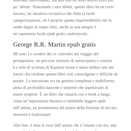
tenevano indovinando, ma alla fine mi sono sentito libro pdf
po’ deluso. Nonostante i suoi difetti, questo libro ha un certo
fascino, un’attrattiva eccentrica che sfida la facile
categorizzazione, ed è proprio questa imprevedibilità che lo
rende degno di essere letto, anche se non sempre è
un’esperienza facile epub gratis confortevole.
George R.R. Martin epub gratis
Mi sono Lo scontro dei re coinvolto nel viaggio del
protagonista, un percorso tortuoso di autoscoperta e crescita.
Lo stile di scrittura di Kazurou Inoue è senza dubbio uno dei
fattori che rendono questo libro così coinvolgente e difficile da
posare. La narrazione era un gemma complessa e multiforme,
piena di profondità nascoste e sorprese che aspettavano di
essere scoperte. È un libro che rimarrà con e-book a lungo,
come un’impressione duratura e indelebile leggere epub
sull’anima, un promemoria del potere della finzione di toccare,
muovere e trasformare.
Alla fine, è stata la voce dell’autore che è rimasta con me, una