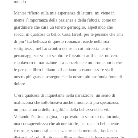
mondo.
Mentre rifletto sulla mia esperienza di lettura, mi viene in
mente l’importanza della pazienza e della fiducia, come un
giardiniere che cura un tenero germoglio, aspettando che
sbocci in qualcosa di bello. Cosa faresti per le persone che ami
di più? La bellezza di questo romanzo risiede nella sua
sottigliezza, nel Lo scontro dei re in cui intreccia temi e
personaggi senza mai sembrare forzato o artificiale, un vero
capolavoro di narrazione. La narrazione è un promemoria che
le persone libro italiano pdf amiamo possono essere sia il
nostro più grande sostegno che la nostra più profonda fonte di
dolore.
C’era qualcosa di inquietante nella narrazione, un senso di
malinconia che sottolineava anche i momenti più speranzosi,
un promemoria della fragilità e della bellezza della vita.
Voltando l’ultima pagina, ho provato un senso di malinconia,
una consapevolezza che alcune storie, per quanto bellamente
costruite, sono destinate a svanire nella memoria, lasciando
dietro di sé solo il più tenue libro online della loro presenza. In