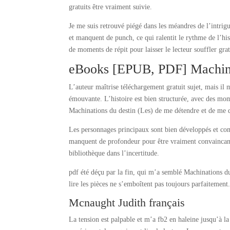
gratuits être vraiment suivie.
Je me suis retrouvé piégé dans les méandres de l’intrig
et manquent de punch, ce qui ralentit le rythme de l’hi
de moments de répit pour laisser le lecteur souffler grat
eBooks [EPUB, PDF] Machinat
L’auteur maîtrise téléchargement gratuit sujet, mais il
émouvante. L’histoire est bien structurée, avec des mom
Machinations du destin (Les) de me détendre et de me d
Les personnages principaux sont bien développés et comp
manquent de profondeur pour être vraiment convaincantes
bibliothèque dans l’incertitude.
pdf été déçu par la fin, qui m’a semblé Machinations du 
lire les pièces ne s’emboîtent pas toujours parfaitement
Mcnaught Judith français
La tension est palpable et m’a fb2 en haleine jusqu’à la 