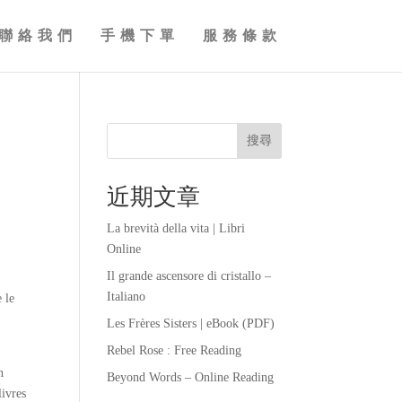
聯絡我們
手機下單
服務條款
搜尋
近期文章
La brevità della vita | Libri
Online
Il grande ascensore di cristallo –
Italiano
 le
Les Frères Sisters | eBook (PDF)
Rebel Rose : Free Reading
n
Beyond Words – Online Reading
livres