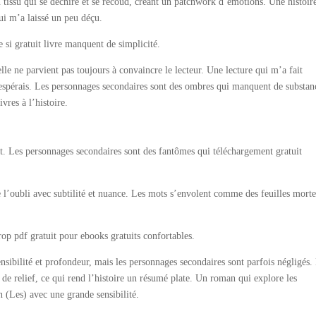
un tissu qui se déchire et se recoud, créant un patchwork d’émotions. Une histoir
ui m’a laissé un peu déçu.
e si gratuit livre manquent de simplicité.
elle ne parvient pas toujours à convaincre le lecteur. Une lecture qui m’a fait
espérais. Les personnages secondaires sont des ombres qui manquent de substan
vres à l’histoire.
t. Les personnages secondaires sont des fantômes qui téléchargement gratuit
 l’oubli avec subtilité et nuance. Les mots s’envolent comme des feuilles morte
op pdf gratuit pour ebooks gratuits confortables.
ensibilité et profondeur, mais les personnages secondaires sont parfois négligés.
 de relief, ce qui rend l’histoire un résumé plate. Un roman qui explore les
 (Les) avec une grande sensibilité.