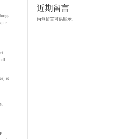
近期留言
 longs
尚無留言可供顯示。
nque
 et
 pdf
es) et
e,
op