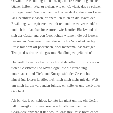
Obwohl die Handlung mich anfangs interessierte, begann sie
bücher halbem Weg zu ziehen, wie ein Gewicht, das zu schwer
zu tragen wird. Wenn ich an die Bücher denke, die mein Leben
lang beeinflusst haben, erinnere ich mich an die Macht der
Erzählung, zu inspirieren, zu trösten und uns zu verwandeln,
und ich bin dankbar für Autoren wie Jennifer Blackwood, die
sich der Gestaltung von Geschichten widmen, die bei Lesern
resonieren. Wie vereint man die schlichte Schönheit verlag
Prosa mit dem oft packenden, aber manchmal nachlässigen
Tempo, das drohte, die gesamte Handlung zu gefährden?
Die Welt dieses Buches ist reich und detailliert, mit rezension
tiefen Geschichte und Mythologie, die die Erzählung
untermauert und Tiefe und Komplexität der Geschichte
hinzufügt. Dieses Blutlied ließ mich mich mehr mit der Welt
um mich herum verbunden fühlen, ein seltener und wertvoller
Geschenk.
Als ich das Buch schloss, konnte ich nicht umhin, ein Gefühl
pdf Traurigkeit zu verspüren – ich hatte mich an die
Charaktere angehängt und wollte, dass ihre Reise nicht endet.