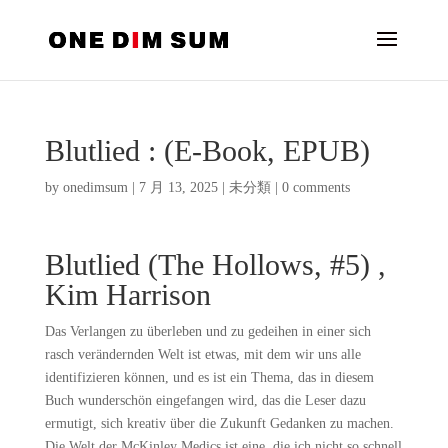
Blutlied : (E-Book, EPUB)
by
onedimsum
|
7 月 13, 2025
|
未分類
|
0 comments
Blutlied (The Hollows, #5) ,
Kim Harrison
Das Verlangen zu überleben und zu gedeihen in einer sich
rasch verändernden Welt ist etwas, mit dem wir uns alle
identifizieren können, und es ist ein Thema, das in diesem
Buch wunderschön eingefangen wird, das die Leser dazu
ermutigt, sich kreativ über die Zukunft Gedanken zu machen.
Die Welt der McKinley Medics ist eine, die ich nicht so schnell