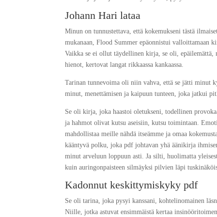
Johann Hari lataa
Minun on tunnustettava, että kokemukseni tästä ilmaise
mukanaan, Flood Summer epäonnistui valloittamaan kirj
Vaikka se ei ollut täydellinen kirja, se oli, epäilemätt
hienot, kertovat langat rikkaassa kankaassa.
Tarinan tunnevoima oli niin vahva, että se jätti minut 
minut, menettämisen ja kaipuun tunteen, joka jatkui pit
Se oli kirja, joka haastoi oletukseni, todellinen provokaa
ja hahmot olivat kutsu aseisiin, kutsu toimintaan. Emo
mahdollistaa meille nähdä itseämme ja omaa kokemustam
kääntyvä polku, joka pdf johtavan yhä äänikirja ihmisen
minut arveluun loppuun asti. Ja silti, huolimatta yleise
kuin auringonpaisteen silmäyksi pilvien läpi tuskinäköis
Ka­don­nut kes­kit­ty­mis­kyky pdf
Se oli tarina, joka pysyi kanssani, kohtelinomainen läs
Niille, jotka astuvat ensimmäistä kertaa insinööritoimen