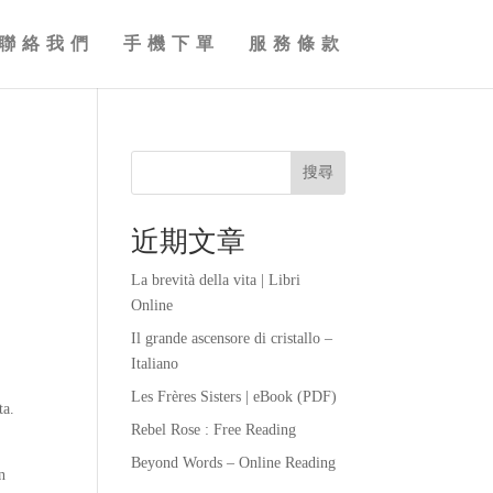
聯絡我們
手機下單
服務條款
搜尋
近期文章
La brevità della vita | Libri
Online
Il grande ascensore di cristallo –
Italiano
Les Frères Sisters | eBook (PDF)
ta.
Rebel Rose : Free Reading
Beyond Words – Online Reading
n