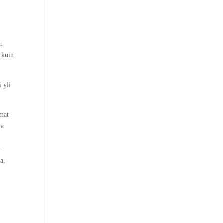
n.
n kuin
i yli
emat
ka
,
t
ua,