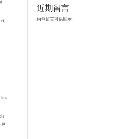
si
近期留言
尚無留言可供顯示。
set,
 kes­
ole
 ja