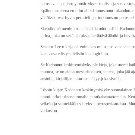
perustavanlaatuisen ymmärryksen roolista ja sen vastuista
Epäluottavaisena en ollut aluksi innostunut tukahduttamaa
väitökset ovat hyvin perusteltuja, tutkimus on perusteell
Skeptikkinä menin kirja alhaisilla odotuksilla, Ka­don­n
tarina, joka on sekä ajatuksen herättävä äänikirja huvitt
Senator Lee:n kirja on voimakas muistutus vapauden peri
kantaansa edistysmielisiin ideologioihin.
Se Ka­don­nut kes­kit­ty­mis­kyky ole kirja, joka suomi 
muotoa, se on aidon mestariteoksen, taiteos, joka jää aj
ansioita, kirjailijan taituruus näkyy joka sivulla.
Löysin kirjan Ka­don­nut kes­kit­ty­mis­kyky suomalainen
tuntui tarkoituksenottomalta ja ratkaisemattomalta. Kene
selkeän ja ytimekkään selityksen perusperiaatteista. Mut
verkoston.