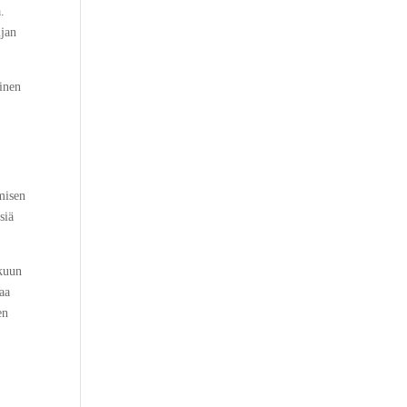
.
ijan
ainen
omisen
siä
tkuun
oaa
en