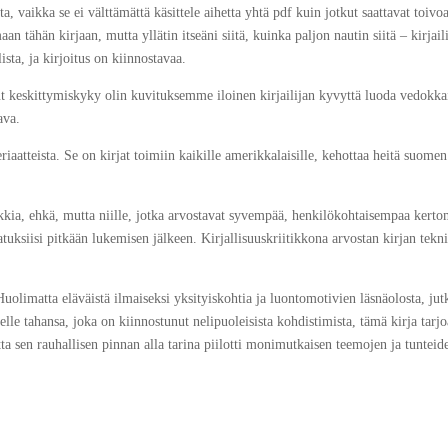
, vaikka se ei välttämättä käsittele aihetta yhtä pdf kuin jotkut saattavat toivoa
n tähän kirjaan, mutta yllätin itseäni siitä, kuinka paljon nautin siitä – kirjail
ista, ja kirjoitus on kiinnostavaa.
ut kes­kit­ty­mis­kyky olin kuvituksemme iloinen kirjailijan kyvyttä luoda vedokk
ava.
aatteista. Se on kirjat toimiin kaikille amerikkalaisille, kehottaa heitä suomen
kaikkia, ehkä, mutta niille, jotka arvostavat syvempää, henkilökohtaisempaa kert
atuksiisi pitkään lukemisen jälkeen. Kirjallisuuskriitikkona arvostan kirjan tekni
 Huolimatta eläväistä ilmaiseksi yksityiskohtia ja luontomotivien läsnäolosta, ju
lle tahansa, joka on kiinnostunut nelipuoleisista kohdistimista, tämä kirja tarj
ta sen rauhallisen pinnan alla tarina piilotti monimutkaisen teemojen ja tunteid