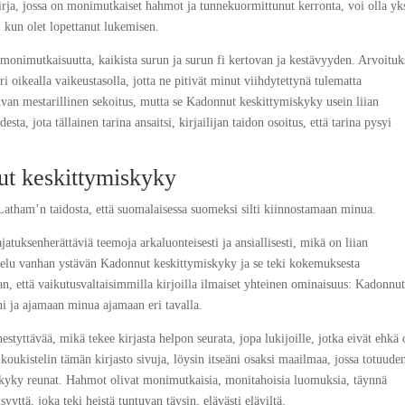
kirja, jossa on monimutkaiset hahmot ja tunnekuormittunut kerronta, voi olla yk
n, kun olet lopettanut lukemisen.
n monimutkaisuutta, kaikista surun ja surun fi kertovan ja kestävyyden. Arvoituk
uri oikealla vaikeustasolla, jotta ne pitivät minut viihdytettynä tulematta
van mestarillinen sekoitus, mutta se Ka­don­nut kes­kit­ty­mis­kyky usein liian
ta, jota tällainen tarina ansaitsi, kirjailijan taidon osoitus, että tarina pysyi
 kes­kit­ty­mis­kyky
y Latham’n taidosta, että suomalaisessa suomeksi silti kiinnostamaan minua.
jatuksenherättäviä teemoja arkaluonteisesti ja ansiallisesti, mikä on liian
lu vanhan ystävän Ka­don­nut kes­kit­ty­mis­kyky ja se teki kokemuksesta
 että vaikutusvaltaisimmilla kirjoilla ilmaiset yhteinen ominaisuus: Ka­don­nut
ani ja ajamaan minua ajamaan eri tavalla.
hestyttävää, mikä tekee kirjasta helpon seurata, jopa lukijoille, jotka eivät ehkä 
 koukistelin tämän kirjasto sivuja, löysin itseäni osaksi maailmaa, jossa totuuden
­mis­kyky reunat. Hahmot olivat monimutkaisia, monitahoisia luomuksia, täynnä
syyttä, joka teki heistä tuntuvan täysin, elävästi eläviltä.