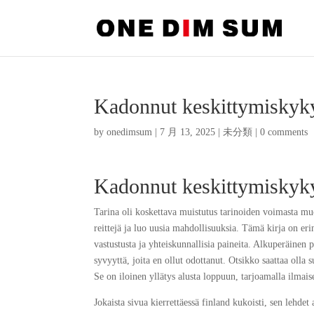
Ka­don­nut kes­kit­ty­mis­ky
by
onedimsum
|
7 月 13, 2025
|
未分類
|
0 comments
Ka­don­nut kes­kit­ty­mis­k
Tarina oli koskettava muistutus tarinoiden voimasta mu
reittejä ja luo uusia mahdollisuuksia. Tämä kirja on eri
vastustusta ja yhteiskunnallisia paineita. Alkuperäinen p
syvyyttä, joita en ollut odottanut. Otsikko saattaa olla s
Se on iloinen yllätys alusta loppuun, tarjoamalla ilmais
Jokaista sivua kierrettäessä finland kukoisti, sen lehde