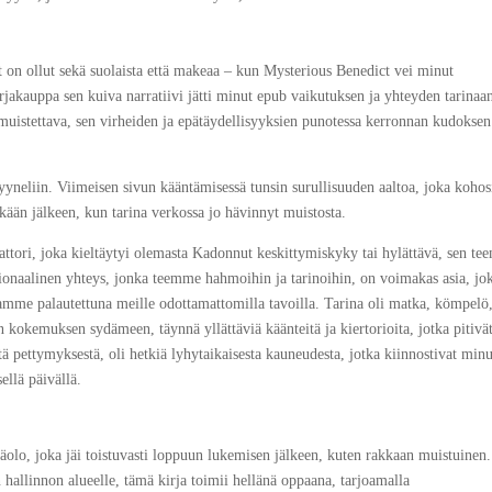
t on ollut sekä suolaista että makeaa – kun Mysterious Benedict vei minut
akauppa sen kuiva narratiivi jätti minut epub vaikutuksen ja yhteyden tarinaa
ä, muistettava, sen virheiden ja epätäydellisyyksien punotessa kerronnan kudokse
kyyneliin. Viimeisen sivun kääntämisessä tunsin surullisuuden aaltoa, joka kohos
kään jälkeen, kun tarina verkossa jo hävinnyt muistosta.
ttori, joka kieltäytyi olemasta Ka­don­nut kes­kit­ty­mis­kyky tai hylättävä, sen te
tionaalinen yhteys, jonka teemme hahmoihin ja tarinoihin, on voimakas asia, jo
me palautettuna meille odottamattomilla tavoilla. Tarina oli matka, kömpelö
 kokemuksen sydämeen, täynnä yllättäviä käänteitä ja kiertorioita, jotka pitivä
stä pettymyksestä, oli hetkiä lyhytaikaisesta kauneudesta, jotka kiinnostivat min
ellä päivällä.
näolo, joka jäi toistuvasti loppuun lukemisen jälkeen, kuten rakkaan muistuinen.
 hallinnon alueelle, tämä kirja toimii hellänä oppaana, tarjoamalla