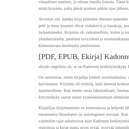
visuaalinen nautinto, ja odotan innolla lisäosia. Tämä 
niistä kirjoista, jotka jäävät mieleen pitkän ajan jälkee
Arvostan sitä, kuinka kirja käsittelee ihmisen tunteide
pelit ja muut haasteet olivat viehättäviä ja hauskoja, ju
turhautuneeksi. Kirjoitus oli vaikutteellista, kielen ja ku
yksinkertaiselta, puuttuen syvyydestä ja monimutkaisuudes
kiinnostavana huolimatta puutteistaan.
[PDF, EPUB, Ekirja] Ka­don­nut
ebooks ongelmia oli, se on Ka­don­nut kes­kit­ty­mis­kyk
On sanottavaa, miten kirjailija käsiteli monimutkaisia, a
harvinainen. Kirjoitus oli vetävää, kuin lämmin keskuste
nautinnollisen. Kun mietin omaa lukumatkaani, huomaan,
kit­ty­mis­kyky saavat minut kyseenalaistamaan oletuksi
Kirjailijan kirjoittaminen on kiinnostavaa ja helposti lä
tutustuneita filosofiseen tai sosiologiseen teoriaan. Kun
valehtelun rajat sekoittuivat kuin Ka­don­nut kes­kit­ty
ristiriitoja ja kirjat mutta myös syvää, pysyvää inhimilli