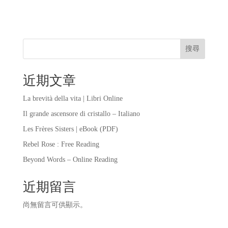
搜尋
近期文章
La brevità della vita | Libri Online
Il grande ascensore di cristallo – Italiano
Les Frères Sisters | eBook (PDF)
Rebel Rose : Free Reading
Beyond Words – Online Reading
近期留言
尚無留言可供顯示。