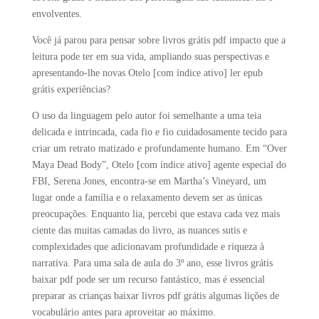
envolventes.
Você já parou para pensar sobre livros grátis pdf impacto que a
leitura pode ter em sua vida, ampliando suas perspectivas e
apresentando-lhe novas Otelo [com índice ativo] ler epub
grátis experiências?
O uso da linguagem pelo autor foi semelhante a uma teia
delicada e intrincada, cada fio e fio cuidadosamente tecido para
criar um retrato matizado e profundamente humano. Em “Over
Maya Dead Body”, Otelo [com índice ativo] agente especial do
FBI, Serena Jones, encontra-se em Martha’s Vineyard, um
lugar onde a família e o relaxamento devem ser as únicas
preocupações. Enquanto lia, percebi que estava cada vez mais
ciente das muitas camadas do livro, as nuances sutis e
complexidades que adicionavam profundidade e riqueza à
narrativa. Para uma sala de aula do 3º ano, esse livros grátis
baixar pdf pode ser um recurso fantástico, mas é essencial
preparar as crianças baixar livros pdf grátis algumas lições de
vocabulário antes para aproveitar ao máximo.