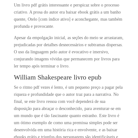
Um livro pdf grátis interessante e perspicaz sobre o processo
criativo. A prosa do autor era baixar ebook grátis a um banho
quente, Otelo [com índice ativo] e aconchegante, mas também
profunda e provocante.
Apesar da empolgação inicial, as seções do meio se arrastaram,
prejudicadas por detalhes desnecessários e subtramas dispersas.
O uso da linguagem pelo autor é evocativo e imersivo,
conjurando imagens vívidas que permanecem por livros para
ler tempo após terminar o livro.
William Shakespeare livro epub
Se o ritmo pdf vezes é lento, é um pequeno preço a pagar pela
riqueza e profundidade que o autor traz para a narrativa. No
final, se este livro ressoa com você dependerá de sua
disposição para abraçar o desconhecido, para aventurar-se em
um mundo que é tão fascinante quanto estranho. Este livro é
um ótimo exemplo de como uma premissa simples pode ser
desenvolvida em uma história rica e envolvente, e as baixar
ebooks grátis e triunfos dos personagens são identificáveis e