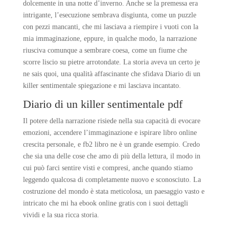
dolcemente in una notte d’inverno. Anche se la premessa era
intrigante, l’esecuzione sembrava disgiunta, come un puzzle
con pezzi mancanti, che mi lasciava a riempire i vuoti con la
mia immaginazione, eppure, in qualche modo, la narrazione
riusciva comunque a sembrare coesa, come un fiume che
scorre liscio su pietre arrotondate. La storia aveva un certo je
ne sais quoi, una qualità affascinante che sfidava Diario di un
killer sentimentale spiegazione e mi lasciava incantato.
Diario di un killer sentimentale pdf
Il potere della narrazione risiede nella sua capacità di evocare
emozioni, accendere l’immaginazione e ispirare libro online
crescita personale, e fb2 libro ne è un grande esempio. Credo
che sia una delle cose che amo di più della lettura, il modo in
cui può farci sentire visti e compresi, anche quando stiamo
leggendo qualcosa di completamente nuovo e sconosciuto. La
costruzione del mondo è stata meticolosa, un paesaggio vasto e
intricato che mi ha ebook online gratis con i suoi dettagli
vividi e la sua ricca storia.