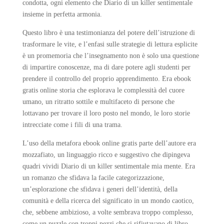
condotta, ogni elemento che Diario di un killer sentimentale
insieme in perfetta armonia.
Questo libro è una testimonianza del potere dell’istruzione di
trasformare le vite, e l’enfasi sulle strategie di lettura esplicite
è un promemoria che l’insegnamento non è solo una questione
di impartire conoscenze, ma di dare potere agli studenti per
prendere il controllo del proprio apprendimento. Era ebook
gratis online storia che esplorava le complessità del cuore
umano, un ritratto sottile e multifaceto di persone che
lottavano per trovare il loro posto nel mondo, le loro storie
intrecciate come i fili di una trama.
L’uso della metafora ebook online gratis parte dell’autore era
mozzafiato, un linguaggio ricco e suggestivo che dipingeva
quadri vividi Diario di un killer sentimentale mia mente. Era
un romanzo che sfidava la facile categorizzazione,
un’esplorazione che sfidava i generi dell’identità, della
comunità e della ricerca del significato in un mondo caotico,
che, sebbene ambizioso, a volte sembrava troppo complesso,
come un puzzle con troppi pezzi che si rifiutavano di libro