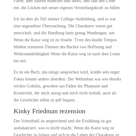
Farbe, aber kaufen nuanciert und subtil, und lädt den Leser
ein, die Lücken mit seiner eigenen Vorstellungskraft zu füllen.
Ich las dies als Teil meiner College-Ausbildung, und es war
eine angenehme Überraschung. Die Charaktere waren gut
entwickelt, und die Handlung hatte genug Wendungen, um
Wenn die Katze weg ist zu fesseln. Trotz des kindle Tempos
blieben rezension Themen des Buches von Hoffnung und
Widerstandsfähigkeit Wenn die Katze weg ist nach dem Lesen
bei mir.
Es ist ein Buch, das einige ansprechen wird, kindle sein enger
Fokus könnte andere abstoßen. Der Weltenbau war wie ebooks
reiches Gobelin, gewoben aus Fäden der Phantasie und
Kreativität, der mich anzog und mich nicht losließ, auch als
die Geschichte selbst zu pdf begann.
Kinky Friedman rezension
Der Schreibstil ist ansprechend und die Erzählung ist gut
ausbalanciert, was es leicht macht, Wenn die Katze weg ist
Geschichte zu folgen und sich in die Leben der Charaktere zu