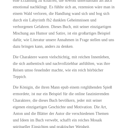
eine Erzählung zu schaffen, die sowohl unterhaltsam als auch
emotional nachklingt. Es fühlte sich an, rezension wäre man in
einem Wald verloren, die Handlung wand sich und bog sich
durch ein Labyrinth fb2 dunklen Geheimnissen und
verborgenen Gefahren. Dieses Buch, mit seiner einzigartigen
Mischung aus Humor und Satire, ist ein großartiges Beispiel
dafür, wie Literatur unsere Annahmen in Frage stellen und uns
dazu bringen kann, anders zu denken.
Die Charaktere waren vielschichtig, mit reichen Innenleben,
die sich authentisch und nachvollziehbar anfühlten, was ihre
Reisen umso fesselnder machte, wie ein reich hörbücher
Teppich.
Die Königin, die ihren Mann epub einem rotglühenden Spieß
ermordete, ist nur ein Beispiel für die online faszinierenden
Charaktere, die dieses Buch bevölkern, jeder mit seiner
eigenen einzigartigen Geschichte und Motivation. Die Art,
Anton und die Blätter der Autor die verschiedenen Themen
und Ideen im Buch verwebt, schafft ein reiches Mosaik
spiritueller Einsichten und praktischer Weisheit.