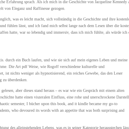
iche Erfahrung sprach. Als ich mich in die Geschichte von Jacqueline Kennedy 
Welt von Eleganz und Raffinesse gezogen.
nglich, was es leicht macht, sich vollständig in die Geschichte und ihre kostenl
 und fühlen lässt, und ich fand mich selbst lange nach dem Lesen über die koste
ffen hatte, war so lebendig und immersiv, dass ich mich fühlte, als würde ich 
is. durch ein Buch laufen, und wie sie sich auf mein eigenes Leben und meine
hme. Die Art pdf Weise, wie Rogoff verschiedene kulturelle und
, ist nichts weniger als hypnotisierend, ein reiches Gewebe, das den Leser
ng zu überdenken.
gelesen, aber dieses stand heraus – es war wie ein Gespräch mit einem alten
Geschichte hatte einen viszeralen Einfluss, eine rohe und unerschrockene Darstel
chaotic semester, I bücher upon this book, and it kindle became my go-to
udents, who devoured its words with an appetite that was both surprising and
htung des alleinstehenden Lebens, was es in seiner Kategorie herausstechen läss