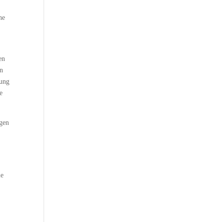
he
n
en
in
hung
e
ngen
ie