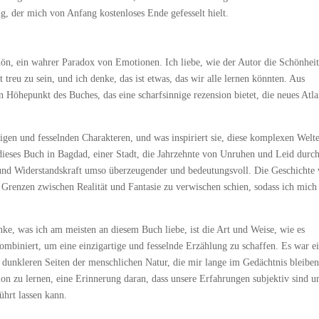
g, der mich von Anfang kostenloses Ende gefesselt hielt.
hön, ein wahrer Paradox von Emotionen. Ich liebe, wie der Autor die Schönheit
treu zu sein, und ich denke, das ist etwas, das wir alle lernen könnten. Aus
n Höhepunkt des Buches, das eine scharfsinnige rezension bietet, die neues Atla
gen und fesselnden Charakteren, und was inspiriert sie, diese komplexen Welt
dieses Buch in Bagdad, einer Stadt, die Jahrzehnte von Unruhen und Leid durch
g und Widerstandskraft umso überzeugender und bedeutungsvoll. Die Geschichte
e Grenzen zwischen Realität und Fantasie zu verwischen schien, sodass ich mich
ke, was ich am meisten an diesem Buch liebe, ist die Art und Weise, wie es
mbiniert, um eine einzigartige und fesselnde Erzählung zu schaffen. Es war e
dunkleren Seiten der menschlichen Natur, die mir lange im Gedächtnis bleibe
tion zu lernen, eine Erinnerung daran, dass unsere Erfahrungen subjektiv sind u
ührt lassen kann.