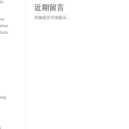
als
近期留言
尚無留言可供顯示。
ose
nlose
darin
lung
t.