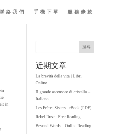
聯絡我們
手機下單
服務條款
搜尋
近期文章
La brevità della vita | Libri
Online
ein
Il grande ascensore di cristallo –
die
Italiano
lt in
Les Frères Sisters | eBook (PDF)
Rebel Rose : Free Reading
Beyond Words – Online Reading
e