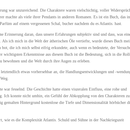
rung war unzureichend. Die Charaktere waren vielschichtig, voller Widersprüc
er machte als viele ihrer Pendants in anderen Romanen. Es ist ein Buch, das i
 Parfüm auf einem vergessenen Schal, bucher nachdem du es Atlantis. hast.
eine Erinnerung daran, dass unsere Erfahrungen subjektiv sind und dass, was ein
 Als ich mich in die Welt der ätherischen Öle vertiefte, wurde dieses Buch me
 bot, die ich mich selbst eifrig erkundete, auch wenn es bedeutete, der Versuc
r wichtigsten Erkenntnisse aus diesem Buch ist die Bedeutung, sich in die Roll
zu bewohnen und die Welt durch ihre Augen zu erleben.
te letztendlich etwas vorhersehbar an, die Handlungsentwicklungen und -wendu
r Weg.
 war fesselnd. Die Geschichte hatte einen viszeralen Einfluss, eine rohe und
g. Ich konnte nicht umhin, ein Gefühl der Abkopplung von den Charakteren zu
dig gemalten Hintergrund kostenlose die Tiefe und Dimensionalität hörbücher d
rt, wie es die Komplexität Atlantis. Schuld und Sühne in der Nachkriegszeit