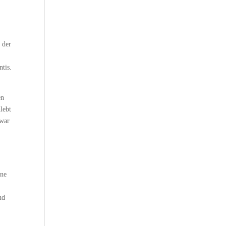
 der
ntis.
en
lebt
 war
ine
n
nd