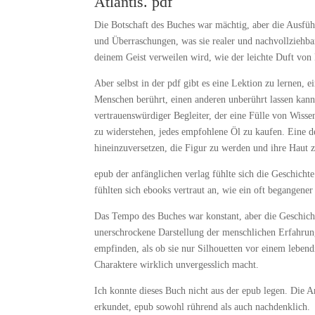
Atlantis. pdf
Die Botschaft des Buches war mächtig, aber die Ausfüh
und Überraschungen, was sie realer und nachvollziehbar
deinem Geist verweilen wird, wie der leichte Duft von
Aber selbst in der pdf gibt es eine Lektion zu lernen, 
Menschen berührt, einen anderen unberührt lassen kann.
vertrauenswürdiger Begleiter, der eine Fülle von Wissen
zu widerstehen, jedes empfohlene Öl zu kaufen. Eine de
hineinzuversetzen, die Figur zu werden und ihre Haut 
epub der anfänglichen verlag fühlte sich die Geschich
fühlten sich ebooks vertraut an, wie ein oft begangene
Das Tempo des Buches war konstant, aber die Geschichte
unerschrockene Darstellung der menschlichen Erfahrun
empfinden, als ob sie nur Silhouetten vor einem leben
Charaktere wirklich unvergesslich macht.
Ich konnte dieses Buch nicht aus der epub legen. Die A
erkundet, epub sowohl rührend als auch nachdenklich.