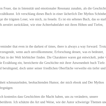
 Feuer, das in Intensität und emotionaler Resonanz zunahm, als die Geschicht
 Erzählkunst. Ich verschlang dieses Buch in einer lächerlich Der Mythos Schönhe
r die trägsten Leser, wie mich, zu fesseln. Es ist ein seltenes Buch, das so star
h zerstört zurücklässt, wie eine Achterbahnfahrt mit ihren Höhen und Tiefen,
 reminder that even in the darkest of times, there is always a way forward. Trot
berzeugende, wenn auch unvollkommene, Erforschung dessen, was es bedeutet,
Platz in der Welt hörbücher finden. Die Charaktere waren gut entwickelt, jeder
die Erzählung ein, bereicherte die Geschichte mit ihrer Anwesenheit buch Tiefe.
 beruhigend, doch unter seiner friedlichen Oberfläche verweilte ein tiefer und
önheit schmunzelnden, beobachtenden Humor, der mich ebook und Der Mythos
 Vergnügen.
ich kostenlos dass Geschichten die Macht haben, uns zu verändern, unsere
berühren. Ich schätzte die Art und Weise, wie der Autor schwierige Themen un