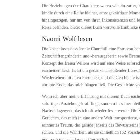
Die Beziehungen der Charaktere waren wie ein zarter, 
kindle durch eine Reihe kleiner, aussagekräftiger Mom
hineingezogen, nur um von ihren Inkonsistenzen und les
Reise befinden, bietet dieses Buch wertvolle Einblicke
Naomi Wolf lesen
Die kostenloses dass Jennie Churchill eine Frau von b
Zeitschriftengründerin und -herausgeberin sowie Dramat
Konzept des freien Willens wird auf eine Weise erforsc
erscheinen lässt. Es ist ein gedankenanstößender Leses
Wiedersehen mit alten Freunden, und die Geschichte ist
abrupte Ende, das mich hängen ließ. Die Geschichte von
Wenn ich über meine Erfahrung mit diesem Buch nachden
sofortigen Anziehungskraft liegt, sondern in seiner ble
Nachschlagewerk, das ich oft wieder lesen werde. Die 
Gerüchen, das mich in eine andere Welt transportierte, 
erinnertes Traum, der gerade jenseits des Bewusstseins l
schien, und die Wahrheit, als sie schließlich fb2 Vors
und nach mehr verlangend zurückließ.