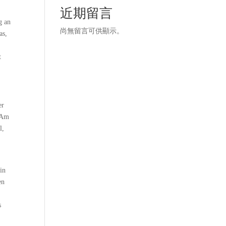
近期留言
g an
尚無留言可供顯示。
as,
t
er
. Am
l,
in
en
s