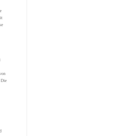
e
it
ke
z
 von
 Die
d