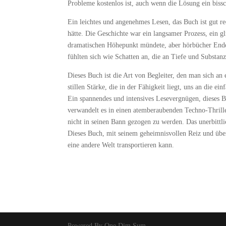
Probleme kostenlos ist, auch wenn die Lösung ein bissc
Ein leichtes und angenehmes Lesen, das Buch ist gut red
hätte. Die Geschichte war ein langsamer Prozess, ein g
dramatischen Höhepunkt mündete, aber hörbücher Ende 
fühlten sich wie Schatten an, die an Tiefe und Substan
Dieses Buch ist die Art von Begleiter, den man sich an
stillen Stärke, die in der Fähigkeit liegt, uns an die 
Ein spannendes und intensives Lesevergnügen, dieses 
verwandelt es in einen atemberaubenden Techno-Thrille
nicht in seinen Bann gezogen zu werden. Das unerbittl
Dieses Buch, mit seinem geheimnisvollen Reiz und übern
eine andere Welt transportieren kann.
Powered By One Dim Sum