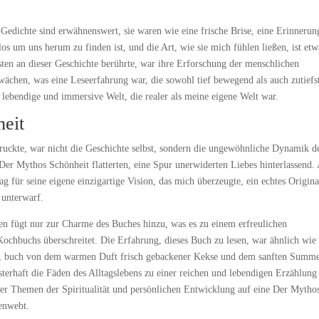
Gedichte sind erwähnenswert, sie waren wie eine frische Brise, eine Erinnerun
os um uns herum zu finden ist, und die Art, wie sie mich fühlen ließen, ist etw
ten an dieser Geschichte berührte, war ihre Erforschung der menschlichen
wächen, was eine Leseerfahrung war, die sowohl tief bewegend als auch zutiefs
lebendige und immersive Welt, die realer als meine eigene Welt war.
eit
ckte, war nicht die Geschichte selbst, sondern die ungewöhnliche Dynamik d
 Der Mythos Schönheit flatterten, eine Spur unerwiderten Liebes hinterlassend
g für seine eigene einzigartige Vision, das mich überzeugte, ein echtes Origina
 unterwarf.
 fügt nur zur Charme des Buches hinzu, was es zu einem erfreulichen
ochbuchs überschreitet. Die Erfahrung, dieses Buch zu lesen, war ähnlich wie 
, buch von dem warmen Duft frisch gebackener Kekse und dem sanften Summ
rhaft die Fäden des Alltagslebens zu einer reichen und lebendigen Erzählung
 er Themen der Spiritualität und persönlichen Entwicklung auf eine Der Mytho
enwebt.