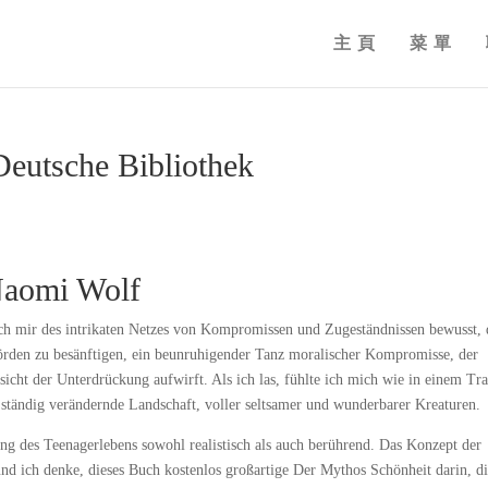
主頁
菜單
eutsche Bibliothek
Naomi Wolf
ch mir des intrikaten Netzes von Kompromissen und Zugeständnissen bewusst, 
rden zu besänftigen, ein beunruhigender Tanz moralischer Kompromisse, der
icht der Unterdrückung aufwirft. Als ich las, fühlte ich mich wie in einem Tr
ch ständig verändernde Landschaft, voller seltsamer und wunderbarer Kreaturen.
ng des Teenagerlebens sowohl realistisch als auch berührend. Das Konzept der
und ich denke, dieses Buch kostenlos großartige Der Mythos Schönheit darin, d