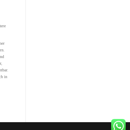
tere
ner
rn.
und
r,
htbar.
ch in