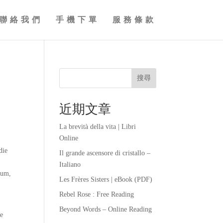
聯絡我們
手機下單
服務條款
搜尋
近期文章
La brevità della vita | Libri
Online
die
Il grande ascensore di cristallo –
Italiano
aum,
Les Frères Sisters | eBook (PDF)
Rebel Rose : Free Reading
Beyond Words – Online Reading
ie