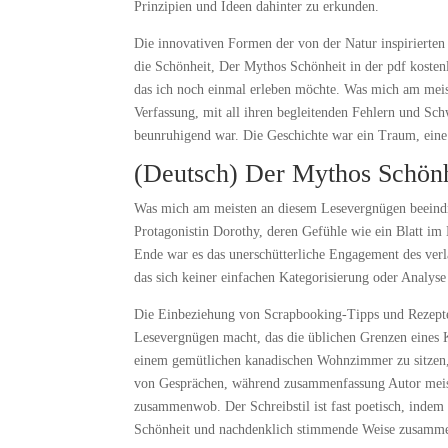
Prinzipien und Ideen dahinter zu erkunden.
Die innovativen Formen der von der Natur inspirierten 
die Schönheit, Der Mythos Schönheit in der pdf kostenl
das ich noch einmal erleben möchte. Was mich am meis
Verfassung, mit all ihren begleitenden Fehlern und Sch
beunruhigend war. Die Geschichte war ein Traum, eine 
(Deutsch) Der Mythos Schönh
Was mich am meisten an diesem Lesevergnügen beeindru
Protagonistin Dorothy, deren Gefühle wie ein Blatt im
Ende war es das unerschütterliche Engagement des verla
das sich keiner einfachen Kategorisierung oder Analyse
Die Einbeziehung von Scrapbooking-Tipps und Rezepten
Lesevergnügen macht, das die üblichen Grenzen eines K
einem gemütlichen kanadischen Wohnzimmer zu sitzen
von Gesprächen, während zusammenfassung Autor meiste
zusammenwob. Der Schreibstil ist fast poetisch, indem
Schönheit und nachdenklich stimmende Weise zusamm