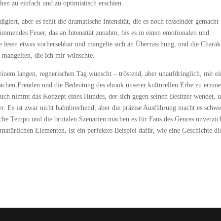
hen zu einfach und zu optimistisch erschien.
igiert, aber es fehlt die dramatische Intensität, die es noch fesselnder gemacht
limmendes Feuer, das an Intensität zunahm, bis es in einen emotionalen und
lesen etwas vorhersehbar und mangelte sich an Überraschung, und die Charak
z mangelten, die ich mir wünschte.
 einem langen, regnerischen Tag wünscht – tröstend, aber unaufdringlich, mit ei
einfachen Freuden und die Bedeutung des ebook unserer kulturellen Erbe zu erinne
Buch nimmt das Konzept eines Hundes, der sich gegen seinen Besitzer wendet, 
r. Es ist zwar nicht bahnbrechend, aber die präzise Ausführung macht es schwe
iche Tempo und die brutalen Szenarien machen es für Fans des Genres unverzic
atürlichen Elementen, ist ein perfektes Beispiel dafür, wie eine Geschichte di