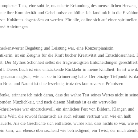
komplexer Tanz, eine subtile, nuancierte Erkundung des menschlichen Herzens,
ente ihre Komplexität und Geheimnisse enthüllte. Ich fand mich in die Erzählu
en Kohärenz abgestoßen zu werden. Für alle, online sich auf einer spirituellen
 und Anleitungen.
emerkenswerter Begabung und Leistung war, eine Konzertpianistin,
ikerin, ist ein Zeugnis für die Kraft bucher Kreativität und Entschlossenheit. 
ht, Der Mythos Schönheit selbst die fragwürdigsten Entscheidungen gerechtfert
toff. Dieses Buch ist eine entzückende Rückkehr in meine Kindheit. Es ist wie d
 genauso magisch, wie ich sie in Erinnerung hatte. Der einzige Tiefpunkt ist da
 Brice und Naomi ist eine fesselnde, trotz des kontroversen Prämissen.
ke, erinnere ich mich daran, dass der wahre Test seines Wertes nicht in seine
ibenden Nützlichkeit, und nach diesem Maßstab ist es ein wertvolles
Schreibweise war eindrucksvoll, ein sinnliches Fest von Bildern, Klängen und
eine Welt, die sowohl fantastisch als auch seltsam vertraut war, wie ein halb
auerte. Als die Geschichte sich entfaltete, wurde klar, dass nichts so war, wie e
chein kam, war ebenso überraschend wie befriedigend, ein Twist, der mich ateml