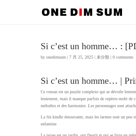
Si c’est un homme… : [
by
onedimsum
|
7 月 25, 2025
|
未分類
|
0 comments
Si c’est un homme… | Pr
Ce roman est un puzzle complexe qui se dévoile lentemen
lentement, mais il manque parfois de repères mobi de co
mélodies et des harmonies. Les personnages sont attachan
La fin kindle émouvante, mais les larmes sont un peu tro
enfantine.
La prose est un jardin, qui fleurit et qui se livre en 