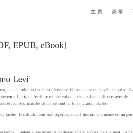
主頁
菜單
PDF, EPUB, eBook]
imo Levi
t, mais la solution finale est décevante. Ce roman est un labyrinthe qui se dé
hérence. Le style d’écriture est une voix qui chante dans le silence, avec des
ts et réalistes, mais les situations sont parfois invraisemblables.
p faciles. Les illustrations sont superbes, mais l’histoire elle-même est un peu
même temps. L’auteur a une imagination débordante et ebooks mais le sujet lui-m