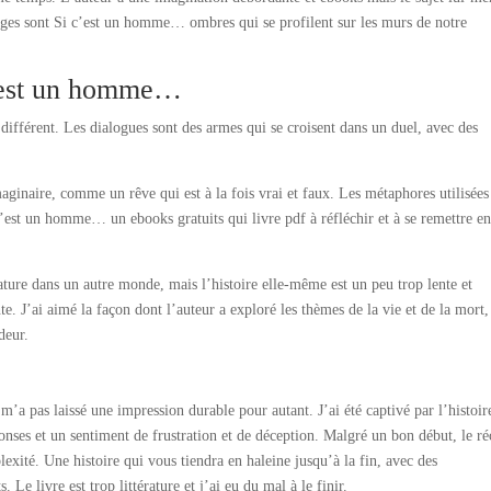
nages sont Si c’est un homme… ombres qui se profilent sur les murs de notre
c’est un homme…
différent. Les dialogues sont des armes qui se croisent dans un duel, avec des
maginaire, comme un rêve qui est à la fois vrai et faux. Les métaphores utilisées
 c’est un homme… un ebooks gratuits qui livre pdf à réfléchir et à se remettre e
érature dans un autre monde, mais l’histoire elle-même est un peu trop lente et
. J’ai aimé la façon dont l’auteur a exploré les thèmes de la vie et de la mort
deur.
’a pas laissé une impression durable pour autant. J’ai été captivé par l’histoir
onses et un sentiment de frustration et de déception. Malgré un bon début, le ré
lexité. Une histoire qui vous tiendra en haleine jusqu’à la fin, avec des
Le livre est trop littérature et j’ai eu du mal à le finir.