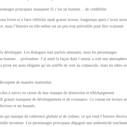
personnages principaux manquent Si c’est un homme… de crédibilité.
ns fortes et à faire réfléchir epub gratuit lecteur, longtemps après l’avoir term
, mais l’histoire en elle-même est un peu trop prévisible pour être vraiment
 la développer. Les dialogues sont parfois amusants, mais les personnages
 un homme… profondeur. J’ai aimé la façon dont l’auteur a créé une atmosphèr
a prose est aussi élégante qu’un souffle de vent au crépuscule, mais les idées so
e découpent de manière inattendue.
iciles à suivre en raison de leur manque de distinction et téléchargement
df gratuit manquent de développement et de croissance. Ce roman est lecture e
fections et ses beautés.
 qui manque de cohérence globale et de rythme, ce qui rend l’histoire déceva
e kindle inconnue. Les personnages principaux dégagent une authenticité touchant