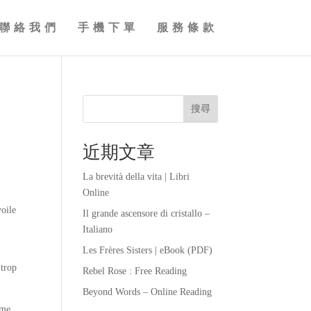
聯絡我們
手機下單
服務條款
搜尋
近期文章
La brevità della vita | Libri
Online
voile
Il grande ascensore di cristallo –
Italiano
Les Frères Sisters | eBook (PDF)
 trop
Rebel Rose : Free Reading
Beyond Words – Online Reading
ême