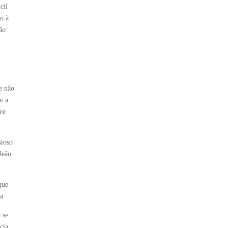
cil
do à
ão:
e não
i a
re
sioso
leão:
que
ia
 se
cia