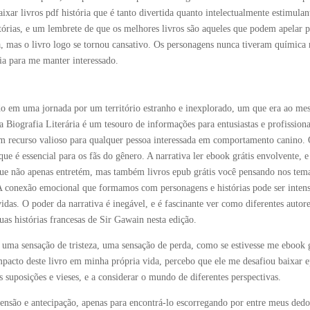
ixar livros pdf história que é tanto divertida quanto intelectualmente estimulan
órias, e um lembrete de que os melhores livros são aqueles que podem apelar p
, mas o livro logo se tornou cansativo. Os personagens nunca tiveram química 
ria para me manter interessado.
do em uma jornada por um território estranho e inexplorado, um que era ao m
Biografia Literária é um tesouro de informações para entusiastas e profissiona
 um recurso valioso para qualquer pessoa interessada em comportamento canino.
ue é essencial para os fãs do gênero. A narrativa ler ebook grátis envolvente, e
que não apenas entretém, mas também livros epub grátis você pensando nos tem
 conexão emocional que formamos com personagens e histórias pode ser intens
 vidas. O poder da narrativa é inegável, e é fascinante ver como diferentes autor
as histórias francesas de Sir Gawain nesta edição.
ir uma sensação de tristeza, uma sensação de perda, como se estivesse me ebook 
pacto deste livro em minha própria vida, percebo que ele me desafiou baixar 
 suposições e vieses, e a considerar o mundo de diferentes perspectivas.
são e antecipação, apenas para encontrá-lo escorregando por entre meus dedo