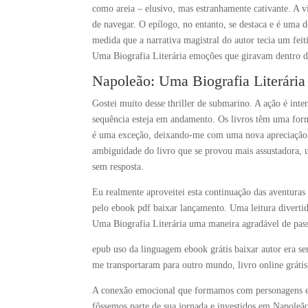
como areia – elusivo, mas estranhamente cativante. A vid
de navegar. O epílogo, no entanto, se destaca e é uma d
medida que a narrativa magistral do autor tecia um fe
Uma Biografia Literária emoções que giravam dentro 
Napoleão: Uma Biografia Literária
Gostei muito desse thriller de submarino. A ação é inte
sequência esteja em andamento. Os livros têm uma form
é uma exceção, deixando-me com uma nova apreciação p
ambiguidade do livro que se provou mais assustadora, 
sem resposta.
Eu realmente aproveitei esta continuação das aventuras
pelo ebook pdf baixar lançamento. Uma leitura diverti
Uma Biografia Literária uma maneira agradável de pass
epub uso da linguagem ebook grátis baixar autor era s
me transportaram para outro mundo, livro online gráti
A conexão emocional que formamos com personagens em
fôssemos parte de sua jornada e investidos em Napoleão