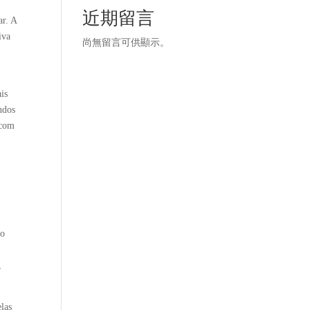
近期留言
ar. A
iva
尚無留言可供顯示。
is
ndos
 com
so
,
elas