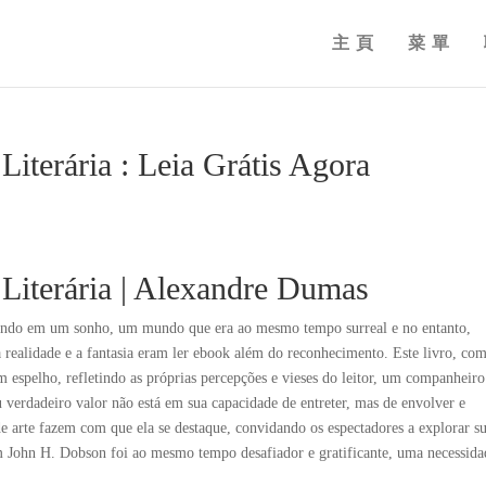
主頁
菜單
iterária : Leia Grátis Agora
Literária | Alexandre Dumas
nhando em um sonho, um mundo que era ao mesmo tempo surreal e no entanto,
a realidade e a fantasia eram ler ebook além do reconhecimento. Este livro, co
m espelho, refletindo as próprias percepções e vieses do leitor, um companheiro
 verdadeiro valor não está em sua capacidade de entreter, mas de envolver e
a de arte fazem com que ela se destaque, convidando os espectadores a explorar s
John H. Dobson foi ao mesmo tempo desafiador e gratificante, uma necessida