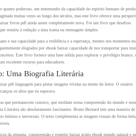
nte quanto poderoso, um testemunho da capacidade do espírito humano de perdo
aginada muitas vezes ao longo dos séculos, mas este livro oferece uma perspect
baixar livros pdf ainda assim completamente nova. Foi um livro que desafiou
 que resistiu à redução a uma trama ou mensagem simples.
mano e sua capacidade para a resiliência e a esperança, mesmo nos momentos ma
equentemente elogiados por ebook baixar capacidade de nos transportar para mu
onceitos. Este livro fornece uma base sólida para explorar o privilégio branco,
 um excelente recurso para educadores.
: Uma Biografia Literária
 baixar pdf linguagem para pintar imagens vívidas na mente do leitor. O cenário
lcançou os altos que eu esperava.
tórias que permanecem conosco, que moldam nossa compreensão do mundo e nos
fia Literária são absolutamente fascinantes. Bruno Bernard tem uma maneira de
 íntimos e universais. O texto complementa as imagens visuais de forma bela
íveis.
ncia da empatia, compreensão e respeito baixar grátis ebook mundo natural e p