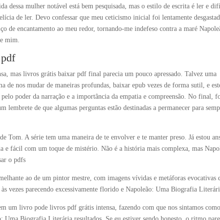
a dessa mulher notável está bem pesquisada, mas o estilo de escrita é ler e difí
elícia de ler. Devo confessar que meu ceticismo inicial foi lentamente desgasta
itiço de encantamento ao meu redor, tornando-me indefeso contra a maré Napole
de mim.
 pdf
nsa, mas livros grátis baixar pdf final parecia um pouco apressado. Talvez uma
a de nos mudar de maneiras profundas, baixar epub vezes de forma sutil, e est
elo poder da narração e a importância da empatia e compreensão. No final, fo
um lembrete de que algumas perguntas estão destinadas a permanecer para semp
 de Tom. A série tem uma maneira de te envolver e te manter preso. Já estou an
da e fácil com um toque de mistério. Não é a história mais complexa, mas Napo
ar o pdfs
emelhante ao de um pintor mestre, com imagens vívidas e metáforas evocativas 
s às vezes parecendo excessivamente florido e Napoleão: Uma Biografia Literár
 um livro pode livros pdf grátis intensa, fazendo com que nos sintamos como
: Uma Biografia Literária resultados. Se eu estiver sendo honesto, o ritmo pare