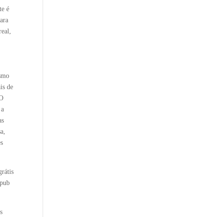
te é
ara
real,
esmo
is de
 O
 a
as
a,
es
grátis
epub
s