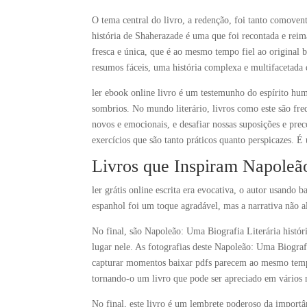
O tema central do livro, a redenção, foi tanto comove
história de Shaherazade é uma que foi recontada e reim
fresca e única, que é ao mesmo tempo fiel ao original 
resumos fáceis, uma história complexa e multifacetada
ler ebook online livro é um testemunho do espírito hu
sombrios. No mundo literário, livros como este são fr
novos e emocionais, e desafiar nossas suposições e prec
exercícios que são tanto práticos quanto perspicazes. É
Livros que Inspiram Napoleão
ler grátis online escrita era evocativa, o autor usando
espanhol foi um toque agradável, mas a narrativa não a
No final, são Napoleão: Uma Biografia Literária his
lugar nele. As fotografias deste Napoleão: Uma Biogra
capturar momentos baixar pdfs parecem ao mesmo tempo
tornando-o um livro que pode ser apreciado em vários n
No final, este livro é um lembrete poderoso da importâ