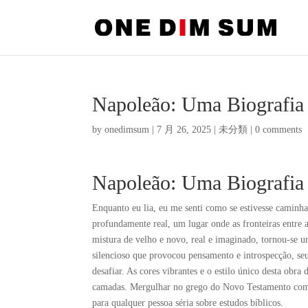
Napoleão: Uma Biografia L
by
onedimsum
|
7 月 26, 2025
|
未分類
|
0 comments
Napoleão: Uma Biografia 
Enquanto eu lia, eu me senti como se estivesse cami
profundamente real, um lugar onde as fronteiras entre 
mistura de velho e novo, real e imaginado, tornou-se u
silencioso que provocou pensamento e introspecção, seu
desafiar. As cores vibrantes e o estilo único desta obr
camadas. Mergulhar no grego do Novo Testamento com 
para qualquer pessoa séria sobre estudos bíblicos.