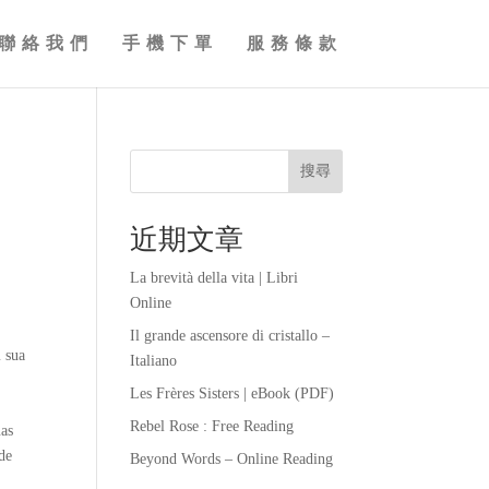
聯絡我們
手機下單
服務條款
搜尋
近期文章
La brevità della vita | Libri
Online
Il grande ascensore di cristallo –
m sua
Italiano
Les Frères Sisters | eBook (PDF)
Rebel Rose : Free Reading
uas
de
Beyond Words – Online Reading