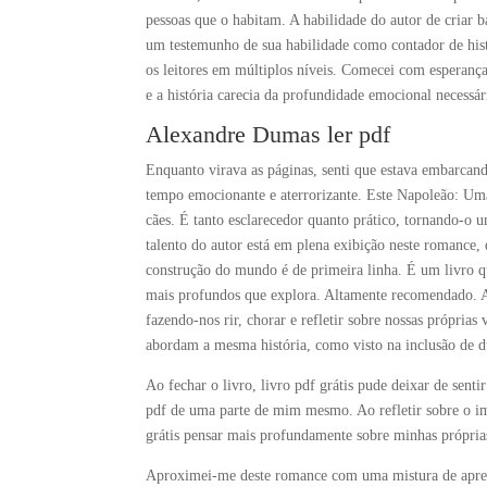
pessoas que o habitam. A habilidade do autor de criar ba
um testemunho de sua habilidade como contador de hist
os leitores em múltiplos níveis. Comecei com esperança
e a história carecia da profundidade emocional necessá
Alexandre Dumas ler pdf
Enquanto virava as páginas, senti que estava embarcan
tempo emocionante e aterrorizante. Este Napoleão: Uma 
cães. É tanto esclarecedor quanto prático, tornando-o
talento do autor está em plena exibição neste romance, q
construção do mundo é de primeira linha. É um livro 
mais profundos que explora. Altamente recomendado. A
fazendo-nos rir, chorar e refletir sobre nossas próprias
abordam a mesma história, como visto na inclusão de du
Ao fechar o livro, livro pdf grátis pude deixar de sent
pdf de uma parte de mim mesmo. Ao refletir sobre o im
grátis pensar mais profundamente sobre minhas próprias
Aproximei-me deste romance com uma mistura de apreen